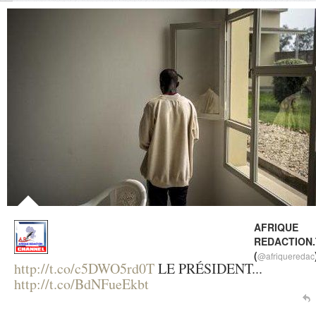
AFRIQUE
REDACTION.
(
@afriqueredac
http://t.co/c5DWO5rd0T
LE PRÉSIDENT...
http://t.co/BdNFueEkbt