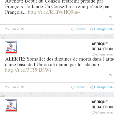
Attentat: Début du Conseil restreint présidé par
François Hollande Un Conseil restreint présidé par
François...
http://t.co/RHfvuHQ9m4
26 Juin 2015
Repost
Partager cet a
AFRIQUE
REDACTION.
(
@afriqueredac
ALERTE: Somalie: des dizaines de morts dans l'att
d'une base de l'Union africaine par les shebab ......
http://t.co/3TJ5jlJ3Wi
26 Juin 2015
Repost
Partager cet a
AFRIQUE
REDACTION.
(
@afriqueredac