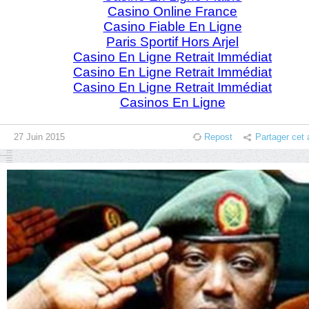
Casino Online France
Casino Fiable En Ligne
Paris Sportif Hors Arjel
Casino En Ligne Retrait Immédiat
Casino En Ligne Retrait Immédiat
Casino En Ligne Retrait Immédiat
Casinos En Ligne
27 Juin 2015
Repost
Partager cet a