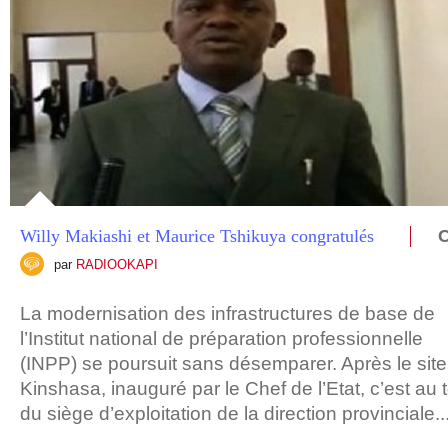
Willy Makiashi et Maurice Tshikuya congratulés
par
RADIOOKAPI
La modernisation des infrastructures de base de
l’Institut national de préparation professionnelle
(INPP) se poursuit sans désemparer. Après le site
Kinshasa, inauguré par le Chef de l’Etat, c’est au 
du siège d’exploitation de la direction provinciale..