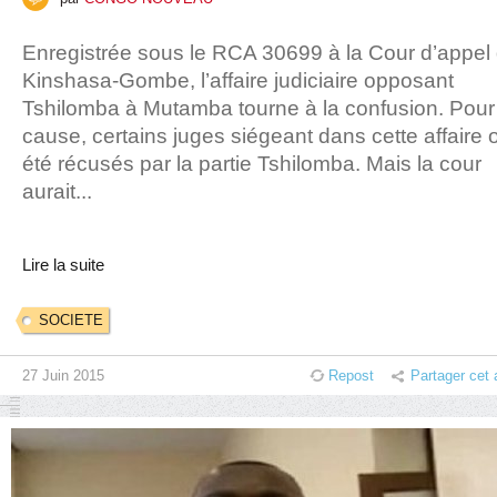
Enregistrée sous le RCA 30699 à la Cour d’appel
Kinshasa-Gombe, l’affaire judiciaire opposant
Tshilomba à Mutamba tourne à la confusion. Pour
cause, certains juges siégeant dans cette affaire 
été récusés par la partie Tshilomba. Mais la cour
aurait...
Lire la suite
SOCIETE
27 Juin 2015
Repost
Partager cet a