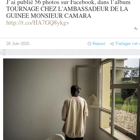
J’ai publié 56 photos sur Facebook, dans l’album
TOURNAGE CHEZ L'AMBASSADEUR DE LA
GUINEE MONSIEUR CAMARA
http://t.co/HA7GQ8ykgv
26 Juin 2015
Repost
Partager cet a