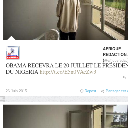
AFRIQUE
REDACTION.
(
@afriqueredac
OBAMA RECEVRA LE 20 JUILLET LE PRÉSIDE
DU NIGERIA
http://t.co/E5n0VAcZw3
26 Juin 2015
Repost
Partager cet a