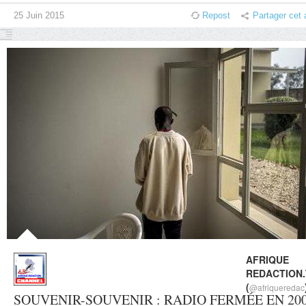
25 Juin 2015
Repost
Partager cet a
AFRIQUE
REDACTION.
(
@afriqueredac
SOUVENIR-SOUVENIR : RADIO FERMÉE EN 200