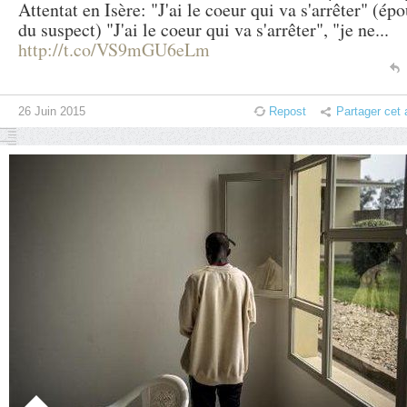
Attentat en Isère: "J'ai le coeur qui va s'arrêter" (ép
du suspect) "J'ai le coeur qui va s'arrêter", "je ne...
http://t.co/VS9mGU6eLm
26 Juin 2015
Repost
Partager cet a