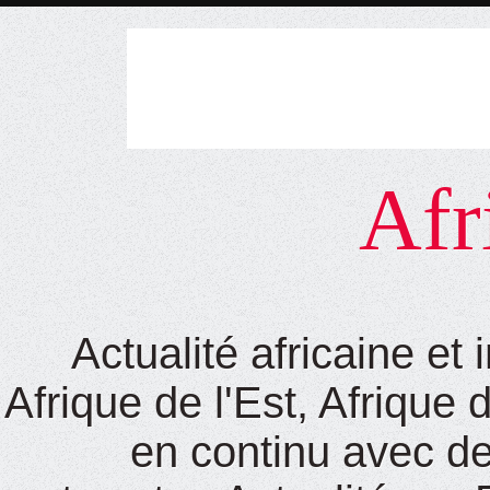
Afr
Actualité africaine et
Afrique de l'Est, Afrique 
en continu avec de