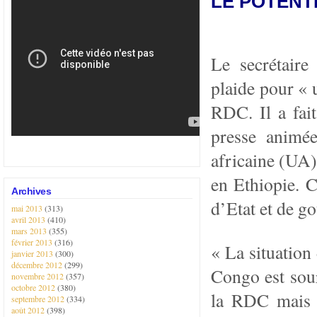
LE POTENT
Le secrétaire
plaide pour « u
RDC. Il a fai
presse animé
africaine (UA)
en Ethiopie. Ce
Archives
d’Etat et de g
mai 2013
(313)
avril 2013
(410)
mars 2013
(355)
février 2013
(316)
« La situation
janvier 2013
(300)
décembre 2012
(299)
Congo est sou
novembre 2012
(357)
octobre 2012
(380)
la RDC mais a
septembre 2012
(334)
août 2012
(398)