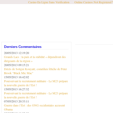
Casino En Ligne Sans Verification
Online Casinos Not Registered
Derniers Commentaires
20/05/2013 12:19:20
Grands Lacs : la paix et la stabilité « dépendront des
dirigeants de la région »
20/05/2013 09:15:21
Décès de Sotigui Kouyaté, comédien fétiche de Peter
Brook "Black Mic Mac"
15/05/2013 16:42:02
Poursuivant le recrutement militaire - Le M23 prépare
la nouvelle guerre de l’Est !
15/05/2013 16:27:32
Poursuivant le recrutement militaire - Le M23 prépare
la nouvelle guerre de l’Est !
07/05/2013 20:33:11
Guerre dans l’Est : des ONG occidentales accusent
Obama