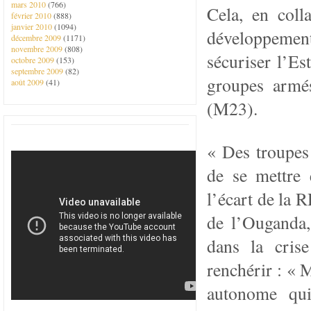
mars 2010
(766)
Cela, en col
février 2010
(888)
janvier 2010
(1094)
développement
décembre 2009
(1171)
novembre 2009
(808)
sécuriser l’Es
octobre 2009
(153)
septembre 2009
(82)
groupes armé
août 2009
(41)
(M23).
« Des troupes
de se mettre 
l’écart de la
de l’Ouganda,
dans la crise
renchérir : « 
autonome qui