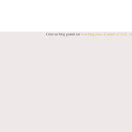
Créer un blog gratuit sur
over-blog.com
-
Contact
-
C.G.U.
-