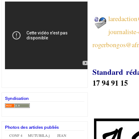
laredactio
journaliste
rogerbongos@afr
Standard réd
17 94 91 15
Syndication
Photos des articles publiés
CONF 4
MUTUBILA.jpg
JEAN