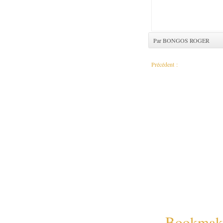
Par BONGOS ROGER
Précédent :
Le gouvernement embarrasse s
Bookmaker