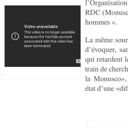
l’Organisation
RDC (Monusco)
hommes ».
La même sourc
d’évoquer, sa
qui retardent 
train de cherc
la Monusco», 
état d’une «di