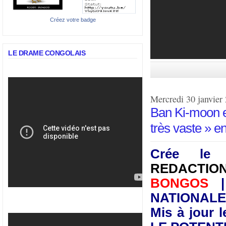
Créez votre badge
LE DRAME CONGOLAIS
Mercredi 30 janvier
Ban Ki-moon en
très vaste » 
Crée le
REDACTIO
BONGOS
| 
NATIONALE
Mis à jour 