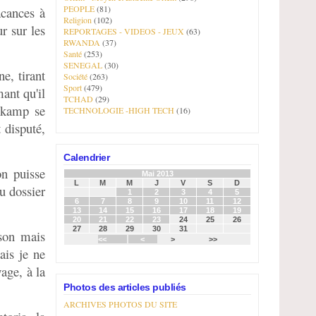
PEOPLE
(81)
acances à
Religion
(102)
r sur les
REPORTAGES - VIDEOS - JEUX
(63)
RWANDA
(37)
Santé
(253)
SENEGAL
(30)
e, tirant
Société
(263)
Sport
(479)
ant qu'il
TCHAD
(29)
nkamp se
TECHNOLOGIE -HIGH TECH
(16)
t disputé,
Calendrier
on puisse
Mai 2013
L
M
M
J
V
S
D
u dossier
1
2
3
4
5
6
7
8
9
10
11
12
13
14
15
16
17
18
19
20
21
22
23
24
25
26
27
28
29
30
31
ison mais
<<
<
>
>>
ais je ne
wage, à la
Photos des articles publiés
ARCHIVES PHOTOS DU SITE