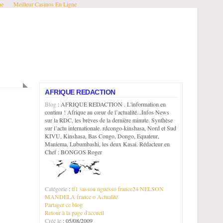
ne
Meilleur Casinos En Ligne
AFRIQUE REDACTION
Blog
: AFRIQUE REDACTION . L'information en
continu ! Afrique au cœur de l’actualité...Infos News
sur la RDC, les brèves de la dernière minute. Synthèse
sur l’actu internationale. rdcongo-kinshasa, Nord et Sud
KIVU, Kinshasa, Bas Congo, Dongo, Equateur,
Maniema, Lubumbashi, les deux Kasai. Rédacteur en
Chef : BONGOS Roger
Catégorie
:
tf1
sassou nguesso
france24
NELSON
MANDELA
france o
Actualité
Partager ce blog
Retour à la page d'accueil
Créé le
: 05/08/2009