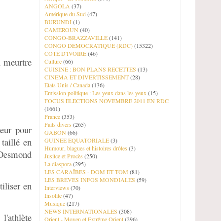
ANGOLA
(37)
Amérique du Sud
(47)
BURUNDI
(1)
CAMEROUN
(40)
CONGO-BRAZZAVILLE
(141)
CONGO DEMOCRATIQUE (RDC)
(15322)
COTE D'IVOIRE
(46)
u meurtre
Culture
(66)
CUISINE : BON PLANS RECETTES
(13)
CINEMA ET DIVERTISSEMENT
(28)
Etats Unis / Canada
(136)
Emission politique : Les yeux dans les yeux
(15)
FOCUS ELECTIONS NOVEMBRE 2011 EN RDC
(1661)
France
(353)
Faits divers
(265)
deur pour
GABON
(66)
taillé en
GUINEE EQUATORIALE
(3)
Humour, blagues et histoires drôles
(3)
e Desmond
Jusitce et Procès
(250)
La diaspora
(295)
LES CARAÏBES - DOM ET TOM
(81)
LES BREVES INFOS MONDIALES
(59)
tiliser en
Interviews
(70)
Insolite
(47)
Musique
(217)
NEWS INTERNATIONALES
(308)
l'athlète
Orient - Moyen et Extrême Orient
(296)