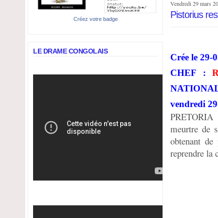
Vendredi 29 mars 2
Pistorius re
Créez votre badge
LE DRAME CONGOLAIS
Crée le 2
CHEF
:
NATIONAL
vendredi 
PRETORIA - 
meurtre de s
obtenant de 
reprendre la 