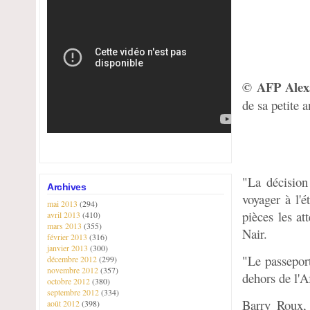
© AFP Alex
de sa petite 
"La décision
Archives
voyager à l'é
mai 2013
(294)
pièces les at
avril 2013
(410)
mars 2013
(355)
Nair.
février 2013
(316)
janvier 2013
(300)
"Le passeport
décembre 2012
(299)
novembre 2012
(357)
dehors de l'A
octobre 2012
(380)
septembre 2012
(334)
Barry Roux, l
août 2012
(398)