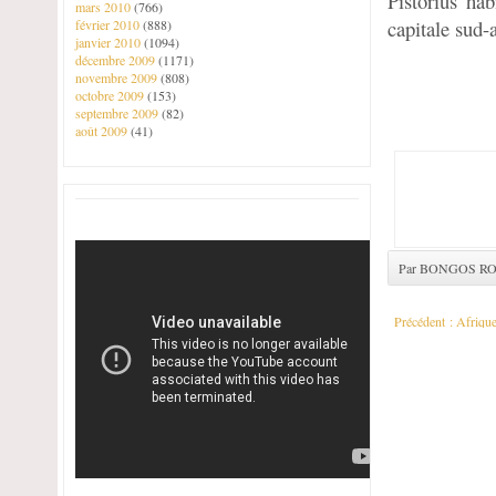
Pistorius hab
mars 2010
(766)
capitale sud-a
février 2010
(888)
janvier 2010
(1094)
décembre 2009
(1171)
novembre 2009
(808)
octobre 2009
(153)
septembre 2009
(82)
août 2009
(41)
Par BONGOS R
Précédent :
Afrique