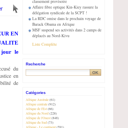
classement provisoire
Affaire fibre optique Kin-Kiey rassure la
er
délégation syndicale de la SCPT !
La RDC omise dans le prochain voyage de
Barack Obama en Afrique
MSF suspend ses activités dans 2 camps de
TEUR EN
déplacés au Nord-Kivu
UALITE
Liste Complète
our le
Recherche
ccusé du
stice en
bilité de
Catégories
Afrique Australe
(61)
Afrique centrale
(912)
Afrique de l'Est
(66)
Afrique du Nord
(228)
Afrique de l'Ouest
(848)
Afrique du Sud
(73)
Afrique - Le continent
(591)