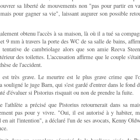
ecouvrer sa liberté de mouvements non "pas pour partir en v
 mais pour gagner sa vie", laissant augurer son possible retou
galement obtenu l'accès à sa maison, là où il a tué sa compagn
let 9 mm à travers la porte des WC de sa salle de bains, affirm
e tentative de cambriolage alors que son amie Reeva Stee
ntérieur des toilettes. L'accusation affirme que le couple s'étai
thèse de l'accident.
n est très grave. Le meurtre est le plus grave crime que l'
 souligné le juge Barn, qui s'est gardé d'entrer dans le fond d
nté d'évaluer si Pistorius risquait ou non de prendre la fuite.
e l'athlète a précisé que Pistorius retournerait dans sa ma
ment pas pour y vivre. "Oui, il est autorisé à y habiter, m
il en ait l'intention", a déclaré l'un de ses avocats, Kenny Old
nce.