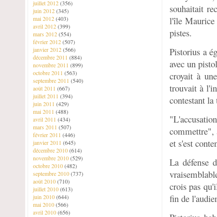
juillet 2012
(356)
souhaitait r
juin 2012
(345)
mai 2012
(403)
l'île Maurice
avril 2012
(399)
pistes.
mars 2012
(554)
février 2012
(507)
janvier 2012
(566)
Pistorius a é
décembre 2011
(884)
avec un pisto
novembre 2011
(899)
octobre 2011
(563)
croyait à un
septembre 2011
(540)
trouvait à l'i
août 2011
(667)
juillet 2011
(394)
contestant la 
juin 2011
(429)
mai 2011
(488)
"L'accusatio
avril 2011
(434)
mars 2011
(507)
commettre", a
février 2011
(446)
et s'est conte
janvier 2011
(645)
décembre 2010
(614)
novembre 2010
(529)
La défense d
octobre 2010
(482)
vraisemblable
septembre 2010
(737)
août 2010
(710)
crois pas qu'
juillet 2010
(613)
fin de l'audie
juin 2010
(644)
mai 2010
(566)
avril 2010
(656)