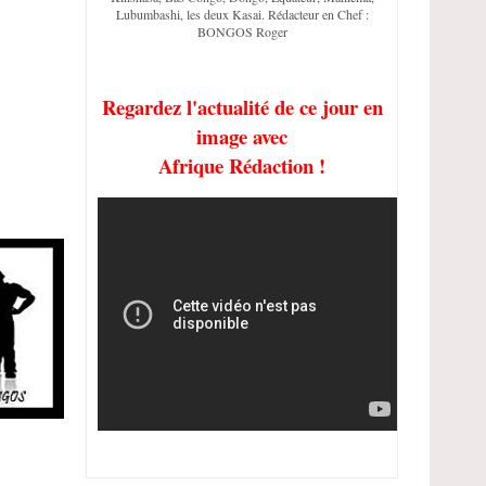
Lubumbashi, les deux Kasai. Rédacteur en Chef :
BONGOS Roger
Regardez l'actualité de ce jour en
image avec
Afrique Rédaction !