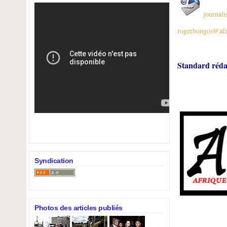
journali
rogerbongos@afr
Standard réda
Syndication
Photos des articles publiés