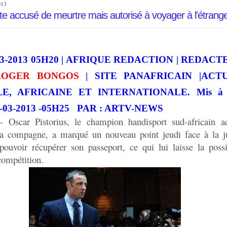
013
ste accusé de meurtre mais autorisé à voyager à l'étrang
9-03-2013 05H20 | AFRIQUE REDACTION | REDAC
ROGER BONGOS
| SITE PANAFRICAIN |ACT
E, AFRICAINE ET INTERNATIONALE. Mis à j
29-03-2013 -05H25 PAR : ARTV-NEWS
Oscar Pistorius, le champion handisport sud-africain a
a compagne, a marqué un nouveau point jeudi face à la ju
pouvoir récupérer son passeport, ce qui lui laisse la possi
compétition.