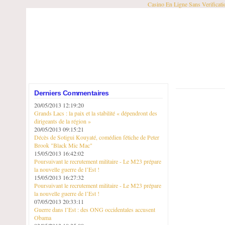
Casino En Ligne Sans Verificati
Derniers Commentaires
20/05/2013 12:19:20
Grands Lacs : la paix et la stabilité « dépendront des
dirigeants de la région »
20/05/2013 09:15:21
Décès de Sotigui Kouyaté, comédien fétiche de Peter
Brook "Black Mic Mac"
15/05/2013 16:42:02
Poursuivant le recrutement militaire - Le M23 prépare
la nouvelle guerre de l’Est !
15/05/2013 16:27:32
Poursuivant le recrutement militaire - Le M23 prépare
la nouvelle guerre de l’Est !
07/05/2013 20:33:11
Guerre dans l’Est : des ONG occidentales accusent
Obama