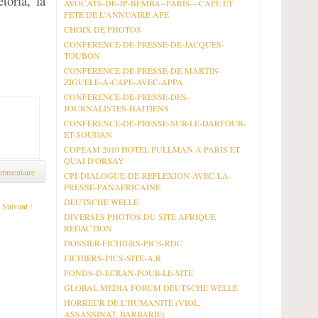
toria, la
AVOCATS-DE-JP-BEMBA--PARIS---CAPE ET
FETE DE L'ANNUAIRE APE
CHOIX DE PHOTOS
CONFERENCE-DE-PRESSE-DE-JACQUES-
TOUBON
CONFERENCE-DE-PRESSE-DE-MARTIN-
ZIGUELE-A-CAPE-AVEC-APPA
CONFERENCE-DE-PRESSE-DES-
JOURNALISTES-HAITIENS
CONFERENCE-DE-PRESSE-SUR-LE-DARFOUR-
ET-SOUDAN
COPEAM 2010 HOTEL PULLMAN A PARIS ET
QUAI D'ORSAY
ommentaire
CPI-DIALOGUE-DE-REFLEXION-AVEC-LA-
PRESSE-PANAFRICAINE
DEUTSCHE WELLE
Suivant :
DIVERSES PHOTOS DU SITE AFRIQUE
n de la...
REDACTION
DOSSIER-FICHIERS-PICS-RDC
FICHIERS-PICS-SITE-A.R
FONDS-D-ECRAN-POUR-LE-SITE
GLOBAL MEDIA FORUM DEUTSCHE WELLE
HORREUR DE L'HUMANITE (VIOL,
ASSASSINAT, BARBARIE)