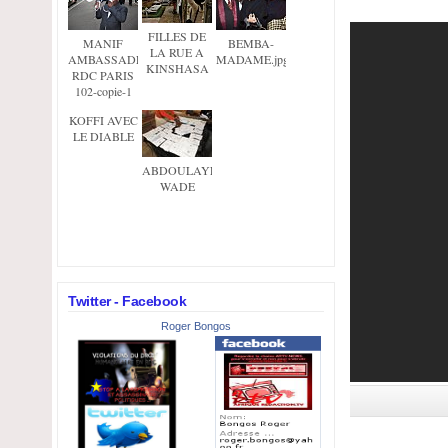
FILLES DE
MANIF
BEMBA-
LA RUE A
AMBASSADE
MADAME.jpg
KINSHASA
RDC PARIS
102-copie-1
KOFFI AVEC
LE DIABLE
ABDOULAYE
WADE
Twitter - Facebook
Roger Bongos