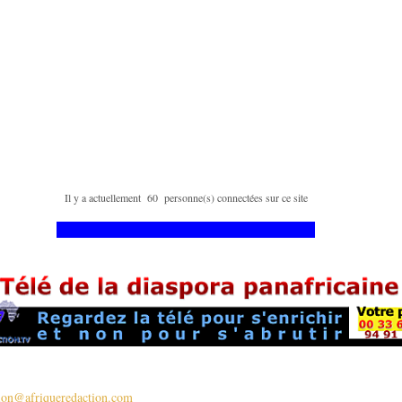
Il y a actuellement 60 personne(s) connectées sur ce site
tion@afriqueredaction.com