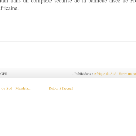
itait dans un complexe sécurisé de la banlieue aisée de Pre
fricaine.
OGER
-
Publié dans :
Afrique du Sud
Ecrire un c
 du Sud : Mandela...
Retour à l'accueil
RDC : la brigade d’interventio