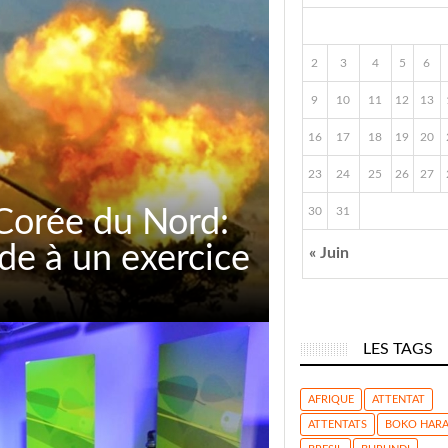
ire - Conflit intercommunautaire à Bouna : « le président
2
3
4
5
6
belge autorise l’extradition de Salah Abdeslam vers la Fr
- 1 avril 2016
9
10
11
12
13
and offensive de Bacher El Assad : Plus de 30 morts dans 
16
17
18
19
20
yre libéré, Daech coupé du reste du monde
- 31 mars 201
23
24
25
26
27
Corée du Nord:
st sacrée dans l’Islam pourquoi cette barbarie ? Un dji
30
31
de à un exercice
« Juin
 Daech, les preuves sont là : les nouveaux documents qu
ULT sur RFI ce 31 mars sur le Congo-Brazzaville et ses é
2 au Qatar: Les esclavagistes Qataris ! Les travailleurs 
LES TAGS
La paire de baskets la plus chère du monde évaluée à 4 mil
- 31 mars 2016
AFRIQUE
ATTENTAT
ATTENTATS
BOKO HAR
 commerce française Essec (meilleure business school) c