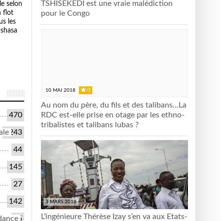
ANGLOPHONES
TSHISEKEDI est une vraie malédiction
le selon
n flot
pour le Congo
ritanniques
- 4 avril 2016
s les
nshasa
ences à Kaga-Bandoro
- 4 avril 2016
 Zuma à démissionner
- 4 avril 2016
NDIÉ
- 4 avril 2016
0
10 MAI 2018
des procédures judiciaires
- 4 avril 2016
Au nom du père, du fils et des talibans…La
470
RDC est-elle prise en otage par les ethno-
tribalistes et talibans lubas ?
anzanie à hauteur de 228 millions $
- 4 avril 2016
ale
3243
ran. Que disent les politiques ?
- 4 avril 2016
44
145
 avril 2016
27
sident de Boko Haram et lié à AQMI arrêté
- 3 avril
142
3 MARS 2016
e Sarandji Premier ministre
- 3 avril 2016
L’ingénieure Thérèse Izay s’en va aux Etats-
dance
05