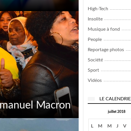
High-Tech
e va enquêter sur de nouvelles accusations d’abus sexue
Insolite
 des pays dans le monde favorisant la corruption, l’opacit
Musique à fond
st-attentats en France: des agents armés en civil dans le
People
Society tiendra pour la première fois le forum africain su
Reportage photos
Société
zaville Sassou ne dort plus : perquisition «musclée» à l’
Sport
La secte Boko Haram encore très active, elle enlève 16 
16
Vidéos
 et Washington s’opposent sur une présence policière a
LE CALENDRIE
en doute la capacité à diriger de Trump
- 2 avril 2016
Emmanuel Macron
juillet 2018
 le drame africain : Le miraculeux rétablissement d’un “en
L
M
M
J
V
du Sud traitera la question des frontières avec le Souda