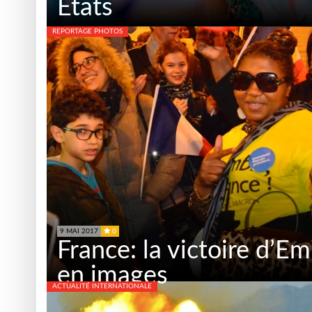
États
TOUT” POUR REJOINDRE
La Tanzani
L’EUROPE
REPORTAGE PHOTOS
Classement
Mesures po
L’Internet 
Congo-Braz
avril 2016
!
Nigeria : 
- 2 avril 20
ONU: Paris
9 MAI 2017
0
Obama met 
France: la victoire d’
en images
La plaie et
ACTUALITÉ INTERNATIONALE
Le Soudan 