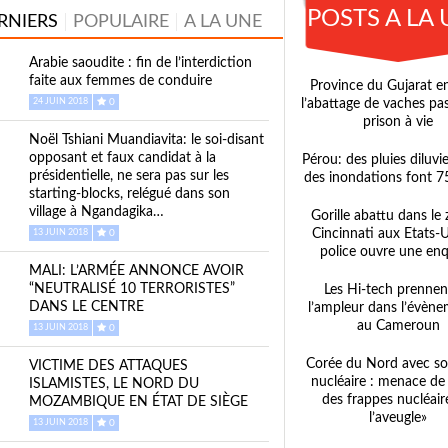
POSTS A LA
RNIERS
POPULAIRE
A LA UNE
glages pour le dialogue ( le glissement) : Kodjo face à l
Arabie saoudite : fin de l’interdiction
che le 9 avril 2016 à Paris pour dire ça suffit à Sassou e
faite aux femmes de conduire
Province du Gujarat e
24 JUIN 2018
0
l’abattage de vaches pas
ignera l’accord de Paris sur les Changements climatique
prison à vie
Noël Tshiani Muandiavita: le soi-disant
opposant et faux candidat à la
Pérou: des pluies diluvi
al-Souri (le Syrien), le porte-parole d’Al-Qaïda en Syrie 
présidentielle, ne sera pas sur les
des inondations font 7
starting-blocks, relégué dans son
ée et défiée : La Serbie décore Omar el-Béchir, le prési
village à Ngandagika…
Gorille abattu dans le
Cincinnati aux Etats-U
13 JUIN 2018
0
opposant Guy-Brice Parfait Kolélas prend finalement acte 
police ouvre une en
MALI: L’ARMÉE ANNONCE AVOIR
“NEUTRALISÉ 10 TERRORISTES”
Les Hi-tech prennen
 EN CHUTE LIBRE ET DEMANDE L’AIDE FINANCIÈRE D
DANS LE CENTRE
l’ampleur dans l’évène
au Cameroun
13 JUIN 2018
0
éo : Janet Jackson attend son premier enfant à 49 ans…
Corée du Nord avec s
VICTIME DES ATTAQUES
nucléaire : menace de
ISLAMISTES, LE NORD DU
:
tion mondiale de la santé à la rescousse de l’Angola
- 5 av
des frappes nucléair
MOZAMBIQUE EN ÉTAT DE SIÈGE
l’aveugle»
de camp ? Les
s un autre
oite radicale en
13 JUIN 2018
0
we demande à Moise KATUMBI de s’occuper de son Club