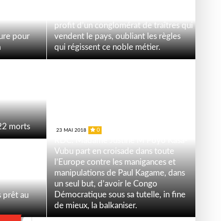
Mutoka, une « journaleuse »
 TERRORISTES” DANS LE
NORD DU MOZAMBIQUE EN ÉTAT DE
- 27 avril 2016
SIÈGE
transformée en ethno-tribaliste au
profit d’un conglomérat de traîtres qui
DLR
- 20 avril 2016
ture pour
vendent le pays, oubliant les règles
m
qui régissent ce noble métier.
vril 2016
12 JUIN 2018
ne Samantha Power qui roulait à vive allure…
-
RNATIONALE
CONGO-KINSHASA ( RDC )
DU PAPE AU CHILI
LE CONGOLAIS BEMBA EN LIBERTÉ
ER PARDON» AUX
PROVISOIRE APRÈS SON
 41 morts…
- 16 avril 2016
RÊTRES PÉDOPHILES
ACQUITTEMENT DE CRIMES DE GUERRE
titution de Rousseff
- 14 avril 2016
22 morts
0
23 MAI 2018
RDC: Madame Justine M’Poyo Kasa-
6 en RDC.
- 13 avril 2016
Vubu part en croisade dans toute
l’Europe contre les manigances et
NE MINE
- 13 avril 2016
manipulations de Paul Kagame, dans
un seul but, d’avoir le Congo
nt assisté à son exécution…
- 13 avril 2016
Démocratique sous sa tutelle, in fine
 prêt au
de mieux, la balkaniser.
 COTON GÉNÉTIQUEMENT MODIFIÉ
- 12 avril