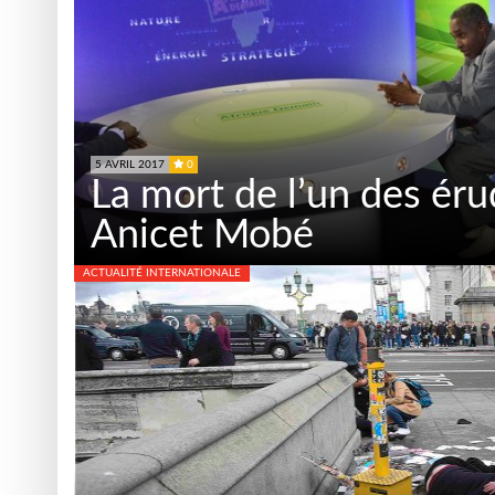
France: po
Côte d’Ivo
CAN-2017
5 AVRIL 2017
0
La mort de l’un des éru
LES VIEU
Anicet Mobé
Elton John
ACTUALITÉ INTERNATIONALE
Un juif fra
“Allahu ak
Driss Home
dimanche 1
BURUNDI:
Foot Can 2
Modificati