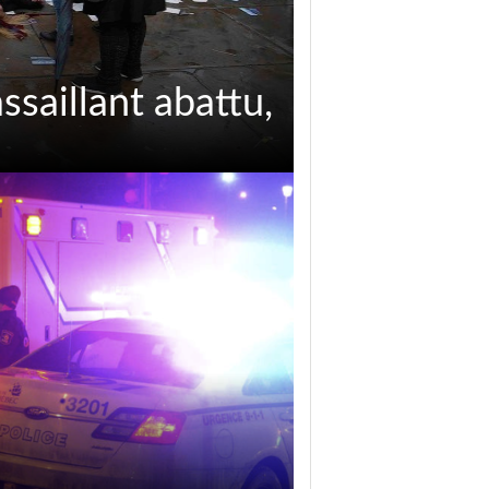
ans le Top 10 des meilleures destinations touristiques ha
isie d’importante quantité d’armes à la frontière avec la
ssaillant abattu,
refusé d’embarquer un Irakien ayant des «messages de D
s snipers veilleront sur le match France-Russie
- 28 mars 
olicier qui fait l’honneur d’un pays, devient à Kinshasa
.
 la BIAC poursuit son plan de refinancement et de réorg
- 28 mars 2016
 milliers de manifestants contre l’Otan (Etats-Unis)
- 28 
hez les Républicains ! Etats-Unis : une pétition appelle à
des Républicains
o) : Qui a réellement libéré Palmyre, les unités du Hezbo
- 28 mars 2016
aciste ? La campagne républicaine «embarrassante» pour 