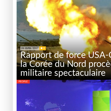
Côte d’Ivo
Bakayoko
La justice 
Syrie : Gr
Syrie-Palm
26 AVRIL 2017
0
Rapport de force USA-
La maman e
la Corée du Nord procè
Pétrole de
mars 2016
militaire spectaculaire
J.-M. AYRA
PEOPLE
Mondial-202
Amnesty
Insolite : 
L’école de