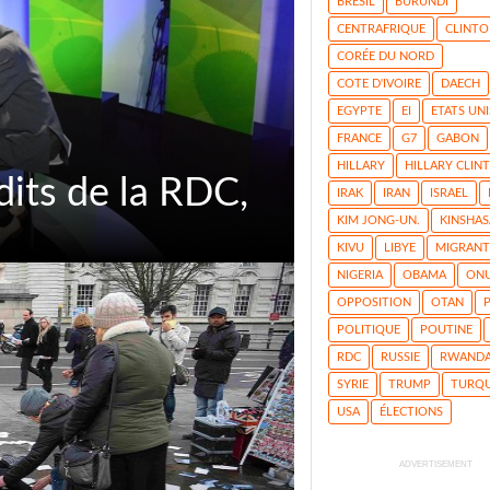
BRESIL
BURUNDI
CENTRAFRIQUE
CLINT
lémique autour des vêtements islamiques pour les fem
CORÉE DU NORD
COTE D'IVOIRE
DAECH
ire : Baky Koné redevient musulman, après un tour dans d
EGYPTE
EI
ETATS UNI
: LE MAROC PREMIER QUALIFIÉ, L’EGYPTE TOUTE PR
FRANCE
G7
GABON
HILLARY
HILLARY CLIN
dits de la RDC,
X DÉMONS DE LA DETTE RESSURGISSENT EN AFRIQU
IRAK
IRAN
ISRAEL
KIM JONG-UN.
KINSHAS
 se défend d’accusations de harcèlement sexuel
- 30 mar
KIVU
LIBYE
MIGRANT
NIGERIA
OBAMA
ON
nçais vient à la synagogue parisienne habillé en djihadiste
OPPOSITION
OTAN
POLITIQUE
POUTINE
bar”
t, jeune Franco-Congolais de 27 ans, vous invite tous à ve
- 30 mars 2016
RDC
RUSSIE
RWAND
5 avril en avant première…
 SEPT BLESSÉS DANS UNE ATTAQUE À LA GRENADE D
- 30 mars 2016
SYRIE
TRUMP
TURQU
USA
ÉLECTIONS
017 : Palanches Negras de l’Angola s’inclinent devant le
ADVERTISEMENT
on des règles de la présidentielle en France : EELV dén