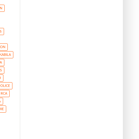
ON
mes en Europe
- 30 mars 2016
es églises de réveil
- 30 mars 2016
S
OCHE
- 30 mars 2016
TON
E
- 30 mars 2016
KABILA
A
s 2016
S
U
 avec un fusil d’assaut factice et en criant
POLICE
RCA
nir voir sa pièce de théâtre “La Fuite”,
A
’UN BUS DE LA POLICE
- 29 mars 2016
IE
s léopards de la RDC (0-2)
- 29 mars 2016
once un hold-up démocratique
- 29 mars 2016