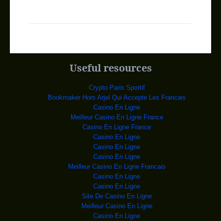
Mexique: les recherc
Samedi soir, après avoir
constaté sa disparition
BURKINA: LA JUSTICE
Un militant du
Congrès pour la démocratie et
Côte d’Ivoire:
L'école primaire de Bouake, en
Côte d'Ivoire,
Useful resources
Ebola : la Sierra Le
L'épidémie d'Ebola en
Afrique de l'Ouest, la plu
Crypto Paris Sportif
Dialogue national :
Le processus des
Bookmaker Hors Arjel Qui Accepte Les Francais
consultations en vue de la
Casino En Ligne
Caf-C1 : TP Mazembe-
Le Tout Puissant
Meilleur Casino En Ligne France
Mazembe va tenter de se rel
Casino En Ligne France
Le régime criminel e
Charnier de Maluku,
Casino En Ligne
Filimbi, Répression sang
Casino En Ligne
RDC : Kabila ne fait
Les rebelles des Forces
Casino En Ligne
démocratiques ou
Meilleur Casino En Ligne Francais
Russie: 23 militaire
L'accident s'est produit
Casino En Ligne
dimanche soir dans le v
Casino En Ligne
RDC : y a-t-il eu un
En RDC, le procès de
Site De Casino En Ligne
l'assassinat des acti
Meilleur Casino En Ligne
ROUMANIE: LE PREMIER
Casino En Ligne
Le Premier ministre