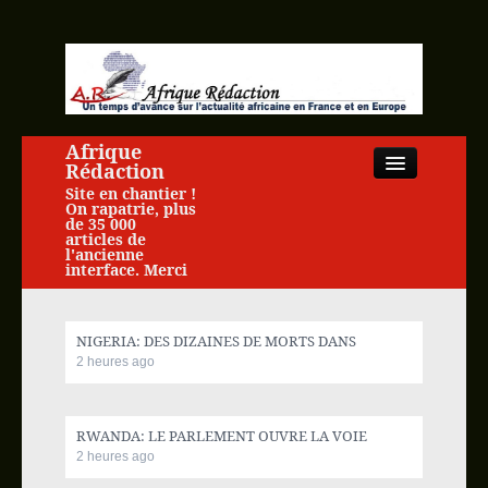
Afrique
Rédaction
Site en chantier !
On rapatrie, plus
de 35 000
articles de
l'ancienne
interface. Merci
Close
NIGERIA: DES DIZAINES DE MORTS DANS
2 heures ago
Accueil
RWANDA: LE PARLEMENT OUVRE LA VOIE
Actualité africaine
2 heures ago