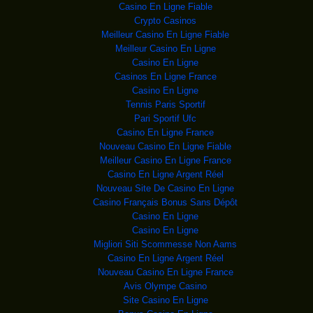
roumain Victor Ponta (C)
Casino En Ligne Fiable
Crypto Casinos
USA TIRE SON EPINGLE
Un F-16 sur une
Meilleur Casino En Ligne Fiable
base irakienne (ouest de Bag
Meilleur Casino En Ligne
MORT D’UN PALE
Le point de contrôle de
Casino En Ligne
Qalandia le 15 août
Casinos En Ligne France
LIBYE: CINQ MORTS DA
Des soldats libyens
Casino En Ligne
fidèles au gouvernement
Tennis Paris Sportif
AU FOND DES MINES SU
Bernice Motsieloa,
Pari Sportif Ufc
chef de quart dans la mine
Casino En Ligne France
Sassou copie sur le
Le président congolais
Nouveau Casino En Ligne Fiable
Denis Sassou Nguesso à
Meilleur Casino En Ligne France
MEXIQUE: NOUVELLE ÉV
La prison
Casino En Ligne Argent Réel
d'Altiplano le 12 juillet 2015, d'
Nouveau Site De Casino En Ligne
AFGHANISTAN: AU MOIN
Un soldat afghan
Casino Français Bonus Sans Dépôt
stationné à un barrage dans l
Casino En Ligne
La CPI est discrédit
Commémoration du 17
Casino En Ligne
juillet, Journée de la justice
Migliori Siti Scommesse Non Aams
FIFA, la liste s&rsq;
Le 17 juin, le procureur
Casino En Ligne Argent Réel
général suisse,
Nouveau Casino En Ligne France
Président angolais s
Avis Olympe Casino
Ministre Bornito de
Sousa remet le
Site Casino En Ligne