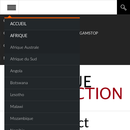
CASINO EN LIGNE SANS VERIFICATION
ACCUEIL
ONLINE CASINOS NOT REGISTERED WITH GAMSTOP
AFRIQUE
CASINO NON AAMS
CASINO EN LIGNE
Afrique Australe
MEILLEUR CASINOS EN LIGNE
Afrique du Sud
Angola
Botswana
Lesotho
Malawi
Contact
Mozambique