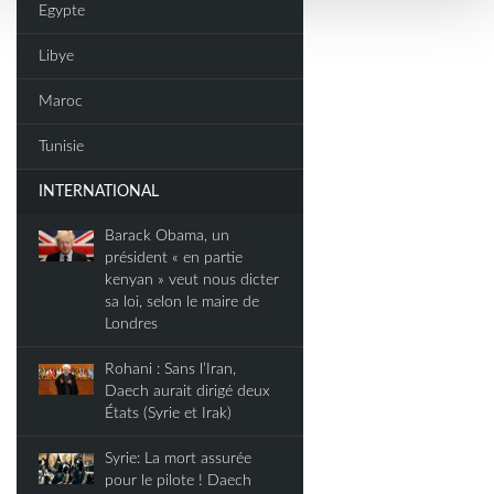
Egypte
Libye
Maroc
Tunisie
INTERNATIONAL
Barack Obama, un
président « en partie
kenyan » veut nous dicter
sa loi, selon le maire de
Londres
Rohani : Sans l’Iran,
Daech aurait dirigé deux
États (Syrie et Irak)
Syrie: La mort assurée
pour le pilote ! Daech