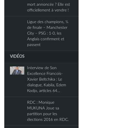
mort annoncée ? Elle est
officiellement à vendre !
Ligue des champions, ¼
de finale – Manchester
City – PSG : 1-0, les
Anglais confirment et
passent
VIDÉOS
Interview de Son
Excellence Francois-
Xavier Beltchika : Le
dialogue, Kabila, Edem
Kodjo, articles 64…
RDC : Monique
MUKUNA Joue sa
partition pour les
élections 2016 en RDC.