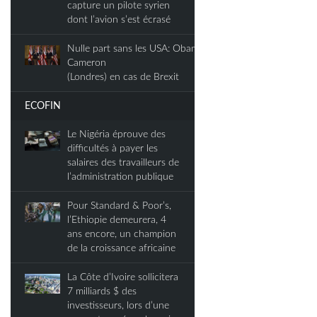
capture un pilote syrien
dont l’avion s’est écrasé
Nulle part sans les USA: Obama menace David
Cameron
(Londres) en cas de Brexit
ECOFIN
Le Nigéria éprouve des
difficultés à payer les
salaires des travailleurs de
l’administration publique
Pour Standard & Poor’s,
l’Ethiopie demeurera, 4
ans encore, un champion
de la croissance africaine
La Côte d’Ivoire sollicitera
7 milliards $ des
investisseurs, lors d’une