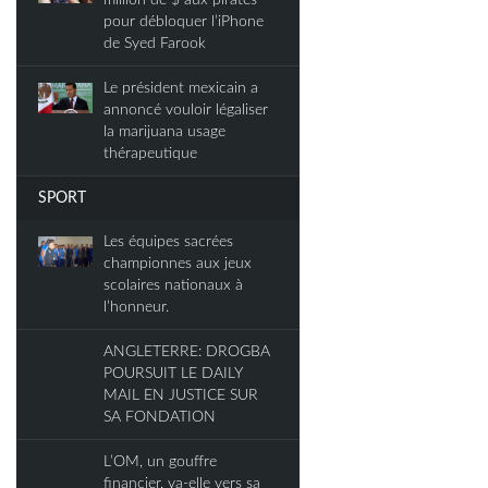
million de $ aux pirates
pour débloquer l’iPhone
de Syed Farook
Le président mexicain a
annoncé vouloir légaliser
la marijuana usage
thérapeutique
SPORT
Les équipes sacrées
championnes aux jeux
scolaires nationaux à
l’honneur.
ANGLETERRE: DROGBA
POURSUIT LE DAILY
MAIL EN JUSTICE SUR
SA FONDATION
L’OM, un gouffre
financier, va-elle vers sa