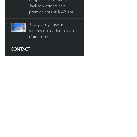
People-Vidéo : Janet
Jackson attend son
premier enfant à 49 ans…
Jovago organise les
soirées du leadership au
Cameroun
CONTACT