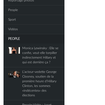
Reportage photos
People
Sport
Vidéos
PEOPLE
Monica Lewinsky : Elle se
confie, veut-elle torpiller
indirectement Hillary et
qui est derrière ça ?
L’acteur-vedette George
Clooney, soutien de la
première heure d’Hillary
Clinton, les sommes
«indécentes» des
élections