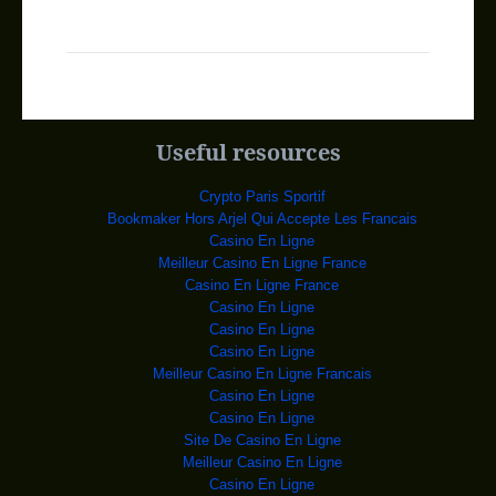
L’Empire State
L'Empire State Building s'est
illuminé de vert v
Évasion d’El C
Il a fallu 18 minutes aux
gardiens de la prison
BOKO HARAM : 3 mineu
Les
prochaines victimes de
Useful resources
AFRIQUE DU SUD: PLUS
Des services de
secours et du personnel des ch
Crypto Paris Sportif
Vidéo : La jeune réf
La séquence, tournée
Bookmaker Hors Arjel Qui Accepte Les Francais
mercredi soir à Rostock par
Casino En Ligne
La mort en détention
Une Afro-Américaine de
Meilleur Casino En Ligne France
28 ans a été retrouvée mo
Casino En Ligne France
TCHAD: UN SOLDAT ET
Des soldats
Casino En Ligne
tchadiens patrouillent à Malam
Casino En Ligne
BURUNDI: NKURUNZIZA,
Des partisans du
Casino En Ligne
président burundais Pierre
Meilleur Casino En Ligne Francais
CONGO: LE «&nb;
Le président congolais
Casino En Ligne
Denis Sassou Nguesso
Casino En Ligne
RDC : »Le
Boîtes de poudre en mains, sifflets
Site De Casino En Ligne
aux lèvres,
Meilleur Casino En Ligne
RDC : La Démocratie
Casino En Ligne
Siège de la