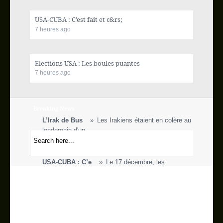
Actualité internationale
USA-CUBA : C’est fait et c&rs;
7 heures ago
Ecofin
Sport
Elections USA : Les boules puantes
7 heures ago
Vidéos
Breaking News
Blog
L’Irak de Bus
Les Irakiens étaient en colère au
lendemain d'un
Galerie
Syrie: l’EI au
Sur cette photo d'août 2014, des
habitants fuien
USA-CUBA : C’e
Le 17 décembre, les
People
présidents américain et cuba
Elections USA : Les
Donald Trump. PHOTO
Contact
JIM YOUNG, REUTERS C'
BURUNDI: NÉGOCIATION
Des militaires
escortent le convoi présidentie