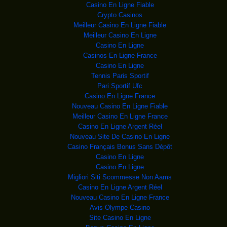
Démocratie Chrétienne à
Casino En Ligne Fiable
Crypto Casinos
RDC : L’ombre
Mobutu
Meilleur Casino En Ligne Fiable
Sese Seko Waza
Meilleur Casino En Ligne
Côte d’Ivoire
A trois mois du premier tour de
Casino En Ligne
l'élection préside
Casinos En Ligne France
RDC SOCODA : Verkys
Casino En Ligne
Tennis Paris Sportif
RDC : Maudits-soien
Selon la compagnie
Pari Sportif Ufc
minière congolaise cett
Casino En Ligne France
Vol MH17: Londres pl
Le Boeing 777 de
Nouveau Casino En Ligne Fiable
Malaysia Airlines a été abattu
Meilleur Casino En Ligne France
Fin du ramadan: Obam
Barack Obama a
Casino En Ligne Argent Réel
souhaité jeudi aux musulmans un «
Nouveau Site De Casino En Ligne
Brésil: enquête pour
Selon la justice, Lula
Casino Français Bonus Sans Dépôt
aurait usé de son influen
Casino En Ligne
RWANDA: LE PARTI DE
Manifestation de
Casino En Ligne
soutien à l'opposante rwand
Migliori Siti Scommesse Non Aams
MALI: PLUSIEURS JIHA
Depuis la semaine
Casino En Ligne Argent Réel
dernière, les commandos pa
Nouveau Casino En Ligne France
Nigeria: une double
Avis Olympe Casino
Une double explosion a
fait 49 morts et 71 bless
Site Casino En Ligne