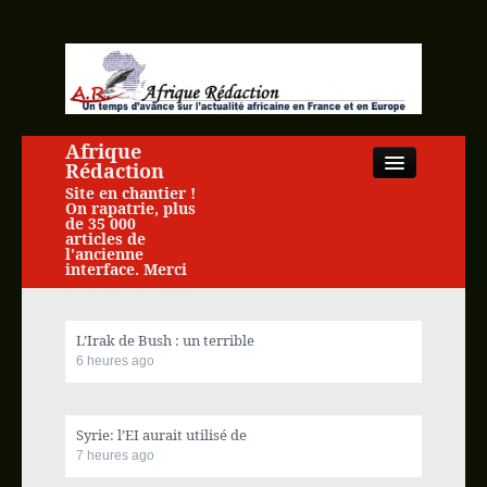
Afrique
Rédaction
Site en chantier !
On rapatrie, plus
de 35 000
articles de
l'ancienne
interface. Merci
Close
L’Irak de Bush : un terrible
6 heures ago
Accueil
Syrie: l’EI aurait utilisé de
Actualité africaine
7 heures ago