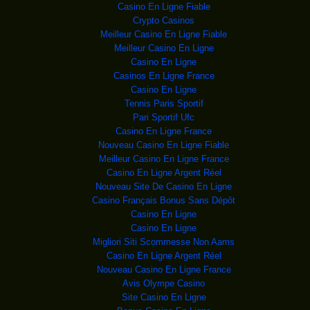
lors de la frappe aérien
Casino En Ligne Fiable
Crypto Casinos
Sénégal : L’ex
Le prévenu, 72 ans, qui avait
Meilleur Casino En Ligne Fiable
annoncé son refus
Meilleur Casino En Ligne
C’est fait ! U
Le drapeau cubain a pris sa place
Casino En Ligne
lundi dans l
Casinos En Ligne France
RDC : Museveni sous
Voici comment les
Casino En Ligne
Ougandais sont plus intére
Tennis Paris Sportif
Vous-avez dit paix e
Des ONG de la société
Pari Sportif Ufc
civile, membres du gro
Casino En Ligne France
RDC : Ça chauffe ent
L’opinion ne cessait de
Nouveau Casino En Ligne Fiable
s’interroger au suje
Meilleur Casino En Ligne France
Grands Lacs : Face à
L’Envoyé spécial Saïd
Casino En Ligne Argent Réel
Djinnit et le Secrétaire
Nouveau Site De Casino En Ligne
RDC : Denis Mukwege
Le gynécologue
Casino Français Bonus Sans Dépôt
congolais Denis Mukwege s'e
Casino En Ligne
BURKINA: KAFANDO DÉM
Le président du
Casino En Ligne
Burkina Faso Michel Kafando,
Migliori Siti Scommesse Non Aams
Obama retour au berc
Un homme passe le 15
Casino En Ligne Argent Réel
juillet 2015 devant un mu
Nouveau Casino En Ligne France
QUATRE ITALIENS ENLE
Avis Olympe Casino
Le ministre italien
des Affaires étrangères
Site Casino En Ligne