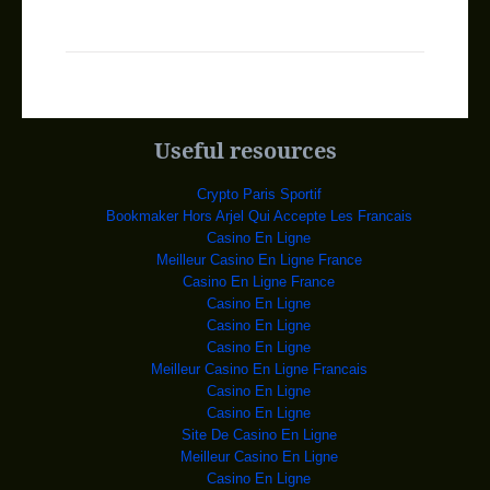
RDC: Huit séminarist
Huit séminaristes de
l’archidiocèse de Kin
Tribunal militaire d
Le tribunal militaire
garnison de Kisangani/Tshopo
RDC : L’arrivé
La nouvelle compagnie
aérienne Congo Airways devra
Useful resources
RDC, une république
Un projet de réforme du
code minier présenté par l
Crypto Paris Sportif
Procès Chebeya : exa
La Haute cour militaire
Bookmaker Hors Arjel Qui Accepte Les Francais
de la Gombe a examiné, lun
Casino En Ligne
RDC : Le ventripoten
Patron de l’association
Meilleur Casino En Ligne France
« Kabila désir » et minist
Casino En Ligne France
Ebola oblige : La RD
Des experts de la Côte
Casino En Ligne
d'Ivoire et de la Républiqu
Casino En Ligne
Cuba souhaite récupé
Le ministre des Affaires
Casino En Ligne
étrangères cubain Bruno
Meilleur Casino En Ligne Francais
Le Burundi à la veil
Des cyclistes
Casino En Ligne
s'accrochent à un camion, pendant qu
Casino En Ligne
Les quatre derniers
Les quatre derniers
Site De Casino En Ligne
malades d'Ebola au Liberia o
Meilleur Casino En Ligne
Un tir fratricide am
Casino En Ligne
Un soldat afghan blessé