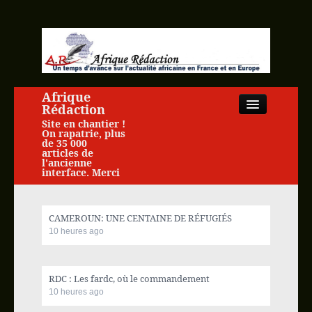
Afrique
Rédaction
Site en chantier !
On rapatrie, plus
de 35 000
articles de
l'ancienne
interface. Merci
Close
CAMEROUN: UNE CENTAINE DE RÉFUGIÉS
10 heures ago
Accueil
RDC : Les fardc, où le commandement
Actualité africaine
10 heures ago