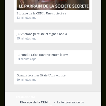
Actualité internationale
Blocage de la CENI : Une société se
Ecofin
33 minutes ago
Sport
JC Vuemba persiste et signe : non a
45 minutes ago
Vidéos
Blog
Burundi : Crise ouverte entre le Rw
53 minutes ago
Galerie
Grands lacs : les Etats-Unis «conce
People
59 minutes ago
Contact
Breaking News
Blocage de la CENI :
La tergiversation du