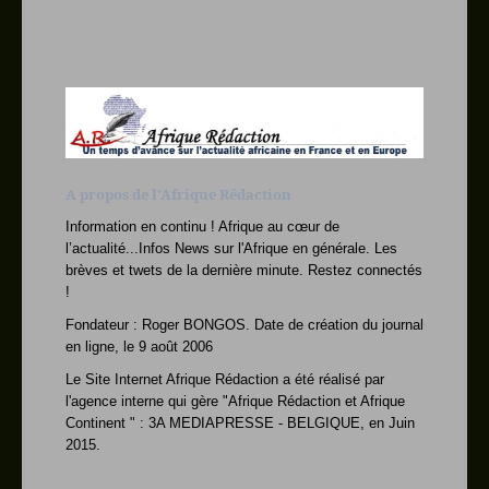
Le Burundi à la veil
Des cyclistes
s'accrochent à un camion, pendant qu
Les quatre derniers
Les quatre derniers
malades d'Ebola au Liberia o
Un tir fratricide am
Un soldat afghan blessé
lors de la frappe aérien
Sénégal : L’ex
Le prévenu, 72 ans, qui avait
annoncé son refus
A propos de l'Afrique Rédaction
C’est fait ! U
Le drapeau cubain a pris sa place
lundi dans l
Information en continu ! Afrique au cœur de
RDC : Museveni sous
Voici comment les
l’actualité...Infos News sur l'Afrique en générale. Les
Ougandais sont plus intére
brèves et twets de la dernière minute. Restez connectés
Vous-avez dit paix e
Des ONG de la société
!
civile, membres du gro
Fondateur : Roger BONGOS. Date de création du journal
RDC : Ça chauffe ent
L’opinion ne cessait de
en ligne, le 9 août 2006
s’interroger au suje
Le Site Internet Afrique Rédaction a été réalisé par
Grands Lacs : Face à
L’Envoyé spécial Saïd
l'agence interne qui gère "Afrique Rédaction et Afrique
Djinnit et le Secrétaire
Continent " : 3A MEDIAPRESSE - BELGIQUE, en Juin
RDC : Denis Mukwege
Le gynécologue
2015.
congolais Denis Mukwege s'e
BURKINA: KAFANDO DÉM
Le président du