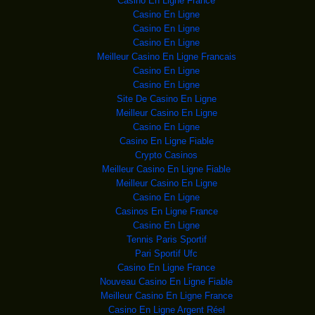
Casino En Ligne France
RDC : L’université M
Le Centre technique de
Casino En Ligne
coopération agricole et ru
Casino En Ligne
Kinshasa : un collec
Un collectif de
Casino En Ligne
revendeurs du marché de la Liberté
Meilleur Casino En Ligne Francais
Le gouvernement sans
La Troïka stratégique
Casino En Ligne
du gouvernement a jugé stabl
Casino En Ligne
RDC : La BAD va fina
Un abattoir moderne
Site De Casino En Ligne
respectant les normes hygiéniq
Meilleur Casino En Ligne
Cinq joueurs du FC R
Casino En Ligne
Cinq joueurs du FC
Renaissance du Congo so
Casino En Ligne Fiable
Crypto Casinos
RDC : Au delà des re
Meilleur Casino En Ligne Fiable
Meilleur Casino En Ligne
ADF : Qui est derriè
Plus d’une année après le
Casino En Ligne
déclenchement de l’o
Casinos En Ligne France
RDC :Député national
Député
Casino En Ligne
national de l'UNC Mushi
Tennis Paris Sportif
CAMEROUN: UNE CENTAI
Des femmes
Pari Sportif Ufc
préparent le repas, le 13 novembr
Casino En Ligne France
RDC : Les fardc, où
L'armée congolaise
Nouveau Casino En Ligne Fiable
annonce avoir récupéré un
Meilleur Casino En Ligne France
AFRIQUE DU SUD: 32 J
Des jeunes hommes
Casino En Ligne Argent Réel