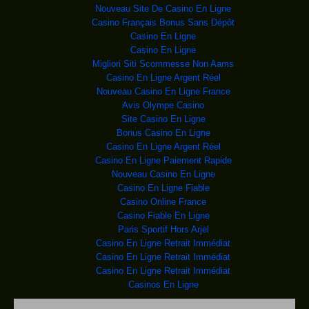
appartenant à la tribu des
Nouveau Site De Casino En Ligne
Etats-Unis : Un adol
L'administration fédérale
Casino Français Bonus Sans Dépôt
de l'aviation
Casino En Ligne
Exorcisme : Le diabl
Un jeune Palestinien
Casino En Ligne
est décédé mardi, r
Migliori Siti Scommesse Non Aams
RDC :Le procès Aubin
La Cour
Casino En Ligne Argent Réel
Constitutionnelle organise ce matin so
Nouveau Casino En Ligne France
RDC : Malversation o
Avis Olympe Casino
Hotel du gouvernement
en construction à Kinshasa
Site Casino En Ligne
Bonus Casino En Ligne
RDC : La situation c
Au moment où des
Casino En Ligne Argent Réel
originaires d’une nouvelles
Casino En Ligne Paiement Rapide
Israël: enquête judi
Les dépenses du
Nouveau Casino En Ligne
Premier ministre israéli
Casino En Ligne Fiable
Matches truqués : 11
Casino Online France
Marek Dupnitsa contre
Casino Fiable En Ligne
Maroc: quatre arrest
Quatre personnes ont
Paris Sportif Hors Arjel
été arrêtées mardi
Casino En Ligne Retrait Immédiat
Revue de presse afri
A LA UNE
Casino En Ligne Retrait Immédiat
ANKARA/SURUC (Turquie) - La
Casino En Ligne Retrait Immédiat
Afrique du Sud : Des
L'archevêque sud-
Casinos En Ligne
africain et prix Nobel
Nucléaire iranien: O
Le président Barack