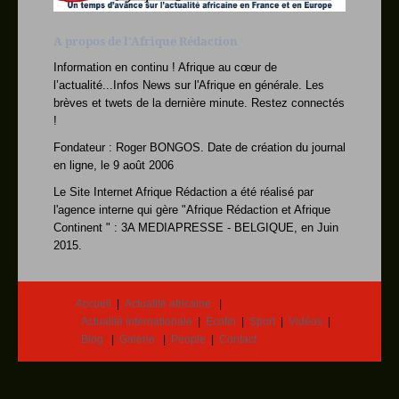
événements tragiques survenu
Le régime de Kabila
A propos de l'Afrique Rédaction
Bureau Co
Congo : Plus de 22.0
Plus de 22’000 chrétiens
Information en continu ! Afrique au cœur de
de différentes Egli
l’actualité...Infos News sur l'Afrique en générale. Les
RDC-Matete : la loi
Les policiers du district de
brèves et twets de la dernière minute. Restez connectés
Mont Amba et le
!
RDC : Les 91 % de l&
Mlle Tayaye Iley Julia,
Fondateur : Roger BONGOS. Date de création du journal
du lycée Kabambare, 91 %,
en ligne, le 9 août 2006
Niger : 4 nouvelles
©
Le Site Internet Afrique Rédaction a été réalisé par
Autre presse
l'agence interne qui gère "Afrique Rédaction et Afrique
Bénin : La 3e éditio
COTONOU, -- La 3e
Continent " : 3A MEDIAPRESSE - BELGIQUE, en Juin
édition du salon int
2015.
CPI : Un nouveau jug
Le Président de l'AEP
S.E. M. Sidiki Kaba et le no
Prendre un avion en
Un aéronef de marque
Accueil
Actualité africaine
Fokker 50 de la Com
Actualité internationale
Ecofin
Sport
Vidéos
Image du jour…
Et aujourd'hui cette girouette
Blog
Galerie
People
Contact
élevé dan
RDC : La ville de Ki
Le vice-Premier ministre
s’est entretenu d