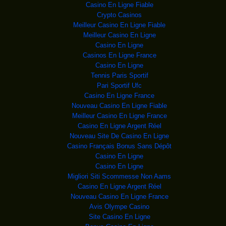
message, vendredi, à l’oc
Casino En Ligne Fiable
Crypto Casinos
Un attentat à la voi
Au moins 35 personnes ont
Meilleur Casino En Ligne Fiable
été tuées vendredi dan
Meilleur Casino En Ligne
KHAMENEI: LA POLITIQ
Photo diffusée par
Casino En Ligne
les autorités iraniennes
Casinos En Ligne France
L’Empire State
L'Empire State Building s'est
Casino En Ligne
illuminé de vert v
Tennis Paris Sportif
Évasion d’El C
Il a fallu 18 minutes aux
Pari Sportif Ufc
gardiens de la prison
Casino En Ligne France
BOKO HARAM : 3 mineu
Les
Nouveau Casino En Ligne Fiable
prochaines victimes de
Meilleur Casino En Ligne France
AFRIQUE DU SUD: PLUS
Des services de
Casino En Ligne Argent Réel
secours et du personnel des ch
Nouveau Site De Casino En Ligne
Vidéo : La jeune réf
La séquence, tournée
Casino Français Bonus Sans Dépôt
mercredi soir à Rostock par
Casino En Ligne
La mort en détention
Une Afro-Américaine de
Casino En Ligne
28 ans a été retrouvée mo
Migliori Siti Scommesse Non Aams
TCHAD: UN SOLDAT ET
Des soldats
Casino En Ligne Argent Réel
tchadiens patrouillent à Malam
Nouveau Casino En Ligne France
BURUNDI: NKURUNZIZA,
Avis Olympe Casino
Des partisans du
président burundais Pierre
Site Casino En Ligne