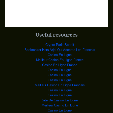
Elections USA : Les
Donald Trump. PHOTO
JIM YOUNG, REUTERS C'
BURUNDI: NÉGOCIATION
Des militaires
escortent le convoi présidentie
NIGER: 16 PERSONNES
Des personnes
fuient les violences de Boko Har
Useful resources
GAMBIE: LE PRÉSIDENT
Le président
gambien Yahya Jammeh à l'ONU à
Crypto Paris Sportif
ALGÉRIE: 11 MILITAIR
L'embuscade, au soir
Bookmaker Hors Arjel Qui Accepte Les Francais
de l'Aïd el-Fitr, la fê
Casino En Ligne
L’EX-PRÉSIDENT
L'ancien dictateur tchadien
Meilleur Casino En Ligne France
Hissène Habré qu
Casino En Ligne France
RDC : Ségolène Royal
Le vice-président de
Casino En Ligne
la Commission europée
Casino En Ligne
RDC : A Lumbumbashi,
La société agro-
Casino En Ligne
alimentaire African Milling Compan
Meilleur Casino En Ligne Francais
RDC : Le chef de l&r;
Le chef des Forces
Casino En Ligne
démocratiques alliées (ADF, mou
Casino En Ligne
RDC : Boshab publie
Le Vice-premier
Site De Casino En Ligne
ministre, ministre de l’In
Meilleur Casino En Ligne
Museveni blâme l’ONU
Casino En Ligne
C’est dans son