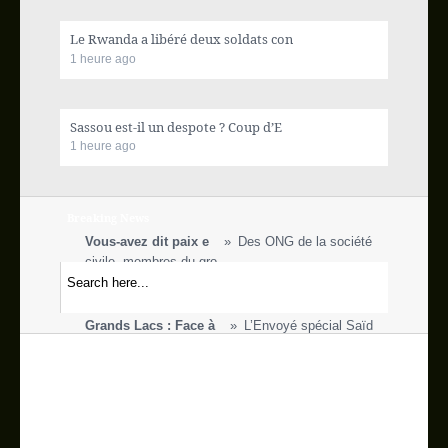
Actualité internationale
Le Rwanda a libéré deux soldats con
1 heure ago
Ecofin
Sport
Sassou est-il un despote ? Coup d’E
1 heure ago
Vidéos
Breaking News
Blog
Vous-avez dit paix e
Des ONG de la société
civile, membres du gro
Galerie
RDC : Ça chauffe ent
L’opinion ne cessait de
s’interroger au suje
Grands Lacs : Face à
L’Envoyé spécial Saïd
People
Djinnit et le Secrétaire
RDC : Denis Mukwege
Le gynécologue
Contact
congolais Denis Mukwege s'e
BURKINA: KAFANDO DÉM
Le président du
Burkina Faso Michel Kafando,