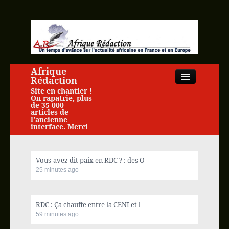
Afrique
Rédaction
Site en chantier !
On rapatrie, plus
de 35 000
articles de
l'ancienne
interface. Merci
Close
Vous-avez dit paix en RDC ? : des O
25 minutes ago
Accueil
RDC : Ça chauffe entre la CENI et l
Actualité africaine
59 minutes ago