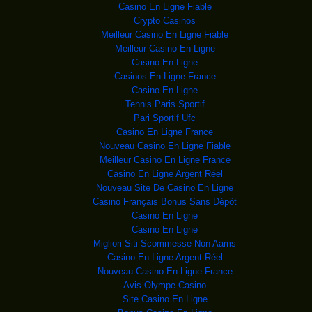
gabonais Ali Bongo Ondimba et
Casino En Ligne Fiable
Crypto Casinos
Prisons en RD Congo:
Des prisons-mouroirs
Meilleur Casino En Ligne Fiable
: en RDC, 22 détenus
Meilleur Casino En Ligne
EGYPTE: 7 SOLDATS, 5
Casino En Ligne
Casinos En Ligne France
RDC : Kabila punit-i
Un pont détruit sur la
Casino En Ligne
route entre Zongo et
Tennis Paris Sportif
BURUNDI: LE DIALOGUE
Le convoi du
Pari Sportif Ufc
président Pierre Nkurunziza arr
Casino En Ligne France
L’Irak de Bus
Les Irakiens étaient en colère au
Nouveau Casino En Ligne Fiable
lendemain d'un
Meilleur Casino En Ligne France
Syrie: l’EI au
Sur cette photo d'août 2014, des
Casino En Ligne Argent Réel
habitants fuien
Nouveau Site De Casino En Ligne
USA-CUBA : C’e
Le 17 décembre, les
Casino Français Bonus Sans Dépôt
présidents américain et cuba
Casino En Ligne
Elections USA : Les
Donald Trump. PHOTO
Casino En Ligne
JIM YOUNG, REUTERS C'
Migliori Siti Scommesse Non Aams
BURUNDI: NÉGOCIATION
Des militaires
Casino En Ligne Argent Réel
escortent le convoi présidentie
Nouveau Casino En Ligne France
NIGER: 16 PERSONNES
Avis Olympe Casino
Des personnes
fuient les violences de Boko Har
Site Casino En Ligne