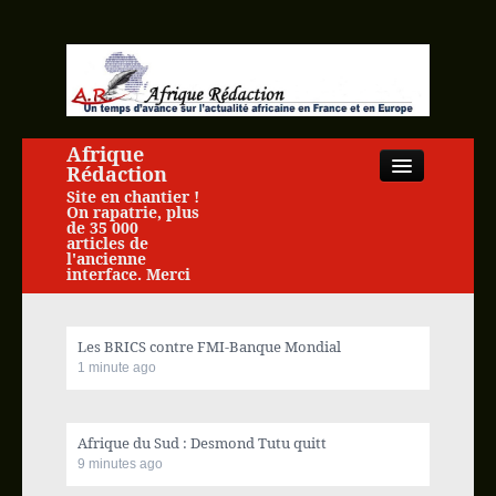
Afrique
Rédaction
Site en chantier !
On rapatrie, plus
de 35 000
articles de
l'ancienne
interface. Merci
Close
Les BRICS contre FMI-Banque Mondial
1 minute ago
Accueil
Afrique du Sud : Desmond Tutu quitt
Actualité africaine
9 minutes ago