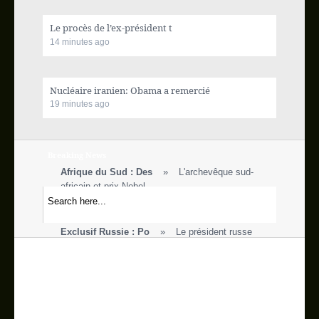
Actualité internationale
Le procès de l’ex-président t
14 minutes ago
Ecofin
Sport
Nucléaire iranien: Obama a remercié
19 minutes ago
Vidéos
Breaking News
Blog
Afrique du Sud : Des
L'archevêque sud-
africain et prix Nobel
Galerie
Nucléaire iranien: O
Le président Barack
Obama s'est entreten
Exclusif Russie : Po
Le président russe
People
Vladimir Poutine renc
Burundi: faible part
Un policier burundais
Contact
s'approche du lieu où une gr
RDC: Huit séminarist
Huit séminaristes de
l’archidiocèse de Kin