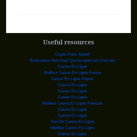
C’est fait ! U
Le drapeau cubain a pris sa place
lundi dans l
RDC : Museveni sous
Voici comment les
Ougandais sont plus intére
Vous-avez dit paix e
Des ONG de la société
civile, membres du gro
Useful resources
RDC : Ça chauffe ent
L’opinion ne cessait de
s’interroger au suje
Crypto Paris Sportif
Grands Lacs : Face à
L’Envoyé spécial Saïd
Bookmaker Hors Arjel Qui Accepte Les Francais
Djinnit et le Secrétaire
Casino En Ligne
RDC : Denis Mukwege
Le gynécologue
Meilleur Casino En Ligne France
congolais Denis Mukwege s'e
Casino En Ligne France
BURKINA: KAFANDO DÉM
Le président du
Casino En Ligne
Burkina Faso Michel Kafando,
Casino En Ligne
Obama retour au berc
Un homme passe le 15
Casino En Ligne
juillet 2015 devant un mu
Meilleur Casino En Ligne Francais
QUATRE ITALIENS ENLE
Le ministre italien
Casino En Ligne
des Affaires étrangères
Casino En Ligne
La Guinée annonce 32
Les enfants essayent
Site De Casino En Ligne
d'attraper les poissons dans
Meilleur Casino En Ligne
Gabon : Ali Bongo et
Casino En Ligne
Le chef de l’Etat