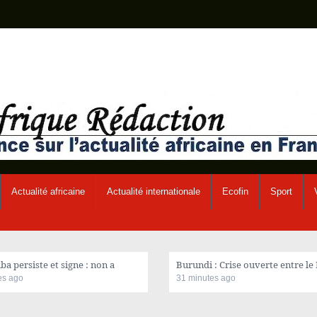
Actualité africaine
Actualité internationale
Ecofin
Sport
a persiste et signe : non a
Burundi : Crise ouverte entre le
es ago
31 minutes ago