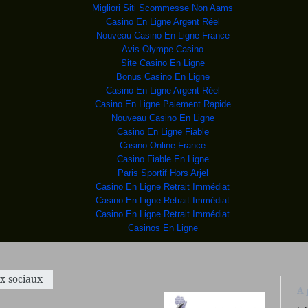
membres du gro
Migliori Siti Scommesse Non Aams
Casino En Ligne Argent Réel
oger au suje
Nouveau Casino En Ligne France
t le Secrétaire
Avis Olympe Casino
enis Mukwege s'e
Site Casino En Ligne
Faso Michel Kafando,
Bonus Casino En Ligne
 2015 devant un mu
Casino En Ligne Argent Réel
aires étrangères
Casino En Ligne Paiement Rapide
per les poissons dans
Nouveau Casino En Ligne
i Bongo Ondimba et
Casino En Ligne Fiable
RDC, 22 détenus
Casino Online France
Casino Fiable En Ligne
Paris Sportif Hors Arjel
e Zongo et
Casino En Ligne Retrait Immédiat
rre Nkurunziza arr
Casino En Ligne Retrait Immédiat
main d'un
Casino En Ligne Retrait Immédiat
nts fuien
Casinos En Ligne
ricain et cuba
OUNG, REUTERS C'
 convoi présidentie
x sociaux
violences de Boko Har
A 
hya Jammeh à l'ONU à