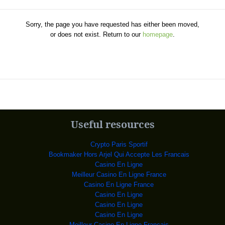
 mars-avril 20
7 ème édition, des 72
Moïse Katumbi Chapwe, a
Sorry, the page you have requested has either been moved,
or does not exist. Return to our
homepage
.
ion agricole et ru
arché de la Liberté
vernement a jugé stabl
t les normes hygiéniq
ance du Congo so
enchement de l’o
'UNC Mushi
Useful resources
 repas, le 13 novembr
ir récupéré un
Crypto Paris Sportif
ant à la tribu des
Bookmaker Hors Arjel Qui Accepte Les Francais
viation
Casino En Ligne
dé mardi, r
Meilleur Casino En Ligne France
anise ce matin so
Casino En Ligne France
struction à Kinshasa
Casino En Ligne
’une nouvelles
Casino En Ligne
re israéli
Casino En Ligne
contre
Meilleur Casino En Ligne Francais