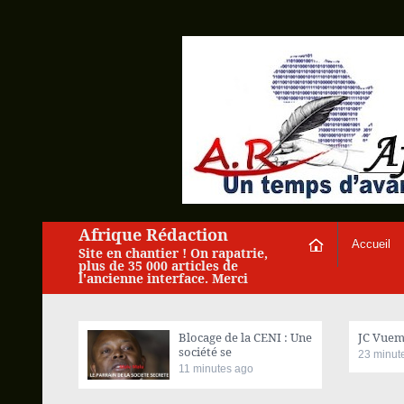
Afrique Rédaction
Accueil
Site en chantier ! On rapatrie,
plus de 35 000 articles de
l'ancienne interface. Merci
Blocage de la CENI : Une
JC Vuemb
société se
23 minut
11 minutes ago