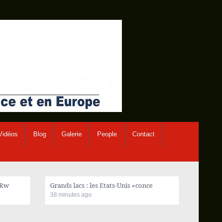
Vidéos
Blog
Galerie
People
Contact
 Rw
Grands lacs : les Etats-Unis «conce
38 minutes ago