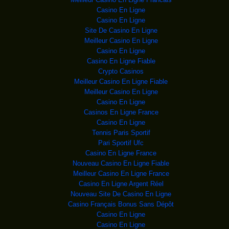
tées mardi
Casino En Ligne
Casino En Ligne
quie) - La
Site De Casino En Ligne
rix Nobel
Meilleur Casino En Ligne
st entreten
Casino En Ligne
utine renc
Casino En Ligne Fiable
 du lieu où une gr
Crypto Casinos
iocèse de Kin
Meilleur Casino En Ligne Fiable
 Kisangani/Tshopo
Meilleur Casino En Ligne
o Airways devra
Casino En Ligne
inier présenté par l
Casinos En Ligne France
 Gombe a examiné, lun
Casino En Ligne
Tennis Paris Sportif
 désir » et minist
Pari Sportif Ufc
 et de la Républiqu
Casino En Ligne France
ngères cubain Bruno
Nouveau Casino En Ligne Fiable
n camion, pendant qu
Meilleur Casino En Ligne France
bola au Liberia o
Casino En Ligne Argent Réel
a frappe aérien
Nouveau Site De Casino En Ligne
 son refus
Casino Français Bonus Sans Dépôt
dans l
Casino En Ligne
sont plus intére
Casino En Ligne