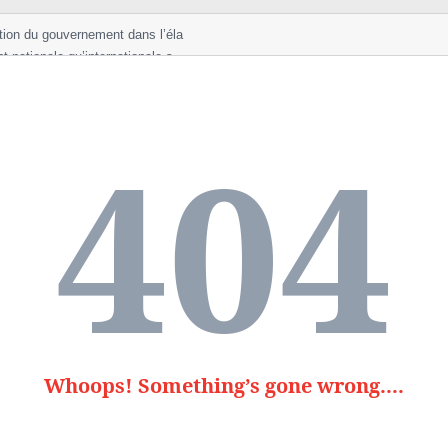
tion du gouvernement dans l’éla
nt nationale qu’internationale s
a a fait part
contractés en RDC sont f
écutif de
404
a procédure de tra
 Kobler, a affirmé me
e mardi 21 juillet à Al
s du peuple, en séa
diverses en provenanc
 de
technique et profes
ié mardi des image
, a été condamnée
ées lundi dans une a
Whoops! Something’s gone wrong....
chef de la diplom
ous séquestre des
Fajr Libya lors d