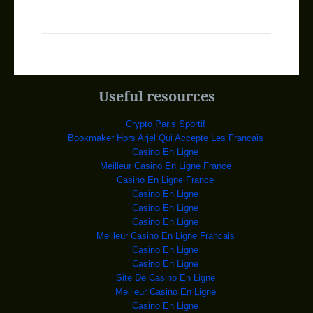
L’ITIE explique aux
Université de
Projet de constructi
Le ministère de
l’Enseignement technique et profes
Amérique raciste tue
Les autorités texanes
ont publié mardi des image
Useful resources
Pakistan : Asia Bibi
Asia Bibi, mère de cinq
enfants, a été condamnée
Crypto Paris Sportif
Boko Haram attaque u
Deux personnes ont
Bookmaker Hors Arjel Qui Accepte Les Francais
été égorgées lundi dans une a
Casino En Ligne
ECOUTES: BERLIN RÉCL
Un téléphone
Meilleur Casino En Ligne France
portable du chef de la diplom
Casino En Ligne France
ITALIE/MAFIA: MISE S
La justice italienne a
Casino En Ligne
mis sous séquestre des
Casino En Ligne
LIBYE: 40 MORTS DANS
Un combattant de la
Casino En Ligne
milice Fajr Libya lors d
Meilleur Casino En Ligne Francais
MALI: 15 JIHADISTES
Le nord du Mali est
Casino En Ligne
tombé en mars-avril 20
Casino En Ligne
Conakry capitale mon
Le marathon a débuté
Site De Casino En Ligne
dès la 7 ème édition, des 72
Meilleur Casino En Ligne
Moïse KATUMBI frappe
Casino En Ligne
Le gouverneur du