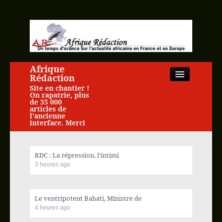
Afrique
Rédaction
Site en chantier !
On rapatrie, plus
de 35 000
articles de
l'ancienne
interface. Merci
Close
RDC : La répression, l’intimi
3 heures ago
Accueil
Le ventripotent Bahati, Ministre de
Actualité africaine
4 heures ago