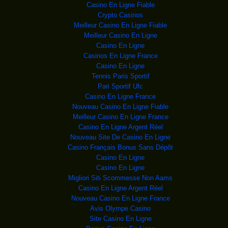
Katanga, Moïse Katumbi Chapwe, a
Casino En Ligne Fiable
Crypto Casinos
RDC : L’université M
Le Centre technique de
Meilleur Casino En Ligne Fiable
coopération agricole et ru
Meilleur Casino En Ligne
Kinshasa : un collec
Un collectif de
Casino En Ligne
revendeurs du marché de la Liberté
Casinos En Ligne France
Le gouvernement sans
La Troïka stratégique
Casino En Ligne
du gouvernement a jugé stabl
Tennis Paris Sportif
RDC : La BAD va fina
Un abattoir moderne
Pari Sportif Ufc
respectant les normes hygiéniq
Casino En Ligne France
Cinq joueurs du FC R
Cinq joueurs du FC
Nouveau Casino En Ligne Fiable
Renaissance du Congo so
Meilleur Casino En Ligne France
RDC : Au delà des re
Casino En Ligne Argent Réel
Nouveau Site De Casino En Ligne
ADF : Qui est derriè
Plus d’une année après le
Casino Français Bonus Sans Dépôt
déclenchement de l’o
Casino En Ligne
RDC :Député national
Député
Casino En Ligne
national de l'UNC Mushi
Migliori Siti Scommesse Non Aams
CAMEROUN: UNE CENTAI
Des femmes
Casino En Ligne Argent Réel
préparent le repas, le 13 novembr
Nouveau Casino En Ligne France
RDC : Les fardc, où
Avis Olympe Casino
L'armée congolaise
annonce avoir récupéré un
Site Casino En Ligne