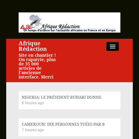
Afrique
Rédaction
Site en chantier !
On rapatrie, plus
de 35 000
articles de
l'ancienne
interface. Merci
Close
NIGERIA: LE PRÉSIDENT BUHARI DONNE
6 heures ago
Accueil
CAMEROUN: DIX PERSONNES TUÉES PAR B
Actualité africaine
7 heures ago