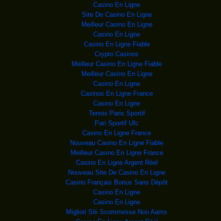
mettent jusqu’à trois jours pour
Casino En Ligne
Site De Casino En Ligne
RDC :Bukavu une ONG
La semaine mondiale
Meilleur Casino En Ligne
de l’allaitement maternel a co
Casino En Ligne
RDC : la SCTP réhabi
La Société congolaise
Casino En Ligne Fiable
des Transports et ports (SCT
Crypto Casinos
RDC :Sorti de prison
Libéré il y a dix jours de
Meilleur Casino En Ligne Fiable
la prison de Makala où
Meilleur Casino En Ligne
Le drame du combat à
Capture d'écran de
Casino En Ligne
l'endroit où, Etienne TSHISEKED
Casinos En Ligne France
RDC: COMITE DE POLIT
» Le niveau général
Casino En Ligne
de prix intérieur reste st
Tennis Paris Sportif
RDC : MOT DE CLOTURE
Excellence
Pari Sportif Ufc
Monsieur le Vice-Premier Ministre ; M
Casino En Ligne France
RDC-ZAMBIE : La Zamb
La Zambie et la
Nouveau Casino En Ligne Fiable
République démocratique du
Meilleur Casino En Ligne France
RDC:APRES AVOIR OCCA
Mais, jusque-là,
Casino En Ligne Argent Réel
rien n’est dit sur les astreintes
Nouveau Site De Casino En Ligne
RDC : Une attaque d’
Un chasseur et une
Casino Français Bonus Sans Dépôt
femme non autrement identifiés
Casino En Ligne
RDC: MWANDO NSIMBA
Casino En Ligne
Charles Mwando
Nsimba. Un nom. Une histoire qui co
Migliori Siti Scommesse Non Aams