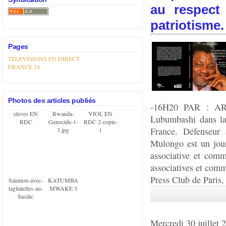
au respect
patriotisme.
Pages
TELEVISIONS EN DIRECT
FRANCE 24
Photos des articles publiés
-16H20 PAR : AR
eleves EN
Rwanda-
VIOL EN
Lubumbashi dans la 
RDC
Genocide-1-
RDC 2-copie-
France. Défenseur 
3.jpg
1
Mulongo est un jour
associative et comm
associatives et com
Press Club de Paris
Saumon-avec-
KATUMBA
tagliatelles-au-
MWAKE 3
basilic
Mercredi 30 juillet 