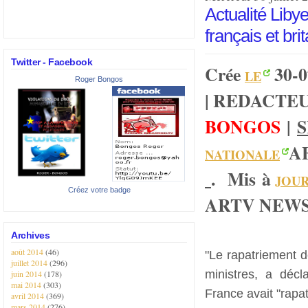
Actualité Liby
français et bri
Twitter - Facebook
Crée
30-0
LE
Roger Bongos
| REDACTE
BONGOS
|
S
A
NATIONALE
.
Mis
à
JOU
Créez votre badge
ARTV NEW
Archives
août 2014
(46)
"Le rapatriement d
juillet 2014
(296)
ministres, a décl
juin 2014
(178)
mai 2014
(303)
France avait "rapat
avril 2014
(369)
mars 2014
(276)