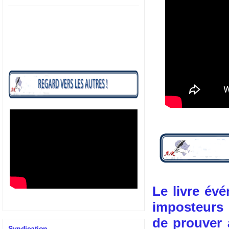
Le livre év
imposteurs
de prouver 
Syndication