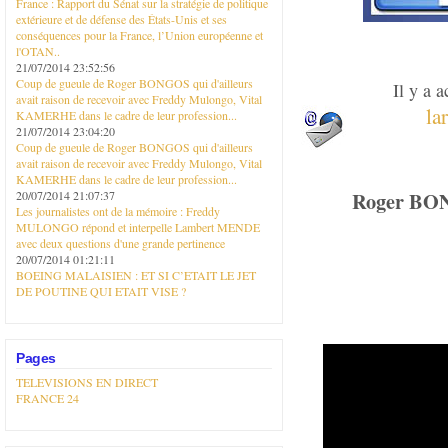
France : Rapport du Sénat sur la stratégie de politique
extérieure et de défense des États-Unis et ses
conséquences pour la France, l’Union européenne et
l'OTAN..
21/07/2014 23:52:56
Coup de gueule de Roger BONGOS qui d'ailleurs
Il y a 
avait raison de recevoir avec Freddy Mulongo, Vital
la
KAMERHE dans le cadre de leur profession...
21/07/2014 23:04:20
Coup de gueule de Roger BONGOS qui d'ailleurs
avait raison de recevoir avec Freddy Mulongo, Vital
KAMERHE dans le cadre de leur profession...
Roger BON
20/07/2014 21:07:37
Les journalistes ont de la mémoire : Freddy
MULONGO répond et interpelle Lambert MENDE
avec deux questions d'une grande pertinence
20/07/2014 01:21:11
BOEING MALAISIEN : ET SI C’ETAIT LE JET
DE POUTINE QUI ETAIT VISE ?
Pages
TELEVISIONS EN DIRECT
FRANCE 24