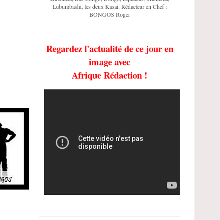
Lubumbashi, les deux Kasai. Rédacteur en Chef :
BONGOS Roger
Regardez l'actualité de ce jour en
image avec
Afrique Rédaction !