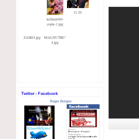
G 20
lechien040-
copie-1.jpg
ZAIKO.jpg
MALNUTRUTION-
4.jpg
Twitter - Facebook
Roger Bongos