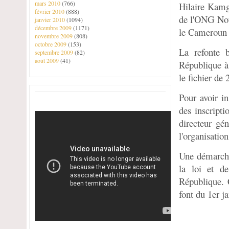
mars 2010
(766)
Hilaire Kamg
février 2010
(888)
de l'ONG Nou
janvier 2010
(1094)
décembre 2009
(1171)
le Cameroun n
novembre 2009
(808)
octobre 2009
(153)
La refonte b
septembre 2009
(82)
août 2009
(41)
République à 
le fichier de 
Pour avoir in
des inscripti
directeur gé
l'organisatio
Une démarche 
la loi et d
République. C
font du 1er j