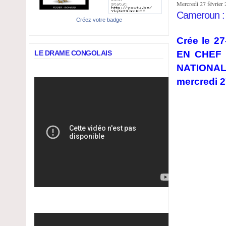
Mercredi 27 février
Cameroun : L
Créez votre badge
Crée le 2
LE DRAME CONGOLAIS
EN CHEF
NATIONAL
mercredi 