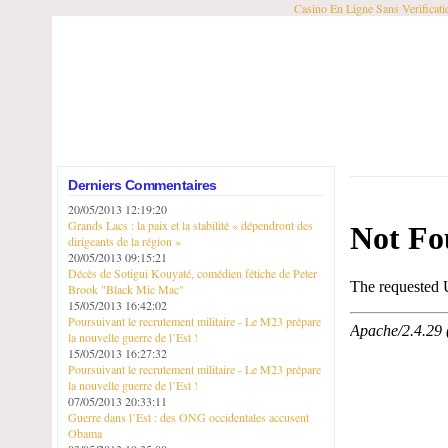
Casino En Ligne Sans Verificati
Derniers Commentaires
20/05/2013 12:19:20
Grands Lacs : la paix et la stabilité « dépendront des
dirigeants de la région »
20/05/2013 09:15:21
Décès de Sotigui Kouyaté, comédien fétiche de Peter
Brook "Black Mic Mac"
15/05/2013 16:42:02
Poursuivant le recrutement militaire - Le M23 prépare
la nouvelle guerre de l’Est !
15/05/2013 16:27:32
Poursuivant le recrutement militaire - Le M23 prépare
la nouvelle guerre de l’Est !
07/05/2013 20:33:11
Guerre dans l’Est : des ONG occidentales accusent
Obama