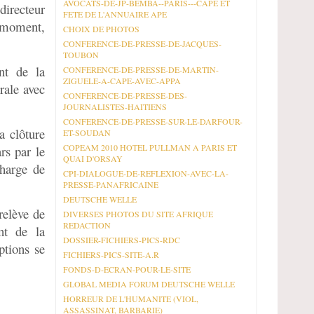
AVOCATS-DE-JP-BEMBA--PARIS---CAPE ET
directeur
FETE DE L'ANNUAIRE APE
e moment,
CHOIX DE PHOTOS
CONFERENCE-DE-PRESSE-DE-JACQUES-
TOUBON
ent de la
CONFERENCE-DE-PRESSE-DE-MARTIN-
ZIGUELE-A-CAPE-AVEC-APPA
rale avec
CONFERENCE-DE-PRESSE-DES-
JOURNALISTES-HAITIENS
CONFERENCE-DE-PRESSE-SUR-LE-DARFOUR-
a clôture
ET-SOUDAN
COPEAM 2010 HOTEL PULLMAN A PARIS ET
rs par le
QUAI D'ORSAY
harge de
CPI-DIALOGUE-DE-REFLEXION-AVEC-LA-
PRESSE-PANAFRICAINE
DEUTSCHE WELLE
relève de
DIVERSES PHOTOS DU SITE AFRIQUE
REDACTION
nt de la
DOSSIER-FICHIERS-PICS-RDC
ptions se
FICHIERS-PICS-SITE-A.R
FONDS-D-ECRAN-POUR-LE-SITE
GLOBAL MEDIA FORUM DEUTSCHE WELLE
HORREUR DE L'HUMANITE (VIOL,
ASSASSINAT, BARBARIE)