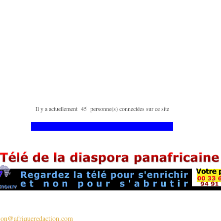
Il y a actuellement 45 personne(s) connectées sur ce site
tion@afriqueredaction.com