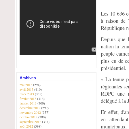
Les 10 636 c
à raison de 
République n
Depuis que 
nation la ten
peuple camero
plus eu de c
présidentiel.
Archives
« La tenue pr
mai 2013
(294)
régionales se
avril 2013
(410)
RDPC une ma
mars 2013
(355)
février 2013
(316)
délégué à la 
janvier 2013
(300)
décembre 2012
(299)
En effet, d'ap
novembre 2012
(357)
octobre 2012
(380)
en attendan
septembre 2012
(334)
municipaux. 
août 2012
(398)