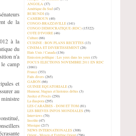
ANGOLA
(37)
Amérique du Sud
(47)
sénateurs
BURUNDI
(1)
CAMEROUN
(40)
ent de la
CONGO-BRAZZAVILLE
(141)
CONGO DEMOCRATIQUE (RDC)
(15322)
COTE D'IVOIRE
(46)
Culture
(66)
012 à la
CUISINE : BON PLANS RECETTES
(13)
atique du
CINEMA ET DIVERTISSEMENT
(28)
Etats Unis / Canada
(136)
ition n'a
Emission politique : Les yeux dans les yeux
(15)
FOCUS ELECTIONS NOVEMBRE 2011 EN RDC
r le camp
(1661)
France
(353)
Faits divers
(265)
GABON
(66)
ipales et
GUINEE EQUATORIALE
(3)
ssurer au
Humour, blagues et histoires drôles
(3)
Jusitce et Procès
(250)
ministre
La diaspora
(295)
LES CARAÏBES - DOM ET TOM
(81)
LES BREVES INFOS MONDIALES
(59)
Interviews
(70)
constitué,
Insolite
(47)
seillers
Musique
(217)
NEWS INTERNATIONALES
(308)
écrasante
Orient - Moyen et Extrême Orient
(296)