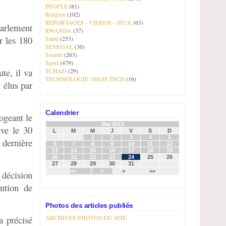
PEOPLE
(81)
Religion
(102)
REPORTAGES - VIDEOS - JEUX
(63)
Parlement
RWANDA
(37)
r les 180
Santé
(253)
SENEGAL
(30)
Société
(263)
Sport
(479)
te, il va
TCHAD
(29)
TECHNOLOGIE -HIGH TECH
(16)
 élus par
Calendrier
ogeant le
Mai 2013
ève le 30
L
M
M
J
V
S
D
1
2
3
4
5
 dernière
6
7
8
9
10
11
12
13
14
15
16
17
18
19
20
21
22
23
24
25
26
27
28
29
30
31
<<
<
>
>>
 décision
ention de
Photos des articles publiés
a précisé
ARCHIVES PHOTOS DU SITE