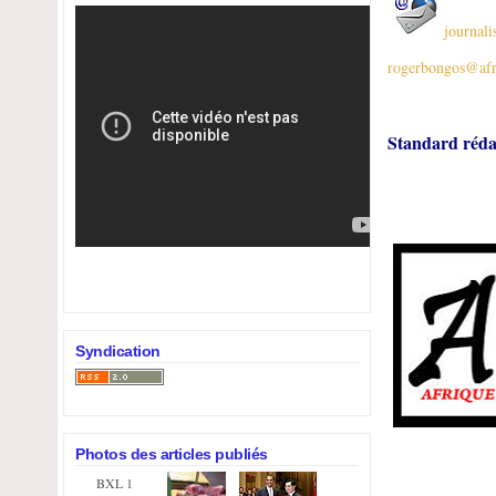
journali
rogerbongos@afr
Standard réda
Syndication
Photos des articles publiés
BXL 1