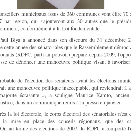
onseillers municipaux issus de 360 communes vont élire 70 
7 par région, qui s'ajouteront aux 30 autres que le présid
ommera, conformément à la Loi fondamentale.
Paul Biya a annoncé dans son discours du 31 décembre 2
ue cette année des sénatoriales que le Rassemblement démocr
unais (RDPC, parti au pouvoir) prépare depuis 2009, l'oppos
esse de dénoncer une manoeuvre politique visant à favorise
obable de l'élection des sénateurs avant les élections munic
rait une manoeuvre politique inacceptable, qui reviendrait à a
jorité écrasante », a souligné Maurice Kamto, ancien 
Justice, dans un communiqué remis à la presse en janvier.
rès la loi électorale, le corps électoral des sénatoriales n'est 
t la mise en place des conseils régionaux, que des con
Or, au terme des élections de 2007, le RDPC a remporté l'