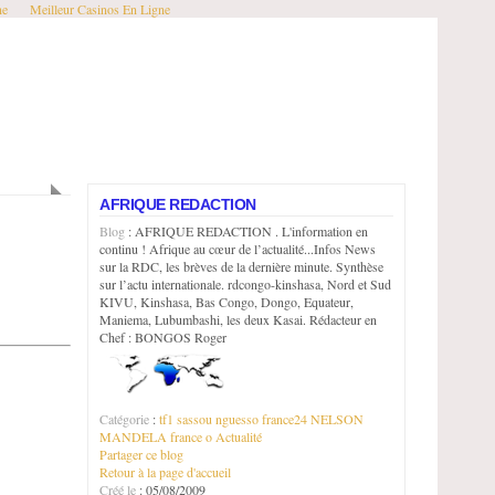
ne
Meilleur Casinos En Ligne
AFRIQUE REDACTION
Blog
: AFRIQUE REDACTION . L'information en
continu ! Afrique au cœur de l’actualité...Infos News
sur la RDC, les brèves de la dernière minute. Synthèse
sur l’actu internationale. rdcongo-kinshasa, Nord et Sud
KIVU, Kinshasa, Bas Congo, Dongo, Equateur,
Maniema, Lubumbashi, les deux Kasai. Rédacteur en
Chef : BONGOS Roger
Catégorie
:
tf1
sassou nguesso
france24
NELSON
MANDELA
france o
Actualité
Partager ce blog
Retour à la page d'accueil
Créé le
: 05/08/2009