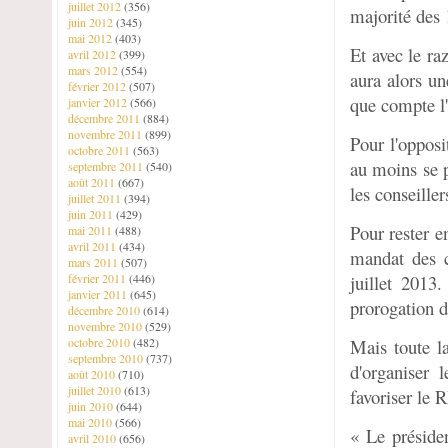
juillet 2012
(356)
majorité des 
juin 2012
(345)
mai 2012
(403)
Et avec le ra
avril 2012
(399)
mars 2012
(554)
aura alors un
février 2012
(507)
que compte l
janvier 2012
(566)
décembre 2011
(884)
novembre 2011
(899)
Pour l'opposi
octobre 2011
(563)
au moins se p
septembre 2011
(540)
août 2011
(667)
les conseille
juillet 2011
(394)
juin 2011
(429)
Pour rester e
mai 2011
(488)
avril 2011
(434)
mandat des c
mars 2011
(507)
février 2011
(446)
juillet 2013
janvier 2011
(645)
prorogation 
décembre 2010
(614)
novembre 2010
(529)
octobre 2010
(482)
Mais toute la
septembre 2010
(737)
d'organiser l
août 2010
(710)
juillet 2010
(613)
favoriser le
juin 2010
(644)
mai 2010
(566)
« Le préside
avril 2010
(656)