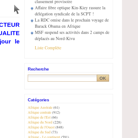
classement provisoire
Affaire fibre optique Kin-Kiey rassure la
délégation syndicale de la SCPT !
La RDC omise dans le prochain voyage de
CTEUR
Barack Obama en Afrique
MSF suspend ses activités dans 2 camps de
UALITE
déplacés au Nord-Kivu
our le
Liste Complète
Recherche
Catégories
Afrique Australe
(61)
Afrique centrale
(912)
Afrique de l'Est
(66)
Afrique du Nord
(228)
Afrique de l'Ouest
(848)
Afrique du Sud
(73)
Afrique - Le continent
(591)