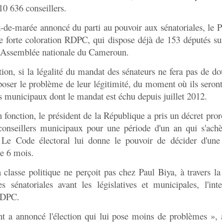
10 636 conseillers.
z-de-marée annoncé du parti au pouvoir aux sénatoriales, le 
e forte coloration RDPC, qui dispose déjà de 153 députés su
'Assemblée nationale du Cameroun.
tion, si la légalité du mandat des sénateurs ne fera pas de dou
oser le problème de leur légitimité, du moment où ils seront
rs municipaux dont le mandat est échu depuis juillet 2012.
n fonction, le président de la République a pris un décret pror
onseillers municipaux pour une période d'un an qui s'ach
. Le Code électoral lui donne le pouvoir de décider d'une
de 6 mois.
 classe politique ne perçoit pas chez Paul Biya, à travers la
es sénatoriales avant les législatives et municipales, l'int
 RDPC.
nt a annoncé l'élection qui lui pose moins de problèmes », 