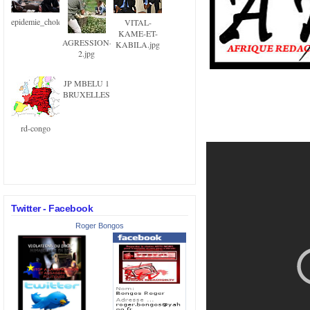
epidemie_cholera.png
VITAL-
KAME-ET-
AGRESSION-
KABILA.jpg
2.jpg
JP MBELU 1
BRUXELLES
rd-congo
Twitter - Facebook
Roger Bongos