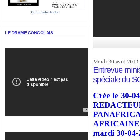
Créez votre badge
LE DRAME CONGOLAIS
Mardi 30 avril 2013
Entrevue minis
spéciale du S
Crée le 30-
REDACTEU
PANAFRIC
AFRICAINE 
mardi 30-04