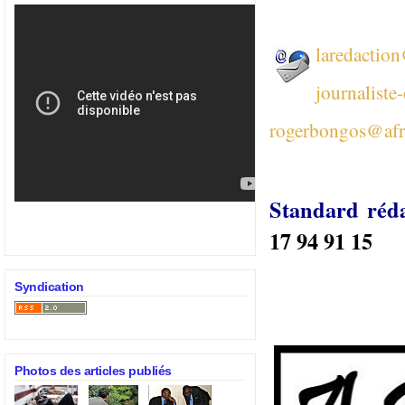
laredactio
journaliste
rogerbongos@afr
Standard réd
17 94 91 15
Syndication
Photos des articles publiés