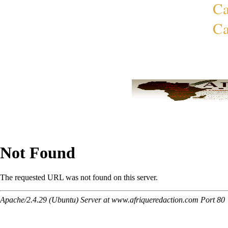
Ca
Ca