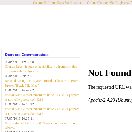
Casino En Ligne Sans Verification
Online Casinos Not Registered
Derniers Commentaires
20/05/2013 12:19:20
Grands Lacs : la paix et la stabilité « dépendront des
dirigeants de la région »
20/05/2013 09:15:21
Décès de Sotigui Kouyaté, comédien fétiche de Peter
Brook "Black Mic Mac"
15/05/2013 16:42:02
Poursuivant le recrutement militaire - Le M23 prépare
la nouvelle guerre de l’Est !
15/05/2013 16:27:32
Poursuivant le recrutement militaire - Le M23 prépare
la nouvelle guerre de l’Est !
07/05/2013 20:33:11
Guerre dans l’Est : des ONG occidentales accusent
Obama