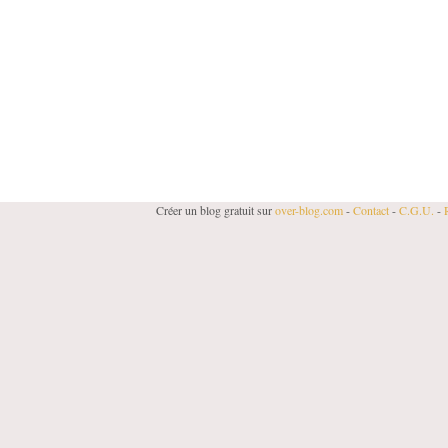
Créer un blog gratuit sur
over-blog.com
-
Contact
-
C.G.U.
-