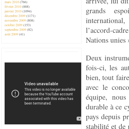
arrivée, lui di
mars 2010
(766)
février 2010
(888)
grands espo
janvier 2010
(1094)
décembre 2009
(1171)
international
novembre 2009
(808)
octobre 2009
(153)
l’accord-cadre
septembre 2009
(82)
août 2009
(41)
Nations unies 
Deux instrumen
fois-ci, les a
bien, tout fair
avec le conco
équipe, nous 
durable à ce cy
pays depuis pr
stabilité et de