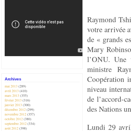
Raymond Tshib
votre arrivée 
de « grands es
Mary Robinson
l’ONU. Une v
ministre Ray
Coopération i
Archives
mai 2013
(289)
niveau interna
avril 2013
(410)
mars 2013
(355)
de l’accord-c
février 2013
(316)
janvier 2013
(300)
des Nations u
décembre 2012
(299)
novembre 2012
(357)
octobre 2012
(380)
septembre 2012
(334)
Lundi 29 avril
août 2012
(398)