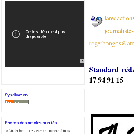
laredactio
journaliste
rogerbongos@afr
Standard réd
17 94 91 15
Syndication
Photos des articles publiés
eskinder ban
DSCN9577
mineur chinois