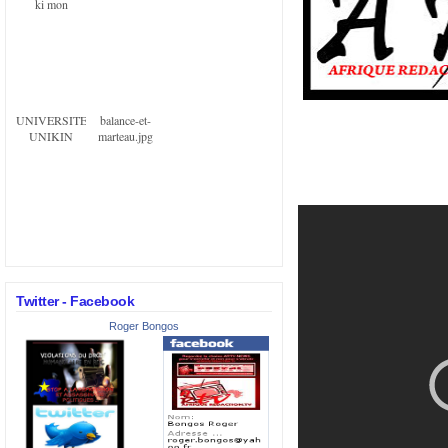
ki mon
UNIVERSITE
balance-et-
UNIKIN
marteau.jpg
Twitter - Facebook
Roger Bongos