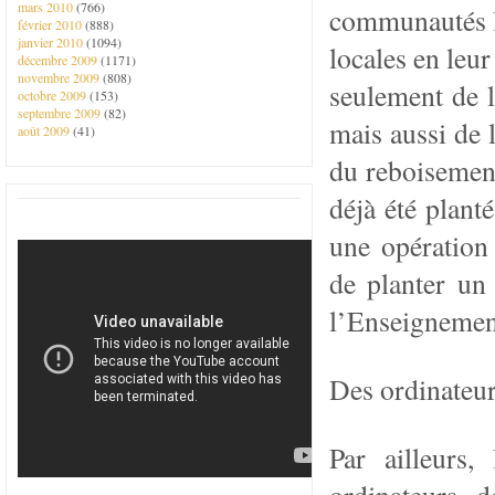
mars 2010
(766)
communautés lo
février 2010
(888)
janvier 2010
(1094)
locales en leu
décembre 2009
(1171)
novembre 2009
(808)
seulement de l
octobre 2009
(153)
septembre 2009
(82)
mais aussi de 
août 2009
(41)
du reboisement
déjà été plant
une opération
de planter un 
l’Enseignement
Des ordinateur
Par ailleurs