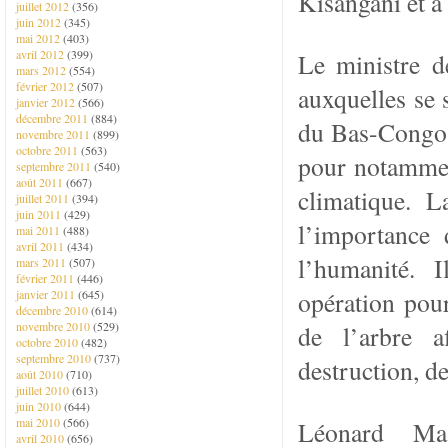
Kisangani et à
juillet 2012
(356)
juin 2012
(345)
mai 2012
(403)
avril 2012
(399)
Le ministre d
mars 2012
(554)
février 2012
(507)
auxquelles se s
janvier 2012
(566)
décembre 2011
(884)
du Bas-Congo, 
novembre 2011
(899)
octobre 2011
(563)
pour notamment
septembre 2011
(540)
août 2011
(667)
climatique. L
juillet 2011
(394)
juin 2011
(429)
l’importance
mai 2011
(488)
avril 2011
(434)
l’humanité. I
mars 2011
(507)
février 2011
(446)
opération pour
janvier 2011
(645)
décembre 2010
(614)
novembre 2010
(529)
de l’arbre a
octobre 2010
(482)
septembre 2010
(737)
destruction, de
août 2010
(710)
juillet 2010
(613)
juin 2010
(644)
mai 2010
(566)
Léonard Mas
avril 2010
(656)