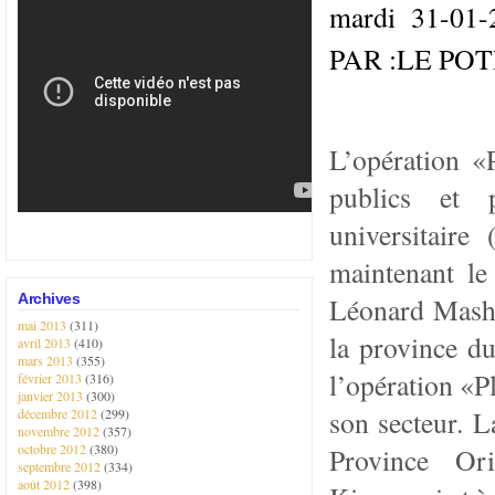
mardi 31-0
PAR :LE PO
L’opération «P
publics et 
universitaire
maintenant le
Archives
Léonard Masha
mai 2013
(311)
la province d
avril 2013
(410)
mars 2013
(355)
l’opération «P
février 2013
(316)
janvier 2013
(300)
son secteur. L
décembre 2012
(299)
novembre 2012
(357)
octobre 2012
(380)
Province Or
septembre 2012
(334)
août 2012
(398)