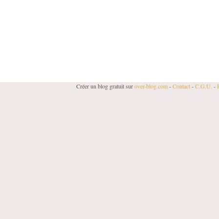
Créer un blog gratuit sur
over-blog.com
-
Contact
-
C.G.U.
-