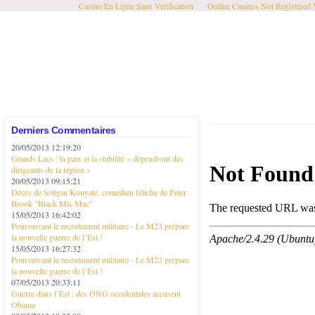
Casino En Ligne Sans Verification
Online Casinos Not Registered
Derniers Commentaires
20/05/2013 12:19:20
Grands Lacs : la paix et la stabilité « dépendront des
dirigeants de la région »
20/05/2013 09:15:21
Décès de Sotigui Kouyaté, comédien fétiche de Peter
Brook "Black Mic Mac"
15/05/2013 16:42:02
Poursuivant le recrutement militaire - Le M23 prépare
la nouvelle guerre de l’Est !
15/05/2013 16:27:32
Poursuivant le recrutement militaire - Le M23 prépare
la nouvelle guerre de l’Est !
07/05/2013 20:33:11
Guerre dans l’Est : des ONG occidentales accusent
Obama