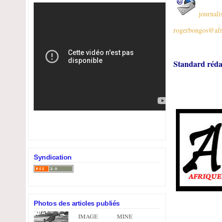
journali
rogerbongos@afr
Standard réda
Syndication
Photos des articles publiés
IMAGE
MINE