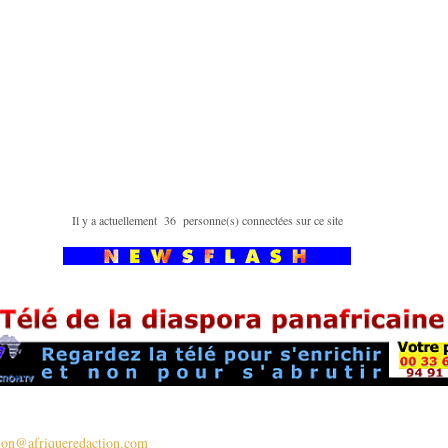
Il y a actuellement 36 personne(s) connectées sur ce site
tion@afriqueredaction.com