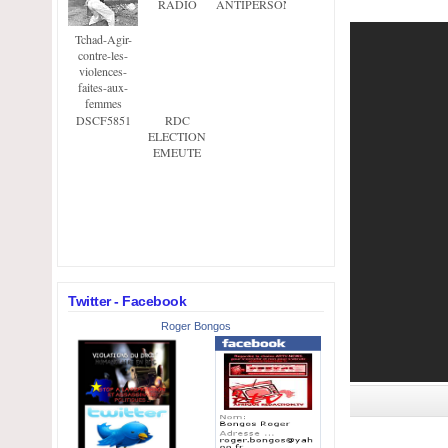
RADIO
ANTIPERSONNEL
Tchad-Agir-
contre-les-
violences-
faites-aux-
femmes
articleLi
DSCF5851
RDC
ELECTION
EMEUTE
Twitter - Facebook
Roger Bongos