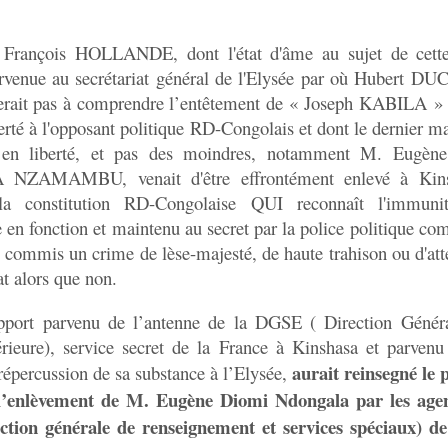
 François HOLLANDE, dont l'état d'âme au sujet de cette
arvenue au secrétariat général de l'Elysée par où Hubert DU
iverait pas à comprendre l’entêtement de « Joseph KABILA »
berté à l'opposant politique RD-Congolais et dont le dernier ma
e en liberté, et pas des moindres, notamment M. Eugè
ZAMAMBU, venait d'être effrontément enlevé à Kins
a constitution RD-Congolaise QUI reconnaît l'immun
 en fonction et maintenu au secret par la police politique co
t commis un crime de lèse-majesté, de haute trahison ou d'atte
at alors que non.
pport parvenu de l’antenne de la DGSE ( Direction Généra
érieure), service secret de la France à Kinshasa et parven
aurait reinsegné le 
répercussion de sa substance à l’Elysée,
 l’enlèvement de M. Eugène Diomi Ndongala par les agen
tion générale de renseignement et services spéciaux) d