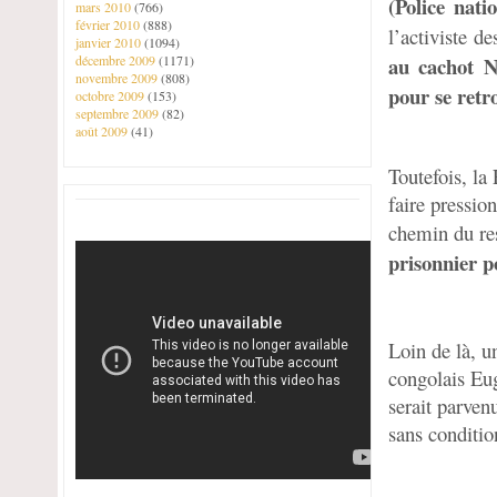
(Police nati
mars 2010
(766)
février 2010
(888)
l’activiste 
janvier 2010
(1094)
décembre 2009
(1171)
au cachot N
novembre 2009
(808)
pour se retr
octobre 2009
(153)
septembre 2009
(82)
août 2009
(41)
Toutefois, la
faire pressio
chemin du res
prisonnier p
Loin de là, u
congolais Eu
serait parvenu
sans conditio