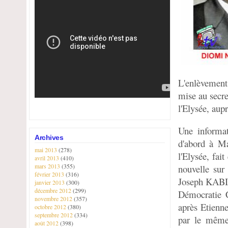
L'enlèvemen
mise au secr
l'Elysée, au
Une informa
Archives
d'abord à Ma
mai 2013
(278)
l'Elysée, fa
avril 2013
(410)
mars 2013
(355)
nouvelle sur 
février 2013
(316)
Joseph KABI
janvier 2013
(300)
décembre 2012
(299)
Démocratie C
novembre 2012
(357)
après Etienn
octobre 2012
(380)
septembre 2012
(334)
par le même 
août 2012
(398)