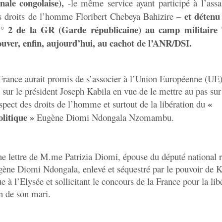
onale congolaise),
-le même service ayant participé à l’assa
et détenu
des droits de l’homme Floribert Chebeya Bahizire –
° 2 de la GR (Garde républicaine) au camp militaire 
ouver, enfin, aujourd’hui, au cachot de l’ANR/DSI.
 France aurait promis de s’associer à l’Union Européenne (UE
n sur le président Joseph Kabila en vue de le mettre au pas sur
«
pect des droits de l’homme et surtout de la libération du
olitique »
Eugène Diomi Ndongala Nzomambu.
ne lettre de M.me Patrizia Diomi, épouse du député national 
gène Diomi Ndongala, enlevé et séquestré par le pouvoir de K
e à l’Elysée et sollicitant le concours de la France pour la lib
n de son mari.