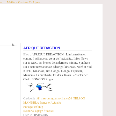
ne
Meilleur Casinos En Ligne
AFRIQUE REDACTION
Blog
: AFRIQUE REDACTION . L'information en
continu ! Afrique au cœur de l’actualité...Infos News
sur la RDC, les brèves de la dernière minute. Synthèse
sur l’actu internationale. rdcongo-kinshasa, Nord et Sud
KIVU, Kinshasa, Bas Congo, Dongo, Equateur,
Maniema, Lubumbashi, les deux Kasai. Rédacteur en
Chef : BONGOS Roger
Catégorie
:
tf1
sassou nguesso
france24
NELSON
MANDELA
france o
Actualité
Partager ce blog
Retour à la page d'accueil
Créé le
: 05/08/2009