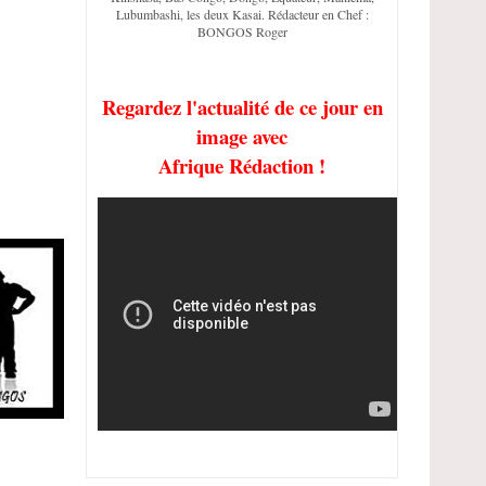
Lubumbashi, les deux Kasai. Rédacteur en Chef :
BONGOS Roger
Regardez l'actualité de ce jour en
image avec
Afrique Rédaction !