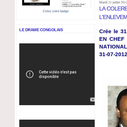
Mardi 31 juillet 201
LA COLER
Créez votre badge
L'ENLEVE
LE DRAME CONGOLAIS
Crée le 3
EN CHEF
NATIONALE
31-07-201