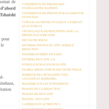
ssinat de
CONFERENCE-DE-PRESSE-DES-
 d’abord
JOURNALISTES-HAITIENS
CONFERENCE-DE-PRESSE-SUR-LE-DARFOUR-
Tshatshi
ET-SOUDAN
COPEAM 2010 HOTEL PULLMAN A PARIS ET
QUAI D'ORSAY
CPI-DIALOGUE-DE-REFLEXION-AVEC-LA-
PRESSE-PANAFRICAINE
) pour
DEUTSCHE WELLE
 le
DIVERSES PHOTOS DU SITE AFRIQUE
REDACTION
DOSSIER-FICHIERS-PICS-RDC
FICHIERS-PICS-SITE-A.R
FONDS-D-ECRAN-POUR-LE-SITE
GLOBAL MEDIA FORUM DEUTSCHE WELLE
HORREUR DE L'HUMANITE (VIOL,
rd-
ASSASSINAT, BARBARIE)
inshasa,
IMAGERIE SUR LES EVENEMENTS
ération
IMAGES-DE-LA-REDACTION
IMAGES-DE-MON-SITE
IMAGES---PICS-SITE
L'AFRIQUE ET AUTRES PICS