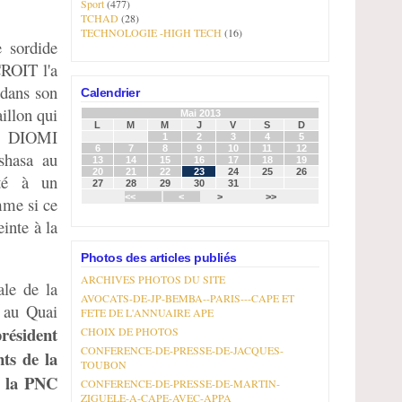
Sport
(477)
TCHAD
(28)
TECHNOLOGIE -HIGH TECH
(16)
 sordide
CROIT l'a
 dans son
Calendrier
illon qui
Mai 2013
L
M
M
J
V
S
D
ne DIOMI
1
2
3
4
5
6
7
8
9
10
11
12
hasa au
13
14
15
16
17
18
19
20
21
22
23
24
25
26
ité à un
27
28
29
30
31
<<
<
>
>>
mme si ce
inte à la
Photos des articles publiés
ARCHIVES PHOTOS DU SITE
le de la
AVOCATS-DE-JP-BEMBA--PARIS---CAPE ET
u au Quai
FETE DE L'ANNUAIRE APE
président
CHOIX DE PHOTOS
CONFERENCE-DE-PRESSE-DE-JACQUES-
ts de la
TOUBON
e la PNC
CONFERENCE-DE-PRESSE-DE-MARTIN-
ZIGUELE-A-CAPE-AVEC-APPA