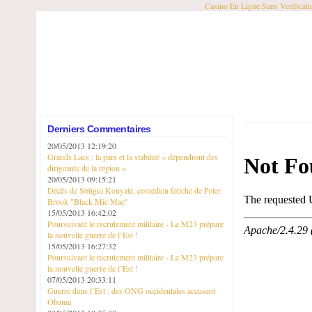
Casino En Ligne Sans Verificati
Derniers Commentaires
20/05/2013 12:19:20
Grands Lacs : la paix et la stabilité « dépendront des
dirigeants de la région »
20/05/2013 09:15:21
Décès de Sotigui Kouyaté, comédien fétiche de Peter
Brook "Black Mic Mac"
15/05/2013 16:42:02
Poursuivant le recrutement militaire - Le M23 prépare
la nouvelle guerre de l’Est !
15/05/2013 16:27:32
Poursuivant le recrutement militaire - Le M23 prépare
la nouvelle guerre de l’Est !
07/05/2013 20:33:11
Guerre dans l’Est : des ONG occidentales accusent
Obama