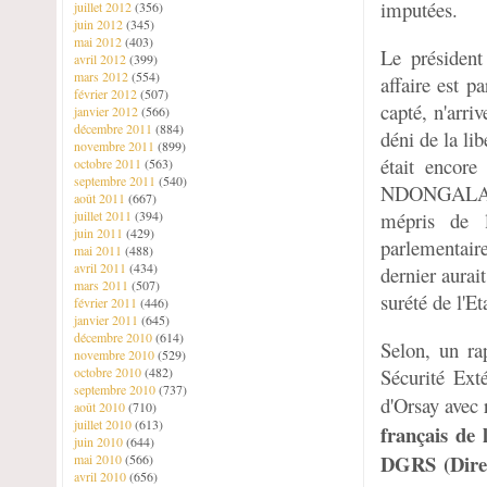
imputées.
juillet 2012
(356)
juin 2012
(345)
mai 2012
(403)
Le président
avril 2012
(399)
mars 2012
(554)
affaire est p
février 2012
(507)
capté, n'arr
janvier 2012
(566)
décembre 2011
(884)
déni de la li
novembre 2011
(899)
était encor
octobre 2011
(563)
septembre 2011
(540)
NDONGALA N
août 2011
(667)
juillet 2011
(394)
mépris de l
juin 2011
(429)
parlementaire
mai 2011
(488)
avril 2011
(434)
dernier aurai
mars 2011
(507)
surété de l'Et
février 2011
(446)
janvier 2011
(645)
décembre 2010
(614)
Selon, un ra
novembre 2010
(529)
octobre 2010
(482)
Sécurité Ext
septembre 2010
(737)
d'Orsay avec 
août 2010
(710)
juillet 2010
(613)
français de
juin 2010
(644)
DGRS (Direc
mai 2010
(566)
avril 2010
(656)