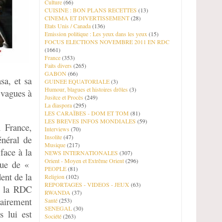
Culture
(66)
CUISINE : BON PLANS RECETTES
(13)
CINEMA ET DIVERTISSEMENT
(28)
Etats Unis / Canada
(136)
Emission politique : Les yeux dans les yeux
(15)
FOCUS ELECTIONS NOVEMBRE 2011 EN RDC
(1661)
France
(353)
Faits divers
(265)
GABON
(66)
a, et sa
GUINEE EQUATORIALE
(3)
Humour, blagues et histoires drôles
(3)
 vagues à
Jusitce et Procès
(249)
La diaspora
(295)
LES CARAÏBES - DOM ET TOM
(81)
LES BREVES INFOS MONDIALES
(59)
 France,
Interviews
(70)
Insolite
(47)
énéral de
Musique
(217)
face à la
NEWS INTERNATIONALES
(307)
Orient - Moyen et Extrême Orient
(296)
ique de «
PEOPLE
(81)
nt de la
Religion
(102)
REPORTAGES - VIDEOS - JEUX
(63)
e la RDC
RWANDA
(37)
rairement
Santé
(253)
SENEGAL
(30)
s lui est
Société
(263)