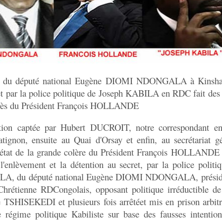
t du député national Eugène DIOMI NDONGALA à Kinshas
et par la police politique de Joseph KABILA en RDC fait des
près du Président François HOLLANDE
tion captée par Hubert DUCROIT, notre correspondant en
tignon, ensuite au Quai d'Orsay et enfin, au secrétariat g
it état de la grande colère du Président François HOLLANDE 
l'enlèvement et la détention au secret, par la police polit
LA, du député national Eugène DIOMI NDONGALA, préside
hrétienne RDCongolais, opposant politique irréductible d
e TSHISEKEDI et plusieurs fois arrêtéet mis en prison arbit
régime politique Kabiliste sur base des fausses intention