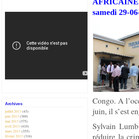
AFRICAINE 
samedi 29-0
Congo. A l’occ
Archives
juin, il s’est e
juillet 2013
(43)
juin 2013
(369)
mai 2013
(375)
Sylvain Lumbu
avril 2013
(410)
mars 2013
(355)
réduire la cri
février 2013
(316)