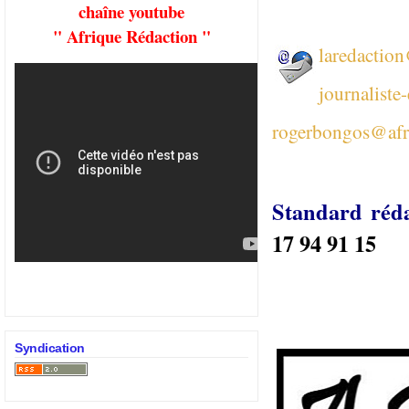
chaîne youtube
" Afrique Rédaction "
laredactio
journaliste
rogerbongos@afr
Standard réd
17 94 91 15
Syndication