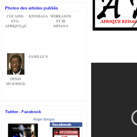
Photos des articles publiés
COCAINE-
KINSHASA
WERRASON
ET-L-
ET JB
AFRIQUE.gif
MPIANA
FAMILLE N
DENIS
MUKWEGE
Twitter - Facebook
Roger Bongos