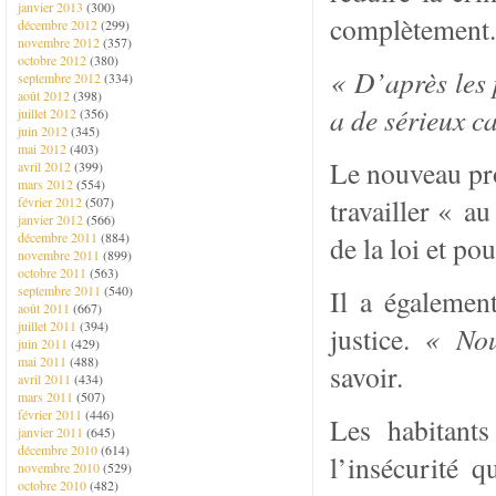
janvier 2013
(300)
complètement.
décembre 2012
(299)
novembre 2012
(357)
octobre 2012
(380)
« D’après les p
septembre 2012
(334)
août 2012
(398)
a de sérieux c
juillet 2012
(356)
juin 2012
(345)
mai 2012
(403)
Le nouveau pro
avril 2012
(399)
mars 2012
(554)
travailler « au
février 2012
(507)
janvier 2012
(566)
décembre 2011
(884)
de la loi et pou
novembre 2011
(899)
octobre 2011
(563)
septembre 2011
(540)
Il a également
août 2011
(667)
juillet 2011
(394)
justice.
« Nou
juin 2011
(429)
mai 2011
(488)
savoir.
avril 2011
(434)
mars 2011
(507)
février 2011
(446)
Les habitants
janvier 2011
(645)
décembre 2010
(614)
l’insécurité q
novembre 2010
(529)
octobre 2010
(482)