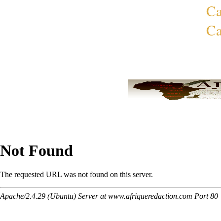
Ca
Ca