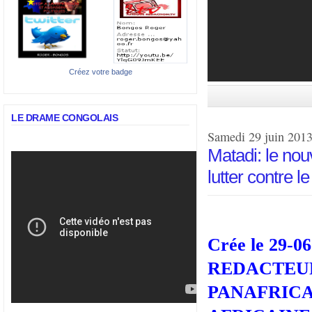
Créez votre badge
LE DRAME CONGOLAIS
Samedi 29 juin 201
Matadi: le nou
lutter contre l
Crée le
29-0
REDACTEU
PANAFRIC