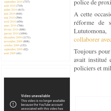
police de proxi
septembre 2010
(737)
août 2010
(710)
juillet 2010
(613)
A cette occasi
juin 2010
(644)
mai 2010
(566)
réforme de s
avril 2010
(656)
mars 2010
(766)
Lututomona,
février 2010
(888)
janvier 2010
(1094)
collaborer avec
décembre 2009
(1171)
novembre 2009
(808)
octobre 2009
(153)
Toujours pour l
septembre 2009
(82)
août 2009
(41)
avait institué
policiers et mi