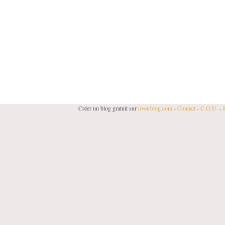
Créer un blog gratuit sur
over-blog.com
-
Contact
-
C.G.U.
-