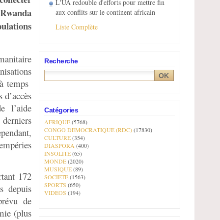
L'UA redouble d'efforts pour mettre fin
u Rwanda
aux conflits sur le continent africain
pulations
Liste Complète
manitaire
Recherche
isations
 à temps
s d’accès
e l’aide
Catégories
 derniers
AFRIQUE
(5768)
CONGO DEMOCRATIQUE (RDC)
(17830)
pendant,
CULTURE
(354)
tempéries
DIASPORA
(400)
INSOLITE
(65)
MONDE
(2020)
MUSIQUE
(89)
ant 172
SOCIETE
(1563)
SPORTS
(650)
s depuis
VIDEOS
(194)
prévu de
ie (plus