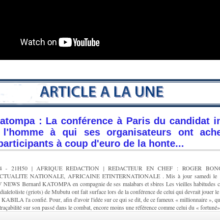
atompa : La conférence à Paris du candidat 
 l'homme à qui ses organisateurs ont ache
articipants à coup d'euro de la honte...
2014 - 21H50 | AFRIQUE REDACTION | REDACTEUR EN CHEF : ROGER BON
TUALITE NATIONALE, AFRICAINE ETINTERNATIONALE . Mis à jour samedi le 1
EWS Bernard KATOMPA en compagnie de ses malabars et sbires Les vieilles habitudes co
dialeloliste (griots) de Mubutu ont fait surface lors de la conférence de celui qui devrait jouer le
KABILA l'a confié. Pour, afin d'avoir l'idée sur ce qui se dit, de ce fameux « millionnaire », qui
e traçabilité sur son passé dans le combat, encore moins une référence comme celui du « fortuné