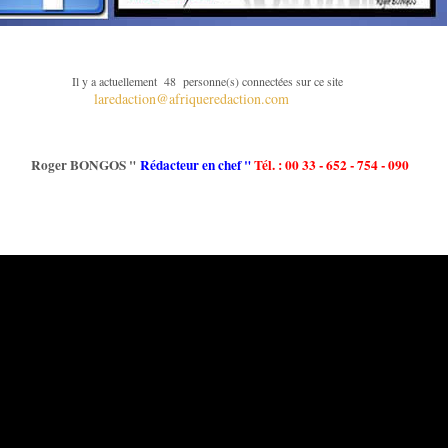
Il y a actuellement 48 personne(s) connectées sur ce site
laredaction@afriqueredaction.com
Roger BONGOS "
Rédacteur en chef "
Tél. : 00 33 - 652 - 754 - 090