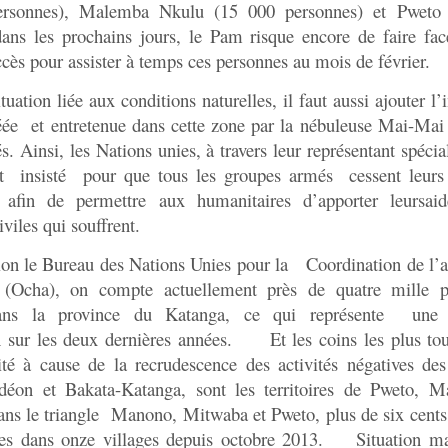
rsonnes), Malemba Nkulu (15 000 personnes) et Pweto
dans les
prochains jours, le Pam risque encore de faire fac
accès pour assister à temps ces personnes au mois de février.
tuation liée aux conditions naturelles, il faut aussi ajouter l’
éée et entretenue dans cette zone par la nébuleuse Mai-Mai 
. Ainsi, les Nations unies, à travers leur représentant spécia
insisté pour que tous les groupes armés cessent leurs a
 afin de permettre aux humanitaires d’apporter leurs
viles qui souffrent.
reau des Nations Unies pour la Coordination de l’as
 (Ocha), on compte actuellement près de quatre mille
p
ns la province du Katanga, ce qui représente une
 sur les deux dernières années. Et les coins les plus to
rité à cause de la recrudescence des activités négatives de
éon et Bakata-Katanga, sont les territoires de Pweto, M
s le triangle Manono, Mitwaba et Pweto, plus de six cent
ées dans onze villages depuis octobre 2013. Situation ma