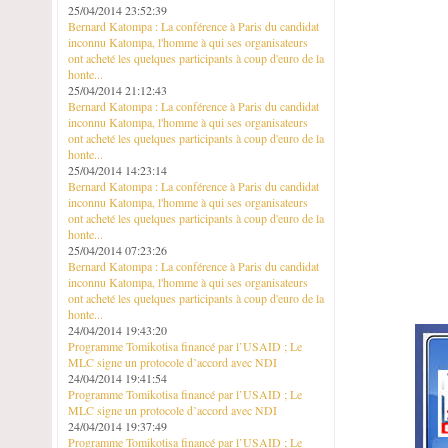
25/04/2014 23:52:39
Bernard Katompa : La conférence à Paris du candidat
inconnu Katompa, l'homme à qui ses organisateurs
ont acheté les quelques participants à coup d'euro de la
honte...
25/04/2014 21:12:43
Bernard Katompa : La conférence à Paris du candidat
inconnu Katompa, l'homme à qui ses organisateurs
ont acheté les quelques participants à coup d'euro de la
honte...
25/04/2014 14:23:14
Bernard Katompa : La conférence à Paris du candidat
inconnu Katompa, l'homme à qui ses organisateurs
ont acheté les quelques participants à coup d'euro de la
honte...
25/04/2014 07:23:26
Bernard Katompa : La conférence à Paris du candidat
inconnu Katompa, l'homme à qui ses organisateurs
ont acheté les quelques participants à coup d'euro de la
honte...
24/04/2014 19:43:20
Programme Tomikotisa financé par l’USAID ; Le
MLC signe un protocole d’accord avec NDI
24/04/2014 19:41:54
Programme Tomikotisa financé par l’USAID ; Le
MLC signe un protocole d’accord avec NDI
24/04/2014 19:37:49
Programme Tomikotisa financé par l’USAID ; Le