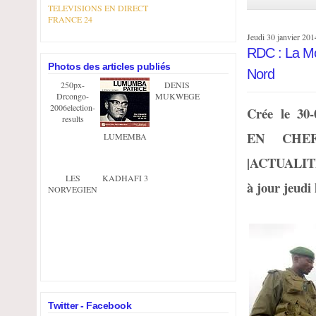
TELEVISIONS EN DIRECT
FRANCE 24
Jeudi 30 janvier 201
RDC : La Mo
Photos des articles publiés
Nord
250px-
DENIS
Drcongo-
MUKWEGE
2006election-
Crée le 3
results
EN
CHE
LUMEMBA
|
ACTUALIT
LES
KADHAFI 3
à jour jeudi
NORVEGIENS
Twitter - Facebook