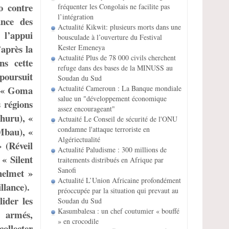
o contre
fréquenter les Congolais ne facilite pas
l’intégration
ance des
Actualité Kikwit: plusieurs morts dans une
 l’appui
bousculade à l’ouverture du Festival
après la
Kester Emeneya
Actualité Plus de 78 000 civils cherchent
ns cette
refuge dans des bases de la MINUSS au
oursuit
Soudan du Sud
t « Goma
Actualité Cameroun : La Banque mondiale
salue un "développement économique
 régions
assez encourageant"
huru), «
Actuaité Le Conseil de sécurité de l'ONU
condamne l'attaque terroriste en
Mbau), «
Algériectualité
 (Réveil
Actualité Paludisme : 300 millions de
 « Silent
traitements distribués en Afrique par
Sanofi
helmet »
Actualité L’Union Africaine profondément
illance).
préoccupée par la situation qui prevaut au
ider les
Soudan du Sud
Kasumbalesa : un chef coutumier « bouffé
s armés,
» en crocodile
collecter