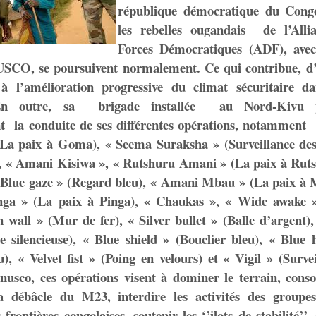
république démocratique du Cong
les rebelles ougandais de l’Alli
Forces Démocratiques (ADF), avec
CO, se poursuivent normalement. Ce qui contribue, d’
l’amélioration progressive du climat sécuritaire da
 En outre, sa brigade installée au Nord-Kivu p
 la conduite de ses différentes opérations, notammen
La paix à Goma), « Seema Suraksha » (Surveillance des
), « Amani Kisiwa », « Rutshuru Amani » (La paix à Ruts
« Blue gaze » (Regard bleu), « Amani Mbau » (La paix à 
ga » (La paix à Pinga), « Chaukas », « Wide awake »
on wall » (Mur de fer), « Silver bullet » (Balle d’argent),
 silencieuse), « Blue shield » (Bouclier bleu), « Blue 
), « Velvet fist » (Poing en velours) et « Vigil » (Surve
usco, ces opérations visent à dominer le terrain, consol
a débâcle du M23, interdire les activités des groupe
s frontières congolaises, soutenir les ‘’ilots de stabilité’’, 