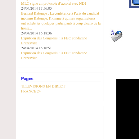
MLC signe un protocole d’accord avec NDI
24/04/2014 17:56:05
Bernard Katompa : La conférence à Paris du candidat
inconnu Katompa, l'homme à qui ses organisateurs
ont acheté les quelques participants à coup d'euro de la
honte...
24/04/2014 16:18:36
Expulsion des Congolais : la FBC condamne
Brazzaville
24/04/2014 16:10:51
Expulsion des Congolais : la FBC condamne
Brazzaville
Pages
TELEVISIONS EN DIRECT
FRANCE 24