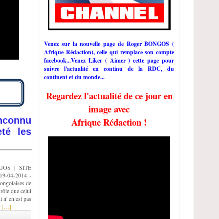
Venez sur la nouvelle page de Roger BONGOS (
Afrique Rédaction), celle qui remplace son compte
facebook...Venez Liker ( Aimer ) cette page pour
suivre l'actualité en continu de la RDC, du
continent et du monde...
Regardez l'actualité de ce jour en
image avec
inconnu
Afrique Rédaction !
té les
GOS | SITE
9-04-2014 -
ngolaises de
 rôle que celui
 n' en est pas
»
[…]