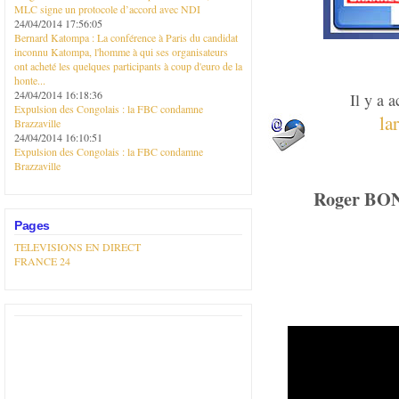
MLC signe un protocole d’accord avec NDI
24/04/2014 17:56:05
Bernard Katompa : La conférence à Paris du candidat
inconnu Katompa, l'homme à qui ses organisateurs
ont acheté les quelques participants à coup d'euro de la
honte...
24/04/2014 16:18:36
Il y a 
Expulsion des Congolais : la FBC condamne
la
Brazzaville
24/04/2014 16:10:51
Expulsion des Congolais : la FBC condamne
Brazzaville
Roger BON
Pages
TELEVISIONS EN DIRECT
FRANCE 24