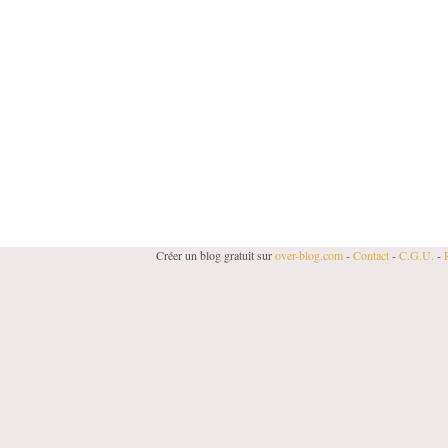
Créer un blog gratuit sur
over-blog.com
-
Contact
-
C.G.U.
-