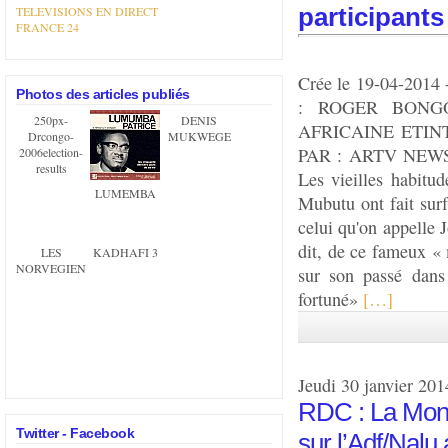
participants
TELEVISIONS EN DIRECT
FRANCE 24
Crée le 19-04-20
Photos des articles publiés
: ROGER BONGO
250px-
DENIS
AFRICAINE ETINTE
Drcongo-
MUKWEGE
PAR : ARTV NEWS B
2006election-
results
Les vieilles habitud
LUMEMBA
Mubutu ont fait surf
celui qu'on appelle 
dit, de ce fameux « m
LES
KADHAFI 3
NORVEGIENS
sur son passé dan
fortuné»
[…]
Jeudi 30 janvier 201
RDC : La Monu
Twitter - Facebook
sur l’Adf/Nalu