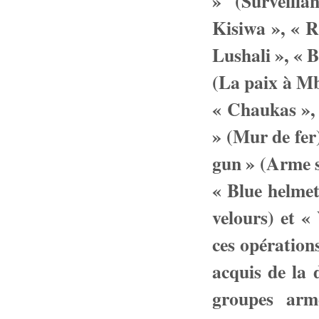
» (Surveilla
Kisiwa », « 
Lushali », « 
(La paix à Mb
« Chaukas », 
» (Mur de fer)
gun » (Arme si
« Blue helmet
velours) et «
ces opérations
acquis de la 
groupes armés