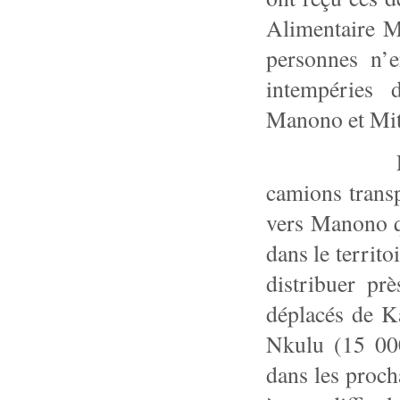
Alimentaire 
personnes n’e
intempéries 
Manono et Mi
La Monusc
camions trans
vers Manono q
dans le territ
distribuer p
déplacés de K
Nkulu (15 000
dans les
procha