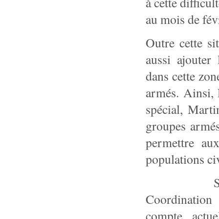
à cette difficu
au mois de févr
Outre cette sit
aussi ajouter
dans cette zon
armés. Ainsi, 
spécial, Mart
groupes armés 
permettre au
populations civ
Selon le B
Coordination
compte actu