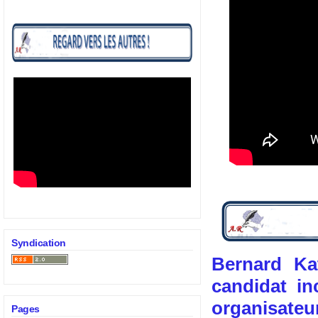
Syndication
Bernard Ka
candidat i
organisat
Pages