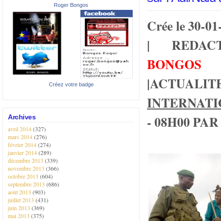
Roger Bongos
Crée le 30-
| REDA
BONGOS
|
ACTUALIT
Créez votre badge
INTERNAT
- 08H00 PAR 
Archives
avril 2014
(327)
mars 2014
(276)
février 2014
(274)
janvier 2014
(289)
décembre 2013
(339)
novembre 2013
(366)
octobre 2013
(604)
septembre 2013
(686)
août 2013
(903)
juillet 2013
(431)
juin 2013
(369)
mai 2013
(375)