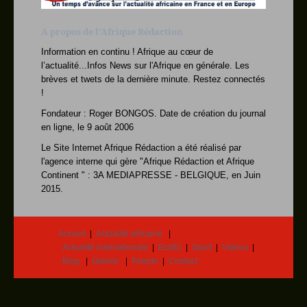
télévision locale WRCB (affil
Dongo : Ne faites pa
5 ans après les
A propos de l'Afrique Rédaction
événements tragiques survenu
Le régime de Kabila
Information en continu ! Afrique au cœur de
Bureau Co
l’actualité...Infos News sur l'Afrique en générale. Les
Congo : Plus de 22.0
Plus de 22’000 chrétiens
brèves et twets de la dernière minute. Restez connectés
de différentes Egli
!
RDC-Matete : la loi
Les policiers du district de
Fondateur : Roger BONGOS. Date de création du journal
Mont Amba et le
en ligne, le 9 août 2006
RDC : Les 91 % de l&
Mlle Tayaye Iley Julia,
Le Site Internet Afrique Rédaction a été réalisé par
du lycée Kabambare, 91 %,
l'agence interne qui gère "Afrique Rédaction et Afrique
Niger : 4 nouvelles
©
Continent " : 3A MEDIAPRESSE - BELGIQUE, en Juin
Autre presse
2015.
Bénin : La 3e éditio
COTONOU, -- La 3e
édition du salon int
CPI : Un nouveau jug
Le Président de l'AEP
Accueil
Actualité africaine
S.E. M. Sidiki Kaba et le no
Actualité internationale
Ecofin
Sport
Vidéos
Prendre un avion en
Un aéronef de marque
Blog
Galerie
People
Contact
Fokker 50 de la Com
Image du jour…
Et aujourd'hui cette girouette
élevé dan