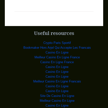
USA-CUBA : C’e
Le 17 décembre, les
présidents américain et cuba
Elections USA : Les
Donald Trump. PHOTO
JIM YOUNG, REUTERS C'
BURUNDI: NÉGOCIATION
Des militaires
escortent le convoi présidentie
Useful resources
NIGER: 16 PERSONNES
Des personnes
fuient les violences de Boko Har
Crypto Paris Sportif
GAMBIE: LE PRÉSIDENT
Le président
Bookmaker Hors Arjel Qui Accepte Les Francais
gambien Yahya Jammeh à l'ONU à
Casino En Ligne
ALGÉRIE: 11 MILITAIR
L'embuscade, au soir
Meilleur Casino En Ligne France
de l'Aïd el-Fitr, la fê
Casino En Ligne France
L’EX-PRÉSIDENT
L'ancien dictateur tchadien
Casino En Ligne
Hissène Habré qu
Casino En Ligne
RDC : Ségolène Royal
Le vice-président de
Casino En Ligne
la Commission europée
Meilleur Casino En Ligne Francais
RDC : A Lumbumbashi,
La société agro-
Casino En Ligne
alimentaire African Milling Compan
Casino En Ligne
RDC : Le chef de l&r;
Le chef des Forces
Site De Casino En Ligne
démocratiques alliées (ADF, mou
Meilleur Casino En Ligne
RDC : Boshab publie
Casino En Ligne
Le Vice-premier