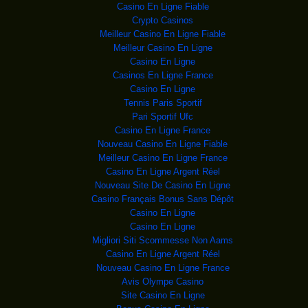
ministre, ministre de l’In
Casino En Ligne Fiable
Crypto Casinos
Museveni blâme l’ONU
C’est dans son
Meilleur Casino En Ligne Fiable
message, vendredi, à l’oc
Meilleur Casino En Ligne
Un attentat à la voi
Au moins 35 personnes ont
Casino En Ligne
été tuées vendredi dan
Casinos En Ligne France
KHAMENEI: LA POLITIQ
Photo diffusée par
Casino En Ligne
les autorités iraniennes
Tennis Paris Sportif
L’Empire State
L'Empire State Building s'est
Pari Sportif Ufc
illuminé de vert v
Casino En Ligne France
Évasion d’El C
Il a fallu 18 minutes aux
Nouveau Casino En Ligne Fiable
gardiens de la prison
Meilleur Casino En Ligne France
BOKO HARAM : 3 mineu
Les
Casino En Ligne Argent Réel
prochaines victimes de
Nouveau Site De Casino En Ligne
AFRIQUE DU SUD: PLUS
Des services de
Casino Français Bonus Sans Dépôt
secours et du personnel des ch
Casino En Ligne
Vidéo : La jeune réf
La séquence, tournée
Casino En Ligne
mercredi soir à Rostock par
Migliori Siti Scommesse Non Aams
La mort en détention
Une Afro-Américaine de
Casino En Ligne Argent Réel
28 ans a été retrouvée mo
Nouveau Casino En Ligne France
TCHAD: UN SOLDAT ET
Avis Olympe Casino
Des soldats
tchadiens patrouillent à Malam
Site Casino En Ligne