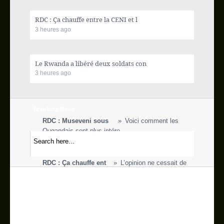
Actualité internationale
RDC : Ça chauffe entre la CENI et l
3 heures ago
Ecofin
Sport
Le Rwanda a libéré deux soldats con
3 heures ago
Vidéos
Breaking News
Blog
RDC : Museveni sous
Voici comment les
Ougandais sont plus intére
Galerie
Vous-avez dit paix e
Des ONG de la société
civile, membres du gro
RDC : Ça chauffe ent
L’opinion ne cessait de
People
s’interroger au suje
Grands Lacs : Face à
L’Envoyé spécial Saïd
Contact
Djinnit et le Secrétaire
RDC : Denis Mukwege
Le gynécologue
congolais Denis Mukwege s'e