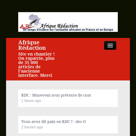
Afrique
Rédaction
Site en chantier !
On rapatrie, plus
de 35 000
articles de
l'ancienne
interface. Merci
Close
RDC : Museveni sous prétexte de com
1 heure ago
Accueil
Vous-avez dit paix en RDC ? : des O
Actualité africaine
2 heures ago