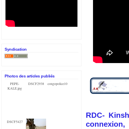
Syndication
Photos des articles publiés
PEPE-
DSCF2938
congopolice10
KALE.jpg
RDC- Kinsha
DSCF5427
connexion,