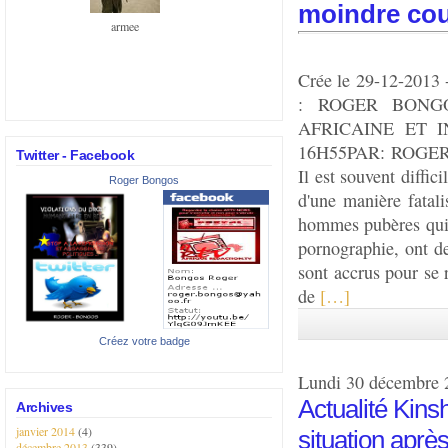
moindre cout
armee
Crée le 29-12-20
: ROGER BONGO
AFRICAINE ET IN
16H55PAR: ROGER BO
Twitter - Facebook
Il est souvent diffic
Roger Bongos
d'une manière fatal
hommes pubères qui n
pornographie, ont de
sont accrus pour se 
de
[…]
Créez votre badge
Lundi 30 décembre 
Actualité Kins
Archives
janvier 2014
(4)
situation aprè
décembre 2013
(339)