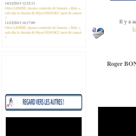
14/12/2013 12:32:13
Olive LEMBE, épouse contestée de fameux « Raïs »,
suit-elle le chemin de Myra NDJOKU mort de cancer
?
Il y a 
11/12/2013 16:17:09
Olive LEMBE, épouse contestée de fameux « Raïs »,
l
suit-elle le chemin de Myra NDJOKU mort de cancer
?
Roger BON