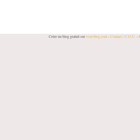
Créer un blog gratuit sur
over-blog.com
-
Contact
-
C.G.U.
-