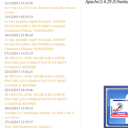
31/12/2013 23:22:56
Les vœux de 2014 à nos lecteurs et amis des réseaux
sociaux !
31/12/2013 02:35:23
Ce faux prophète suppôt de Kigali, JOSEPH
MUKUNGUBILA MUTOMBO a empêché
l’imperium d'Etienne TSHISEKEDI
30/12/2013 21:56:42
Ce faux prophète suppôt de Kigali, JOSEPH
MUKUNGUBILA MUTOMBO a empêché
l’imperium d'Etienne TSHISEKEDI
27/12/2013 13:27:15
JB MPIANA AVEC MAMI ILELA DEFIE
ENCORE LES COMBATTANTS ET MENT
COMME IL RESPIRE
22/12/2013 17:44:21
JB MPIANA AVEC MAMI ILELA DEFIE
ENCORE LES COMBATTANTS ET MENT
COMME IL RESPIRE
22/12/2013 16:19:46
JB MPIANA AVEC MAMI ILELA DEFIE
ENCORE LES COMBATTANTS ET MENT
COMME IL RESPIRE
20/12/2013 12:30:15
Actualité La Centrafrique meurtrie, les États-Unis à
son chevet
17/12/2013 12:35:37
Jésus était finalement un Africain ?