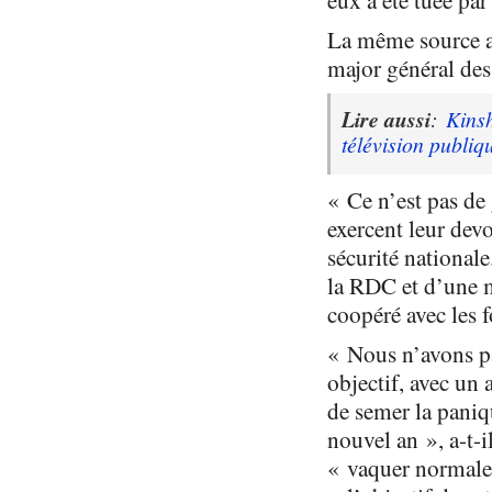
eux a été tuée par
La même source a a
major général de
Lire aussi
:
Kinsh
télévision publiq
« Ce n’est pas de 
exercent leur devo
sécurité nationale
la RDC et d’une m
coopéré avec les 
« Nous n’avons pa
objectif, avec un
de semer la paniqu
nouvel an », a-t-i
« vaquer normalem