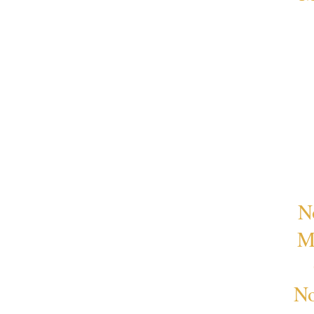
N
M
No