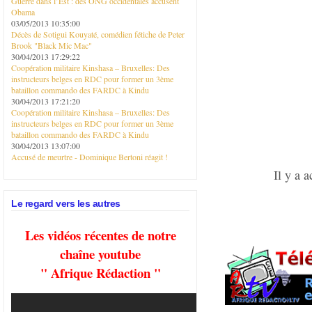
Guerre dans l’Est : des ONG occidentales accusent
Obama
03/05/2013 10:35:00
Décès de Sotigui Kouyaté, comédien fétiche de Peter
Brook "Black Mic Mac"
30/04/2013 17:29:22
Coopération militaire Kinshasa – Bruxelles: Des
instructeurs belges en RDC pour former un 3ème
bataillon commando des FARDC à Kindu
30/04/2013 17:21:20
Coopération militaire Kinshasa – Bruxelles: Des
instructeurs belges en RDC pour former un 3ème
bataillon commando des FARDC à Kindu
30/04/2013 13:07:00
Accusé de meurtre - Dominique Bertoni réagit !
Il y a 
Le regard vers les autres
Les vidéos récentes de notre
chaîne youtube
" Afrique Rédaction "