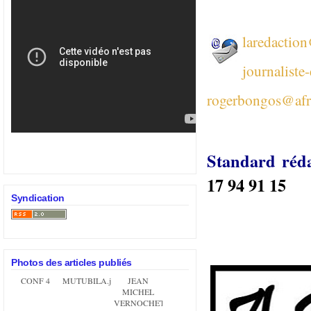
laredactio
journaliste
rogerbongos@afr
Standard réd
17 94 91 15
Syndication
Photos des articles publiés
CONF 4
MUTUBILA.jpg
JEAN
MICHEL
VERNOCHET