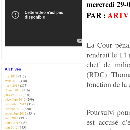
mercredi 29
PAR :
ARTV
La Cour pénal
rendrait le 14
chef de mili
Archives
(RDC) Thomas
mai 2013
(313)
avril 2013
(410)
fonction de la
mars 2013
(355)
février 2013
(316)
janvier 2013
(300)
décembre 2012
(299)
novembre 2012
(357)
octobre 2012
(380)
Poursuivi pou
septembre 2012
(334)
août 2012
(398)
est accusé d'
juillet 2012
(356)
juin 2012
(345)