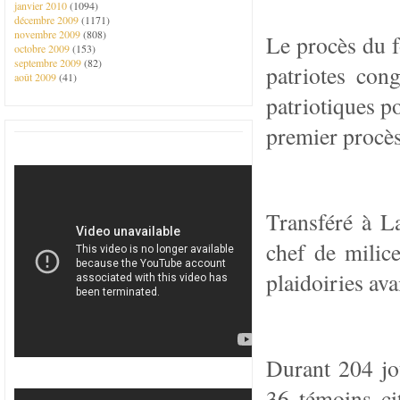
janvier 2010
(1094)
décembre 2009
(1171)
novembre 2009
(808)
Le procès du f
octobre 2009
(153)
septembre 2009
(82)
patriotes con
août 2009
(41)
patriotiques p
premier procès 
Transféré à L
chef de milice
plaidoiries ava
Durant 204 jou
36 témoins ci