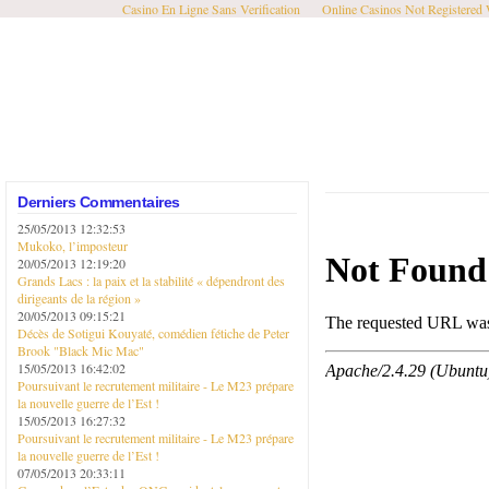
Casino En Ligne Sans Verification
Online Casinos Not Registered
Derniers Commentaires
25/05/2013 12:32:53
Mukoko, l’imposteur
20/05/2013 12:19:20
Grands Lacs : la paix et la stabilité « dépendront des
dirigeants de la région »
20/05/2013 09:15:21
Décès de Sotigui Kouyaté, comédien fétiche de Peter
Brook "Black Mic Mac"
15/05/2013 16:42:02
Poursuivant le recrutement militaire - Le M23 prépare
la nouvelle guerre de l’Est !
15/05/2013 16:27:32
Poursuivant le recrutement militaire - Le M23 prépare
la nouvelle guerre de l’Est !
07/05/2013 20:33:11