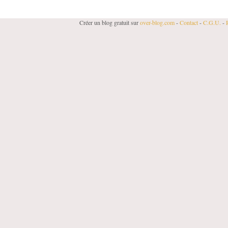
Créer un blog gratuit sur
over-blog.com
-
Contact
-
C.G.U.
-