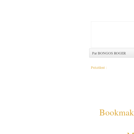
Par BONGOS ROGER
Précédent :
L'électricité rétablie à Matadi e
Bookmaker