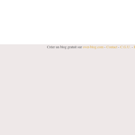
Créer un blog gratuit sur
over-blog.com
-
Contact
-
C.G.U.
-