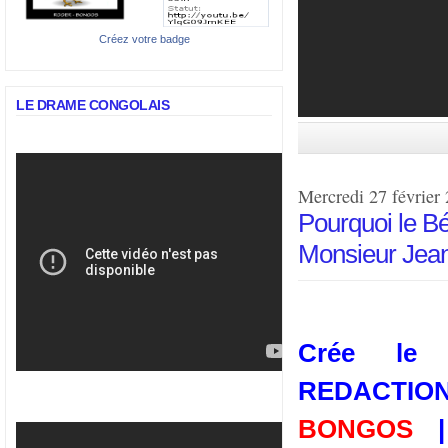
Créez votre badge
LE DRAME CONGOLAIS
Mercredi 27 février
Pourquoi le Bé
Monsieur Jea
Crée le
REDACTIO
BONGOS
| 