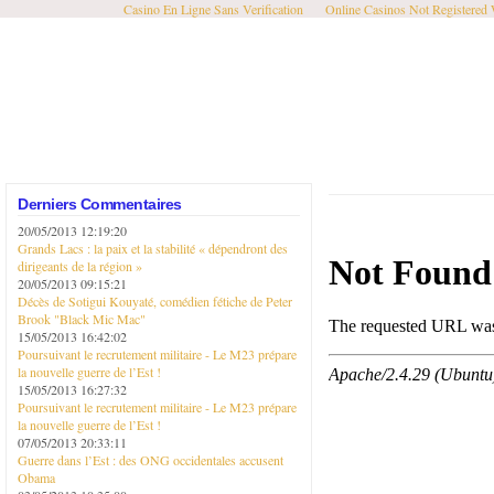
Casino En Ligne Sans Verification
Online Casinos Not Registered
Derniers Commentaires
20/05/2013 12:19:20
Grands Lacs : la paix et la stabilité « dépendront des
dirigeants de la région »
20/05/2013 09:15:21
Décès de Sotigui Kouyaté, comédien fétiche de Peter
Brook "Black Mic Mac"
15/05/2013 16:42:02
Poursuivant le recrutement militaire - Le M23 prépare
la nouvelle guerre de l’Est !
15/05/2013 16:27:32
Poursuivant le recrutement militaire - Le M23 prépare
la nouvelle guerre de l’Est !
07/05/2013 20:33:11
Guerre dans l’Est : des ONG occidentales accusent
Obama