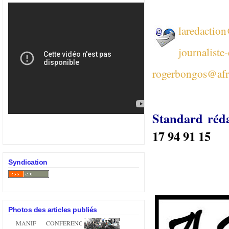
laredactio
journaliste
rogerbongos@afr
Standard réd
17 94 91 15
Syndication
Photos des articles publiés
MANIF
CONFERENCE