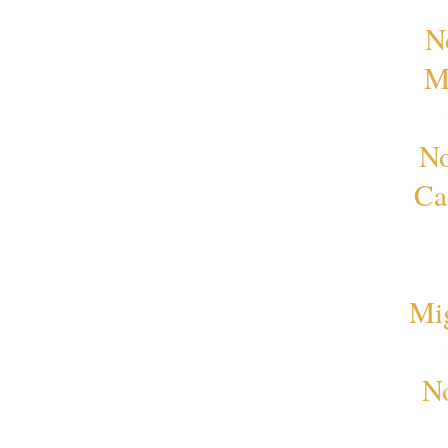
N
M
No
Ca
Mi
No