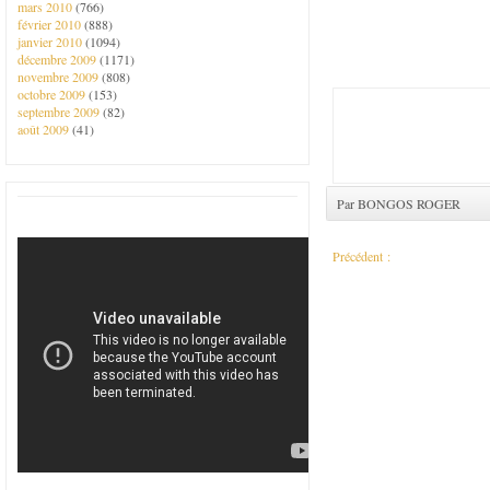
mars 2010
(766)
février 2010
(888)
janvier 2010
(1094)
décembre 2009
(1171)
novembre 2009
(808)
octobre 2009
(153)
septembre 2009
(82)
août 2009
(41)
Par BONGOS ROGER
Précédent :
Roger LUMBALA dans des sal