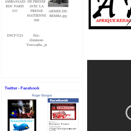
AMBASSADE
DE PRESSE
RDC PARIS
AVEC LA
033
PRESSE
ARMEE-DE-
HAITIENNE
BEMBA.jpg
008
DSCF3224
Eric-
Zemmour-
Youssopha._pics_180.jpg
Twitter - Facebook
Roger Bongos