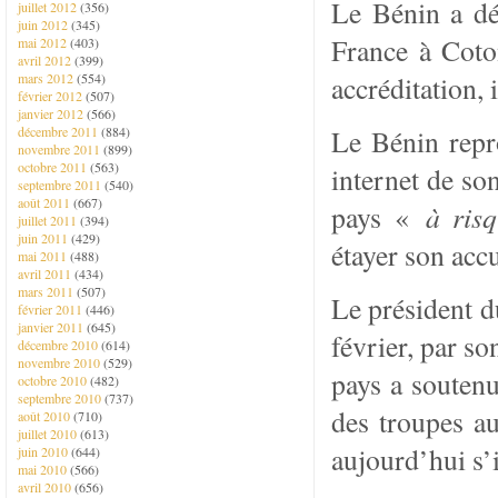
Le Bénin a d
juillet 2012
(356)
juin 2012
(345)
France à Coto
mai 2012
(403)
avril 2012
(399)
mars 2012
(554)
accréditation, 
février 2012
(507)
janvier 2012
(566)
décembre 2011
(884)
Le Bénin repro
novembre 2011
(899)
octobre 2011
(563)
internet de so
septembre 2011
(540)
août 2011
(667)
pays «
à risq
juillet 2011
(394)
juin 2011
(429)
étayer son acc
mai 2011
(488)
avril 2011
(434)
mars 2011
(507)
Le président du
février 2011
(446)
janvier 2011
(645)
février, par s
décembre 2010
(614)
novembre 2010
(529)
pays a soutenu
octobre 2010
(482)
septembre 2010
(737)
des troupes a
août 2010
(710)
juillet 2010
(613)
aujourd’hui s’i
juin 2010
(644)
mai 2010
(566)
avril 2010
(656)