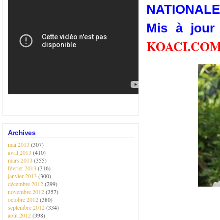
NATIONALE
Mis à jour
KOACI.CO
Archives
mai 2013
(307)
avril 2013
(410)
mars 2013
(355)
février 2013
(316)
janvier 2013
(300)
décembre 2012
(299)
novembre 2012
(357)
octobre 2012
(380)
septembre 2012
(334)
août 2012
(398)