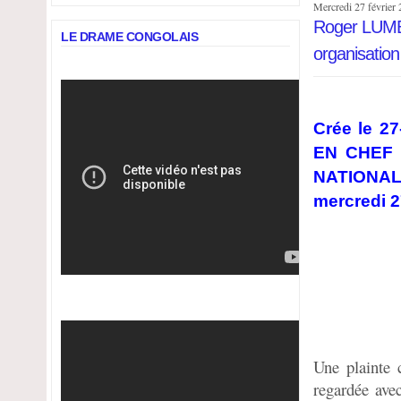
Mercredi 27 février
Roger LUMBA
LE DRAME CONGOLAIS
organisation 
Crée le 2
EN CHEF
NATIONAL
mercredi 
Une plainte
regardée ave