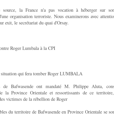
te source, la France n'a pas vocation à héberger sur so
'une organisation terroriste. Nous examinerons avec attentio
r exit, le secrétariat du quai d'Orsay.
contre Roger Lumbala à la CPI
la situation qui fera tomber Roger LUMBALA
s de Bafwasende ont mandaté M. Philippe Aluta, cons
e la Province Orientale et ressortissants de ce territoi
des victimes de la rébellion de Roger
bles du territoire de Bafwasende en Province Orientale se son