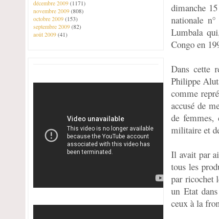
décembre 2009
(1171)
dimanche 15 
novembre 2009
(808)
nationale n°
octobre 2009
(153)
septembre 2009
(82)
Lumbala qui,
août 2009
(41)
Congo en 19
Dans cette r
Philippe Alut
comme repré­s
ac­cusé de me
de femmes, d
militaire et d
Il avait par a
tous les prod
par ricochet 
un Etat dans
ceux à la fro