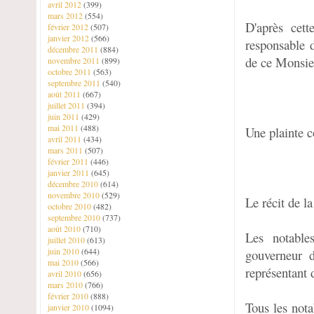
avril 2012
(399)
mars 2012
(554)
D'après cet
février 2012
(507)
janvier 2012
(566)
responsable d
décembre 2011
(884)
de ce Monsieu
novembre 2011
(899)
octobre 2011
(563)
septembre 2011
(540)
août 2011
(667)
juillet 2011
(394)
juin 2011
(429)
mai 2011
(488)
Une plainte 
avril 2011
(434)
mars 2011
(507)
février 2011
(446)
janvier 2011
(645)
décembre 2010
(614)
novembre 2010
(529)
Le récit de 
octobre 2010
(482)
septembre 2010
(737)
août 2010
(710)
Les notable
juillet 2010
(613)
juin 2010
(644)
gouverneur d
mai 2010
(566)
représentant 
avril 2010
(656)
mars 2010
(766)
février 2010
(888)
Tous les nota
janvier 2010
(1094)