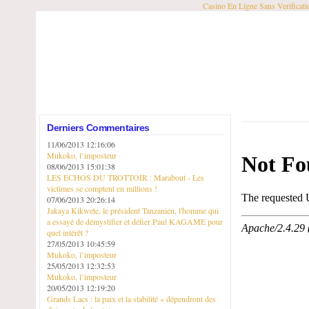
Casino En Ligne Sans Verificati
Derniers Commentaires
11/06/2013 12:16:06
Mukoko, l’imposteur
08/06/2013 15:01:38
LES ECHOS DU TROTTOIR : Marabout - Les
victimes se comptent en millions !
07/06/2013 20:26:14
Jakaya Kikwete, le président Tanzanien, l'homme qui
a essayé de démystifier et défier Paul KAGAME pour
quel intérêt ?
27/05/2013 10:45:59
Mukoko, l’imposteur
25/05/2013 12:32:53
Mukoko, l’imposteur
20/05/2013 12:19:20
Grands Lacs : la paix et la stabilité « dépendront des