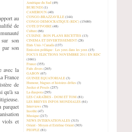
Amérique du Sud
(49)
BURUNDI
(1)
CAMEROUN
(40)
CONGO-BRAZZAVILLE
(144)
apport au
CONGO DEMOCRATIQUE (RDC)
(15480)
lifié de
COTE D'IVOIRE
(48)
Culture
(66)
mmunauté
CUISINE : BON PLANS RECETTES
(13)
 sur son
CINEMA ET DIVERTISSEMENT
(28)
Etats Unis / Canada
(137)
s par son
Emission politique : Les yeux dans les yeux
(15)
FOCUS ELECTIONS NOVEMBRE 2011 EN RDC
(1661)
France
(355)
e avec la
Faits divers
(265)
GABON
(67)
La France
GUINEE EQUATORIALE
(3)
Humour, blagues et histoires drôles
(3)
istère de
Jusitce et Procès
(257)
si qu'à sa
La diaspora
(295)
LES CARAÏBES - DOM ET TOM
(81)
tigieuse.
LES BREVES INFOS MONDIALES
(61)
u parquet
Interviews
(70)
Insolite
(47)
nisation
Musique
(217)
 viols et
NEWS INTERNATIONALES
(313)
Orient - Moyen et Extrême Orient
(303)
PEOPLE
(81)