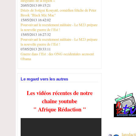
dirigeants de la région »
20/05/2013 09:15:21
Décès de Sotigui Kouyaté, comédien fétiche de Peter
Brook "Black Mic Mac"
15/05/2013 16:42:02
Poursuivant le recrutement militaire - Le M23 prépare
la nouvelle guerre de l’Est !
15/05/2013 16:27:32
Poursuivant le recrutement militaire - Le M23 prépare
la nouvelle guerre de l’Est !
07/05/2013 20:33:11
Guerre dans l’Est : des ONG occidentales accusent
Obama
Le regard vers les autres
Les vidéos récentes de notre
chaîne youtube
" Afrique Rédaction "
laredac