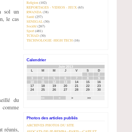
Religion
(102)
REPORTAGES - VIDEOS - JEUX
(63)
n sol un
RWANDA
(38)
Santé
(257)
n, le cas
SENEGAL
(30)
Société
(267)
Sport
(481)
TCHAD
(30)
TECHNOLOGIE -HIGH TECH
(16)
Calendrier
Juin 2013
L
M
M
J
V
S
D
1
2
3
4
5
6
7
8
9
10
11
12
13
14
15
16
17
18
19
20
21
22
23
24
25
26
27
28
29
30
eillé du
<<
<
>
>>
re, comme
Photos des articles publiés
ARCHIVES PHOTOS DU SITE
t réunis,
AVOCATS-DE-JP-BEMBA--PARIS---CAPE ET