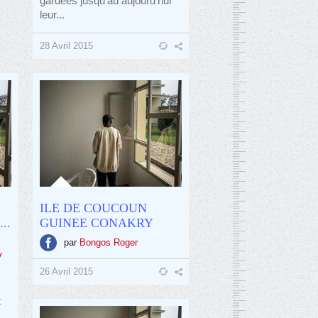
gardées jusqu'au aujourd'hui
leur...
28 Avril 2015
ILE DE COUCOUN
...
GUINEE CONAKRY
par
Bongos Roger
V
26 Avril 2015
t