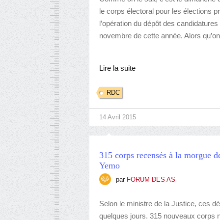
le corps électoral pour les élections p
l’opération du dépôt des candidatures 
novembre de cette année. Alors qu’on 
Lire la suite
RDC
14 Avril 2015
315 corps recensés à la morgue 
Yemo
par
FORUM DES AS
Selon le ministre de la Justice, ces 
quelques jours. 315 nouveaux corps n