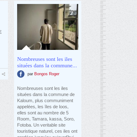
E
Nombreuses sont les iles
situées dans la commune...
par
Bongos Roger
Nombreuses sont les iles
situées dans la commune de
Kaloum, plus communiment
appelées, les îles de loos,
elles sont au nombre de 5
Room, Tamara, kassa, Soro,
Fotoba. Un veritable site
touristique naturel, ces iles ont