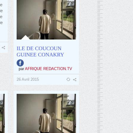
ée
le
ée
le
ILE DE COUCOUN
GUINEE CONAKRY
par
AFRIQUE REDACTION.TV
26 Avril 2015