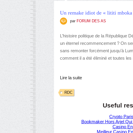
Un remake idiot de « lititi mboka
par
FORUM DES AS
L’histoire politique de la République 
un éternel recommencement ? On serait
sans remonter forcément jusqu’à Lum
comment il a été éliminé et toutes les 
Lire la suite
RDC
Useful re
Crypto Paris
Bookmaker Hors Arjel Qui
Casino En
Meilleur Casino E