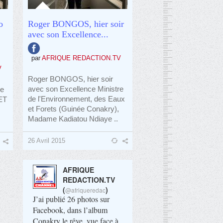
o
Roger BONGOS, hier soir
avec son Excellence...
par
AFRIQUE REDACTION.TV
V
Roger BONGOS, hier soir
avec son Excellence Ministre
he
de l'Environnement, des Eaux
ET
et Forets (Guinée Conakry),
Madame Kadiatou Ndiaye ..
26 Avril 2015
AFRIQUE
REDACTION.TV
(
)
@afriqueredac
J’ai publié 26 photos sur
Facebook, dans l’album
Conakry le rêve, vue face à