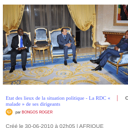
Etat des lieux de la situation politique - La RDC «
malade » de ses dirigeants
par
BONGOS ROGER
Créé le 30-06-2010 à 02h05 | AFRIQUE