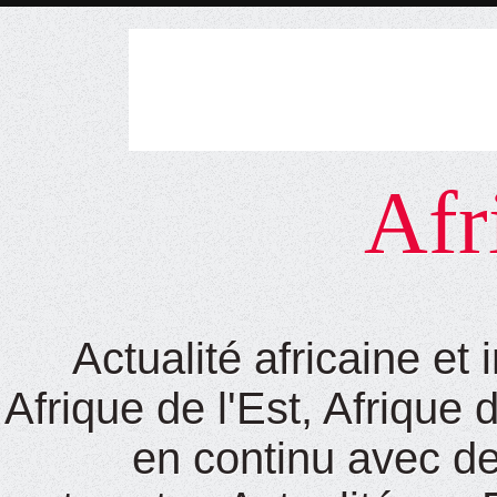
Afr
Actualité africaine et
Afrique de l'Est, Afrique 
en continu avec de