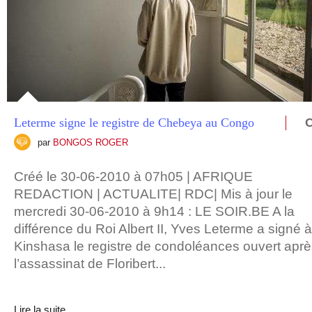
Leterme signe le registre de Chebeya au Congo
par
BONGOS ROGER
Créé le 30-06-2010 à 07h05 | AFRIQUE
REDACTION | ACTUALITE| RDC| Mis à jour le
mercredi 30-06-2010 à 9h14 : LE SOIR.BE A la
différence du Roi Albert II, Yves Leterme a signé à
Kinshasa le registre de condoléances ouvert apr
l’assassinat de Floribert...
Lire la suite