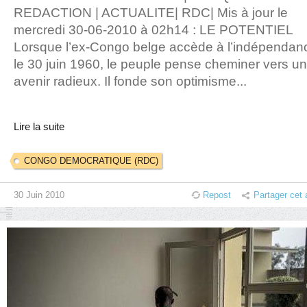
REDACTION | ACTUALITE| RDC| Mis à jour le
mercredi 30-06-2010 à 02h14 : LE POTENTIEL
Lorsque l’ex-Congo belge accède à l’indépendan
le 30 juin 1960, le peuple pense cheminer vers un
avenir radieux. Il fonde son optimisme...
Lire la suite
CONGO DEMOCRATIQUE (RDC)
30 Juin 2010
Repost
Partager cet a