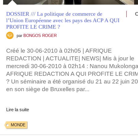
DOSSIER /// La politique de commerce de
l’Union Européenne avec les pays des ACP A QUI
PROFITE LE CRIME ?
par
BONGOS ROGER
Créé le 30-06-2010 à 02h05 | AFRIQUE
REDACTION | ACTUALITE| NEWS| Mis à jour le
mercredi 30-06-2010 à 02h14 : Nanou Mukolonga
AFRIQUE REDACTION A QUI PROFITE LE CRI
? Un séminaire a été organisé du 21 au 22 juin 2
en son siège de Bruxelles par...
Lire la suite
MONDE