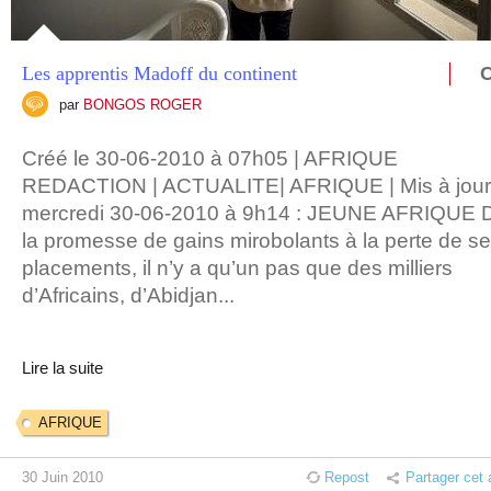
Les apprentis Madoff du continent
par
BONGOS ROGER
Créé le 30-06-2010 à 07h05 | AFRIQUE
REDACTION | ACTUALITE| AFRIQUE | Mis à jour
mercredi 30-06-2010 à 9h14 : JEUNE AFRIQUE 
la promesse de gains mirobolants à la perte de s
placements, il n’y a qu’un pas que des milliers
d’Africains, d’Abidjan...
Lire la suite
AFRIQUE
30 Juin 2010
Repost
Partager cet a