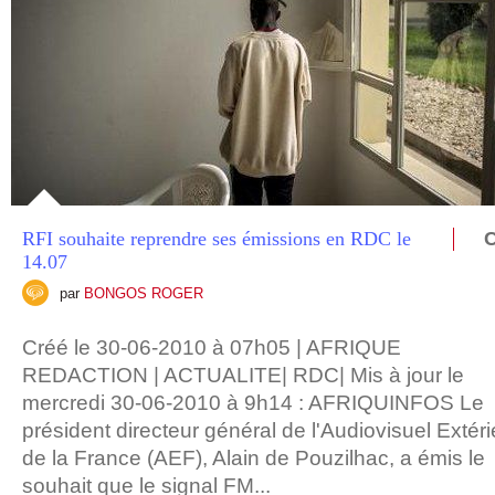
RFI souhaite reprendre ses émissions en RDC le
14.07
par
BONGOS ROGER
Créé le 30-06-2010 à 07h05 | AFRIQUE
REDACTION | ACTUALITE| RDC| Mis à jour le
mercredi 30-06-2010 à 9h14 : AFRIQUINFOS Le
président directeur général de l'Audiovisuel Extéri
de la France (AEF), Alain de Pouzilhac, a émis le
souhait que le signal FM...