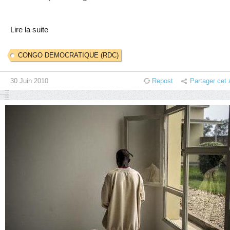
Lire la suite
CONGO DEMOCRATIQUE (RDC)
30 Juin 2010
Repost
Partager cet a