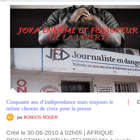
Cinquante ans d’indépendance mais toujours le
même chemin de croix pour la presse
par
BONGOS ROGER
Créé le 30-06-2010 à 02h05 | AFRIQUE