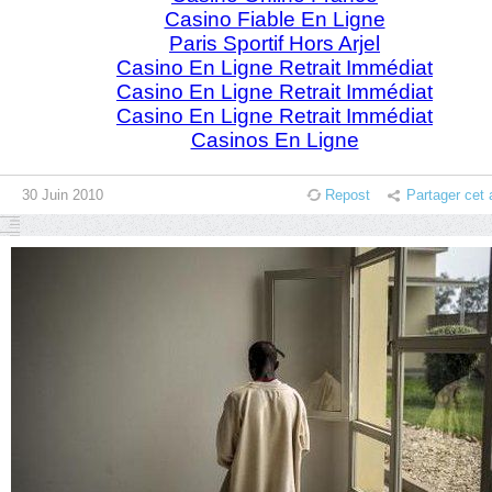
Casino Fiable En Ligne
Paris Sportif Hors Arjel
Casino En Ligne Retrait Immédiat
Casino En Ligne Retrait Immédiat
Casino En Ligne Retrait Immédiat
Casinos En Ligne
30 Juin 2010
Repost
Partager cet a