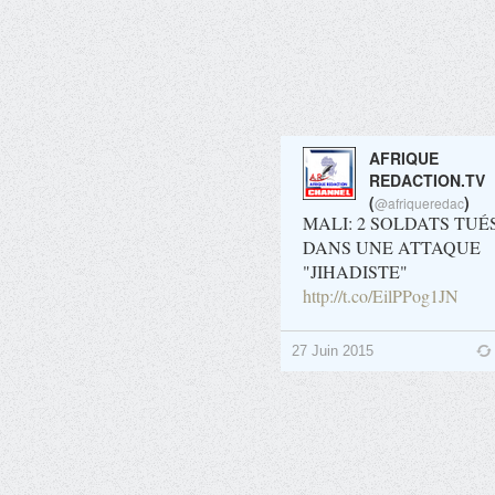
AFRIQUE
REDACTION.TV
(
)
@afriqueredac
MALI: 2 SOLDATS TUÉ
DANS UNE ATTAQUE
"JIHADISTE"
http://t.co/EilPPog1JN
27 Juin 2015