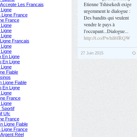
Etienne Tshisekedi exige
 Accepte Les Francais
 Ligne
urgemment le dialogue :
n Ligne France
Des bandits qui veulent
ne France
vendre le pays à
 Ligne
l'occupant...Dialogue...
 Ligne
 Ligne
http://t.co/PwhiI6fRQW
 Ligne Francais
 Ligne
 Ligne
27 Juin 2015
o En Ligne
o En Ligne
 Ligne
ne Fiable
sinos
n Ligne Fiable
o En Ligne
 Ligne
gne France
 Ligne
 Sportif
if Ufc
ne France
 Ligne Fiable
n Ligne France
 Argent Réel