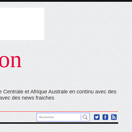
ion
que Centrale et Afrique Australe en continu avec des
 avec des news fraiches