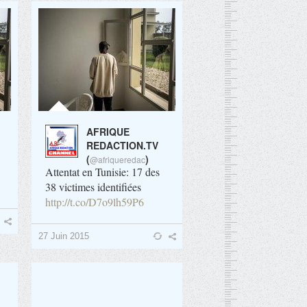
AFRIQUE
REDACTION.TV
(
)
@afriqueredac
Attentat en Tunisie: 17 des
38 victimes identifiées
http://t.co/D7o9lh59P6
27 Juin 2015