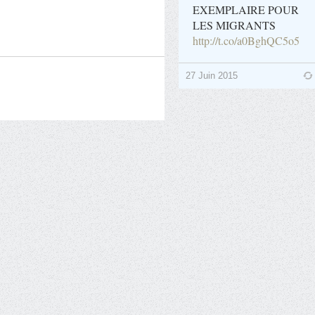
EXEMPLAIRE POUR
LES MIGRANTS
http://t.co/a0BghQC5o5
27 Juin 2015