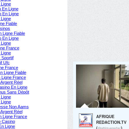
 Ligne
o En Ligne
o En Ligne
 Ligne
ne Fiable
sinos
n Ligne Fiable
o En Ligne
 Ligne
gne France
 Ligne
 Sportif
if Ufc
ne France
 Ligne Fiable
n Ligne France
 Argent Réel
asino En Ligne
nus Sans Dépôt
 Ligne
 Ligne
messe Non Aams
 Argent Réel
AFRIQUE
 Ligne France
 Casino
REDACTION.TV
En Ligne
(
)
@afriqueredac