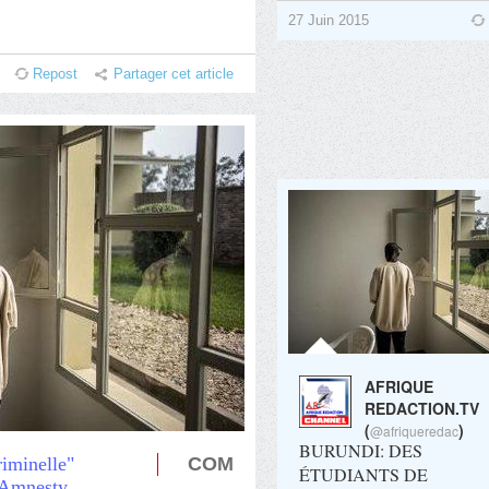
27 Juin 2015
Repost
Partager cet article
AFRIQUE
REDACTION.TV
(
)
@afriqueredac
BURUNDI: DES
riminelle"
COM
ÉTUDIANTS DE
d’Amnesty