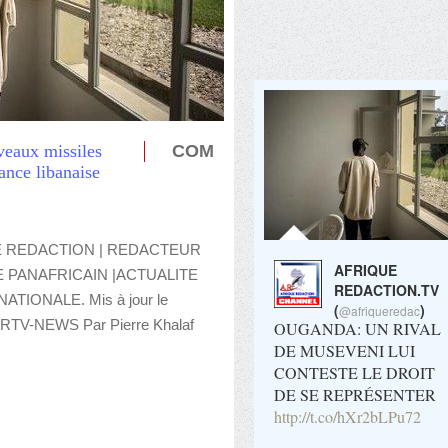
uveaux missiles
COM
tance libanaise
IQUE REDACTION | REDACTEUR
AFRIQUE
E PANAFRICAIN |ACTUALITE
REDACTION.TV
TIONALE. Mis à jour le
(
)
@afriqueredac
 ARTV-NEWS Par Pierre Khalaf
OUGANDA: UN RIVAL
DE MUSEVENI LUI
CONTESTE LE DROIT
DE SE REPRÉSENTER
http://t.co/hXr2bLPu72