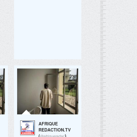
AFRIQUE
REDACTION.TV
(
)
@afriqueredac