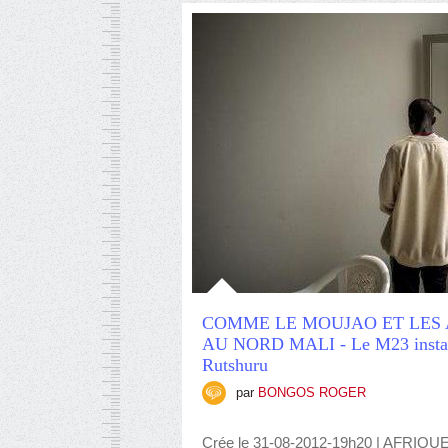
COMME LE MOUJAO ET LES
AU NORD MALI - Le M23 instaur
Rutshuru
par
BONGOS ROGER
Crée le 31-08-2012-19h20 | AFR