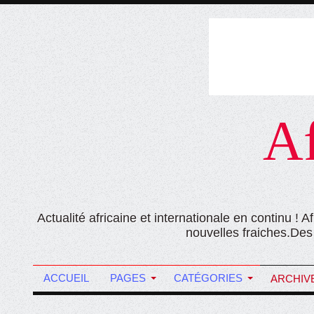
Af
Actualité africaine et internationale en continu ! 
nouvelles fraiches.Des
ACCUEIL
PAGES
CATÉGORIES
ARCHIV