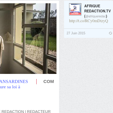
AFRIQUE
REDACTION.TV
(
)
@afriqueredac
http://t.co/RCy0mDtzyQ
27 Juin 2015
 ANSARDINES
COM
e sa loi à
IQUE REDACTION | REDACTEUR