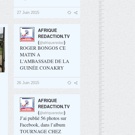
27 Juin 2015
AFRIQUE
REDACTION.TV
(
)
@afriqueredac
ROGER BONGOS CE
MATIN A
L'AMBASSADE DE LA
GUINÉE CONAKRY
26 Juin 2015
AFRIQUE
REDACTION.TV
(
)
@afriqueredac
J’ai publié 56 photos sur
Facebook, dans l’album
TOURNAGE CHEZ