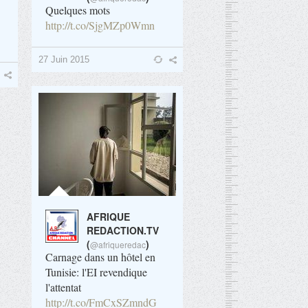
Quelques mots
http://t.co/SjgMZp0Wmn
27 Juin 2015
AFRIQUE
REDACTION.TV
(
)
@afriqueredac
Carnage dans un hôtel en
Tunisie: l'EI revendique
l'attentat
http://t.co/FmCxSZmndG