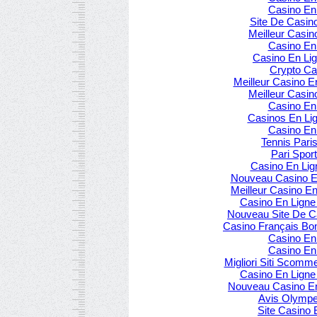
Casino En
Site De Casin
Meilleur Casin
Casino En
Casino En Lig
Crypto Ca
Meilleur Casino E
Meilleur Casin
Casino En
Casinos En Li
Casino En
Tennis Paris
Pari Sport
Casino En Lig
Nouveau Casino En
Meilleur Casino E
Casino En Ligne
Nouveau Site De C
Casino Français Bo
Casino En
Casino En
Migliori Siti Scom
Casino En Ligne
Nouveau Casino En
Avis Olympe
Site Casino 