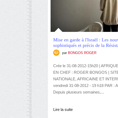
Mise en garde à l'Israël : Les no
sophistiqués et précis de la Résis
par
BONGOS ROGER
Crée le 31-08-2012-15h20 | AFR
EN CHEF : ROGER BONGOS | SIT
NATIONALE, AFRICAINE ET INTERNA
vendredi 31-08-2012 - 19 h18 PAR :
Depuis plusieurs semaines,...
Lire la suite