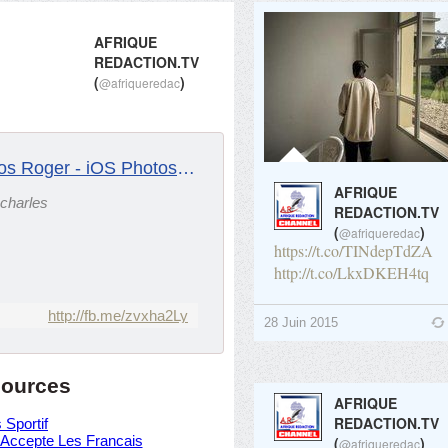
AFRIQUE
REDACTION.TV
(
)
@afriqueredac
Bongos Roger - iOS Photos | Facebook
AFRIQUE
 charles
REDACTION.TV
(
)
@afriqueredac
https://t.co/TINdepTdZA
http://t.co/LkxDKEH4tq
http://fb.me/zvxha2Ly
28 Juin 2015
sources
AFRIQUE
REDACTION.TV
 Sportif
 Accepte Les Francais
(
)
@afriqueredac