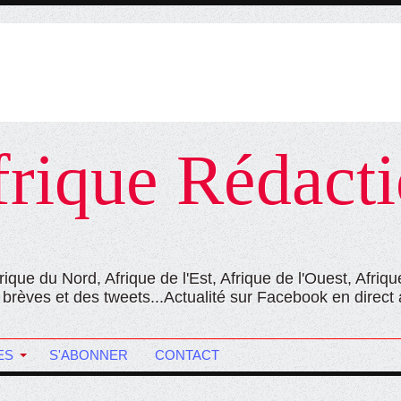
rique Rédact
Afrique du Nord, Afrique de l'Est, Afrique de l'Ouest, Afri
 brèves et des tweets...Actualité sur Facebook en direct
ES
S'ABONNER
CONTACT