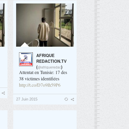
AFRIQUE
REDACTION.TV
(
)
@afriqueredac
Attentat en Tunisie: 17 des
38 victimes identifiées
http://t.co/D7o9lh59P6
27 Juin 2015