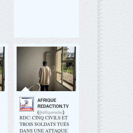
AFRIQUE
REDACTION.TV
(
)
@afriqueredac
RDC: CINQ CIVILS ET
TROIS SOLDATS TUÉS
DANS UNE ATTAQUE