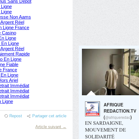
nus Sans Dépôt
 Ligne
 Ligne
messe Non Aams
 Argent Réel
 Ligne France
 Casino
En Ligne
 En Ligne
 Argent Réel
aiement Rapide
o En Ligne
ne Fiable
e France
 En Ligne
Hors Arjel
trait Immédiat
trait Immédiat
trait Immédiat
 Ligne
AFRIQUE
REDACTION.TV
Repost
Partager cet article
(
)
@afriqueredac
EN SARDAIGNE,
Article suivant →
MOUVEMENT DE
SOLIDARITÉ