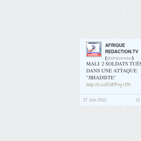
AFRIQUE
REDACTION.TV
(
)
@afriqueredac
MALI: 2 SOLDATS TUÉ
DANS UNE ATTAQUE
"JIHADISTE"
http://t.co/EilPPog1JN
27 Juin 2015