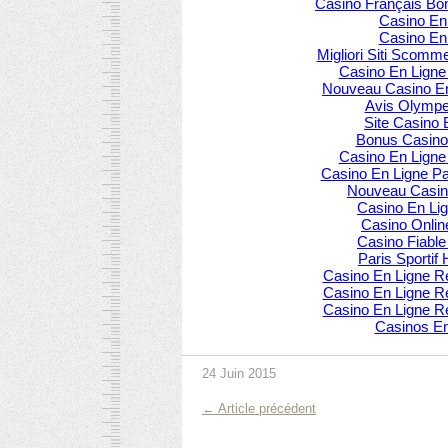
Casino Français Bo
Casino En
Casino En
Migliori Siti Scom
Casino En Ligne
Nouveau Casino En
Avis Olympe
Site Casino 
Bonus Casino
Casino En Ligne
Casino En Ligne P
Nouveau Casin
Casino En Lig
Casino Onlin
Casino Fiable
Paris Sportif 
Casino En Ligne Re
Casino En Ligne Re
Casino En Ligne Re
Casinos En
24 Juin 2015
← Article précédent