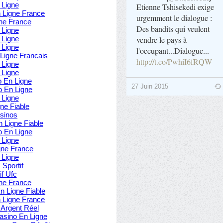
 Ligne
Etienne Tshisekedi exige
n Ligne France
urgemment le dialogue :
ne France
Des bandits qui veulent
 Ligne
vendre le pays à
 Ligne
 Ligne
l'occupant...Dialogue...
 Ligne Francais
http://t.co/PwhiI6fRQW
 Ligne
 Ligne
o En Ligne
27 Juin 2015
o En Ligne
 Ligne
ne Fiable
sinos
n Ligne Fiable
o En Ligne
 Ligne
gne France
 Ligne
 Sportif
if Ufc
ne France
 Ligne Fiable
n Ligne France
 Argent Réel
asino En Ligne