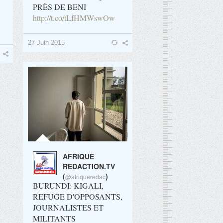
PRÈS DE BENI
http://t.co/tLfHMWswOw
27 Juin 2015
AFRIQUE
REDACTION.TV
(
)
@afriqueredac
BURUNDI: KIGALI,
REFUGE D'OPPOSANTS,
JOURNALISTES ET
MILITANTS