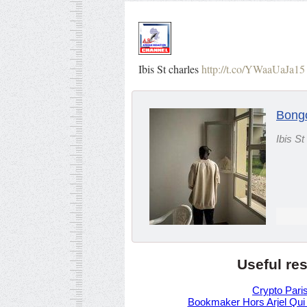
Ibis St charles
http://t.co/YWaaUaJa15
Ibis St
Useful re
Crypto Paris
Bookmaker Hors Arjel Qui