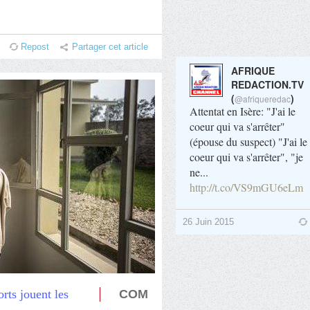
Repost
Partager cet article
AFRIQUE
REDACTION.TV
(
)
@afriqueredac
Attentat en Isère: "J'ai le
coeur qui va s'arrêter"
(épouse du suspect) "J'ai le
coeur qui va s'arrêter", "je
ne...
http://t.co/VS9mGU6eLm
26 Juin 2015
orts jouent les
COM