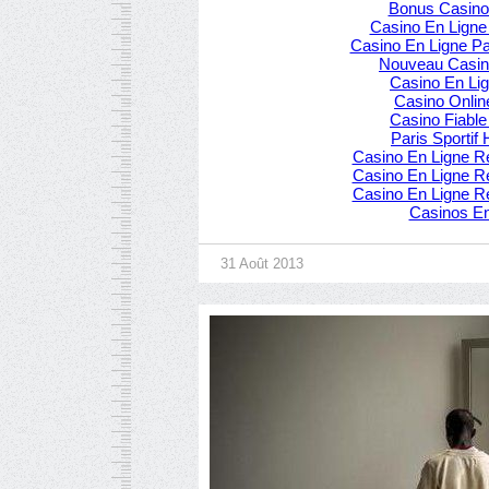
Bonus Casino
Casino En Ligne
Casino En Ligne P
Nouveau Casin
Casino En Lig
Casino Onlin
Casino Fiable
Paris Sportif 
Casino En Ligne Re
Casino En Ligne Re
Casino En Ligne Re
Casinos En
31 Août 2013