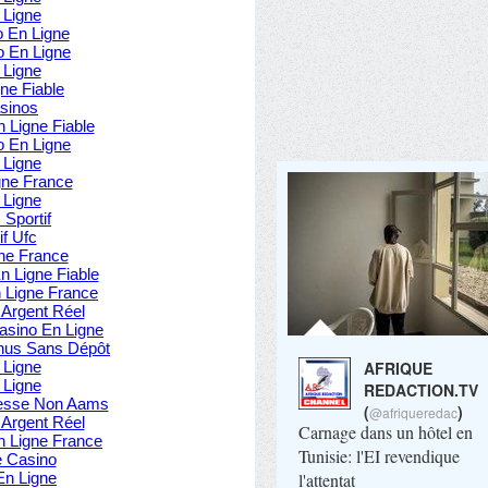
 Ligne
o En Ligne
o En Ligne
 Ligne
ne Fiable
sinos
n Ligne Fiable
o En Ligne
 Ligne
gne France
 Ligne
 Sportif
if Ufc
ne France
 Ligne Fiable
n Ligne France
 Argent Réel
asino En Ligne
nus Sans Dépôt
AFRIQUE
 Ligne
 Ligne
REDACTION.TV
messe Non Aams
(
)
@afriqueredac
 Argent Réel
Carnage dans un hôtel en
 Ligne France
Tunisie: l'EI revendique
 Casino
l'attentat
En Ligne