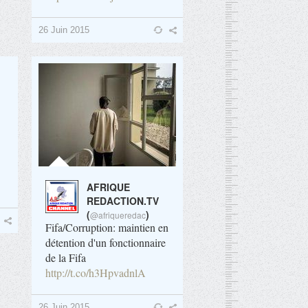
26 Juin 2015
AFRIQUE
REDACTION.TV
(
)
@afriqueredac
Fifa/Corruption: maintien en
détention d'un fonctionnaire
de la Fifa
http://t.co/h3HpvadnlA
26 Juin 2015