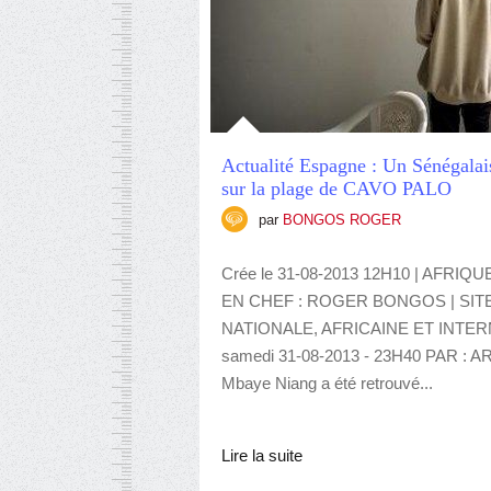
Actualité Espagne : Un Sénégalai
sur la plage de CAVO PALO
par
BONGOS ROGER
Crée le 31-08-2013 12H10 | AFR
EN CHEF : ROGER BONGOS | SIT
NATIONALE, AFRICAINE ET INTERNA
samedi 31-08-2013 - 23H40 PAR : A
Mbaye Niang a été retrouvé...
Lire la suite