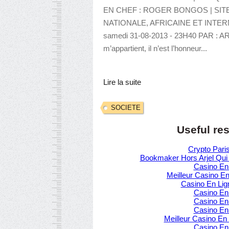
EN CHEF : ROGER BONGOS | SIT
NATIONALE, AFRICAINE ET INTERNA
samedi 31-08-2013 - 23H40 PAR : 
m’appartient, il n’est l’honneur...
Lire la suite
SOCIETE
Useful re
Crypto Paris
Bookmaker Hors Arjel Qui
Casino En
Meilleur Casino E
Casino En Lig
Casino En
Casino En
Casino En
Meilleur Casino En
Casino En