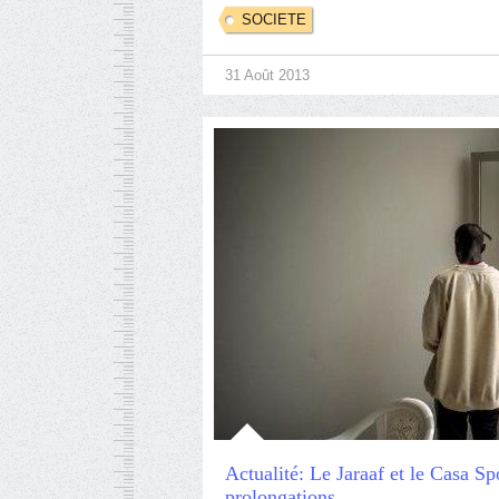
SOCIETE
31 Août 2013
Actualité: Le Jaraaf et le Casa Sp
prolongations