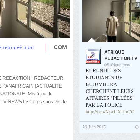
s retrouvé mort
COM
AFRIQUE
REDACTION.TV
(
)
@afriqueredac
BURUNDI: DES
ÉTUDIANTS DE
IQUE REDACTION | REDACTEUR
BUJUMBURA
E PANAFRICAIN |ACTUALITE
CHERCHENT LEURS
TIONALE. Mis à jour le
AFFAIRES "PILLÉES"
RTV-NEWS Le Corps sans vie de
PAR LA POLICE
http://t.co/NjAUXEfu7O
26 Juin 2015