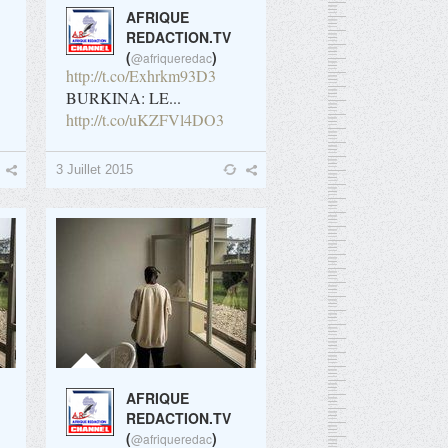
AFRIQUE
REDACTION.TV
(
)
@afriqueredac
http://t.co/Exhrkm93D3
BURKINA: LE...
http://t.co/uKZFVl4DO3
3 Juillet 2015
AFRIQUE
REDACTION.TV
(
)
@afriqueredac