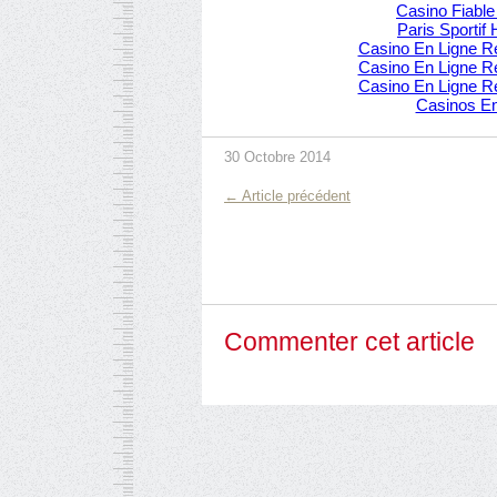
Casino Fiable
Paris Sportif 
Casino En Ligne Re
Casino En Ligne Re
Casino En Ligne Re
Casinos En
30 Octobre 2014
← Article précédent
Commenter cet article