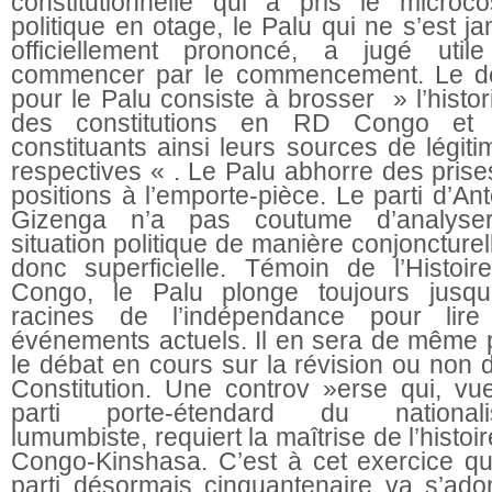
constitutionnelle qui a pris le microc
politique en otage, le Palu qui ne s’est j
officiellement prononcé, a jugé util
commencer par le commencement. Le d
pour le Palu consiste à brosser » l’histo
des constitutions en RD Congo et
constituants ainsi leurs sources de légiti
respectives « . Le Palu abhorre des prise
positions à l’emporte-pièce. Le parti d’An
Gizenga n’a pas coutume d’analyse
situation politique de manière conjoncturel
donc superficielle. Témoin de l’Histoir
Congo, le Palu plonge toujours jusqu
racines de l’indépendance pour lire
événements actuels. Il en sera de même 
le débat en cours sur la révision ou non 
Constitution. Une controv »erse qui, vu
parti porte-étendard du national
lumumbiste, requiert la maîtrise de l’histoi
Congo-Kinshasa. C’est à cet exercice qu
parti désormais cinquantenaire va s’ado