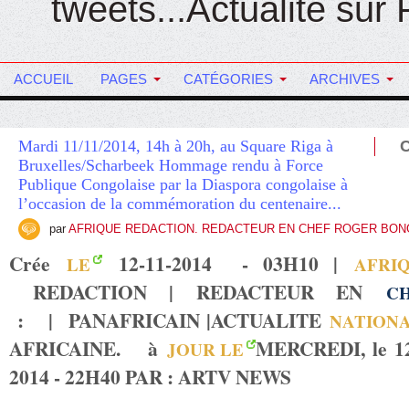
tweets...Actualité sur
ACCUEIL
PAGES
CATÉGORIES
ARCHIVES
Mardi 11/11/2014, 14h à 20h, au Square Riga à
Bruxelles/Scharbeek Hommage rendu à Force
Publique Congolaise par la Diaspora congolaise à
l’occasion de la commémoration du centenaire...
par
AFRIQUE REDACTION. REDACTEUR EN CHEF ROGER BO
Crée
12-11-2014 - 03H10 |
LE
AFRI
REDACTION | REDACTEUR EN
C
:
|
PANAFRICAIN |
ACTUALITE
NATION
AFRICAINE
. à
MERCREDI, le 12
JOUR LE
2014 - 22H40 PAR : ARTV NEWS