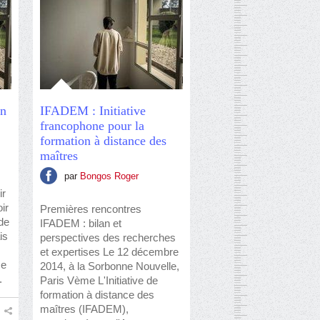
en
IFADEM : Initiative
francophone pour la
formation à distance des
maîtres
par
Bongos Roger
ir
ir
Premières rencontres
 de
IFADEM : bilan et
is
perspectives des recherches
et expertises Le 12 décembre
se
2014, à la Sorbonne Nouvelle,
.
Paris Vème L'Initiative de
formation à distance des
maîtres (IFADEM),