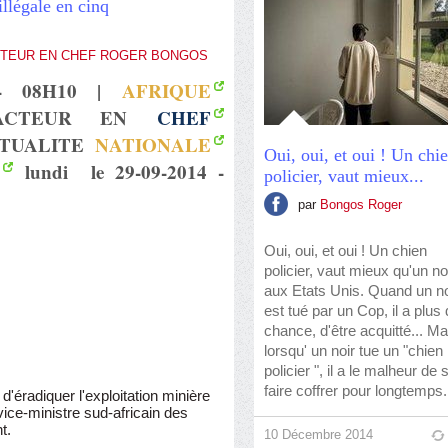
illégale en cinq
CTEUR EN CHEF ROGER BONGOS
- 08H10 |
AFRIQUE
DACTEUR EN
CHEF
TUALITE
NATIONALE
Oui, oui, et oui ! Un chi
lundi le 29-09-2014 -
policier, vaut mieux...
par
Bongos Roger
Oui, oui, et oui ! Un chien
policier, vaut mieux qu'un no
aux Etats Unis. Quand un no
est tué par un Cop, il a plus
chance, d'être acquitté... Ma
lorsqu' un noir tue un "chien
policier ", il a le malheur de 
faire coffrer pour longtemps.
'éradiquer l'exploitation minière
 vice-ministre sud-africain des
t.
10 Décembre 2014