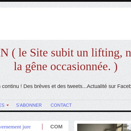
e Site subit un lifting, n
la gêne occasionnée. )
 en continu ! Des brèves et des tweets...Actualité sur Fac
ES
S'ABONNER
CONTACT
uvernement jure
COM