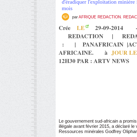
d'éradiquer l'exploitation minière 
mois
par
AFRIQUE REDACTION. REDA
Crée
LE
29-09-2014 
REDACTION | RE
:
|
PANAFRICAIN |
AC
AFRICAINE
. à
JOUR LE
12H30 PAR : ARTV NEWS
Le gouvernement sud-africain a promis d
illégale avant février 2015, a déclaré le
Ressources minérales Godfrey Oliphan