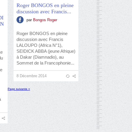
Roger BONGOS en pleine
discussion avec Francis...
DI
par
Bongos Roger
ON
Roger BONGOS en pleine
discussion avec Francis
LALOUPO (Africa N°1),
SEIDICK ABBA (jeune Afrique)
Le
à Dakar (Diamnadio), au
du
Sommet de la Francophonie...
de
8 Décembre 2014
Page suivante »
à