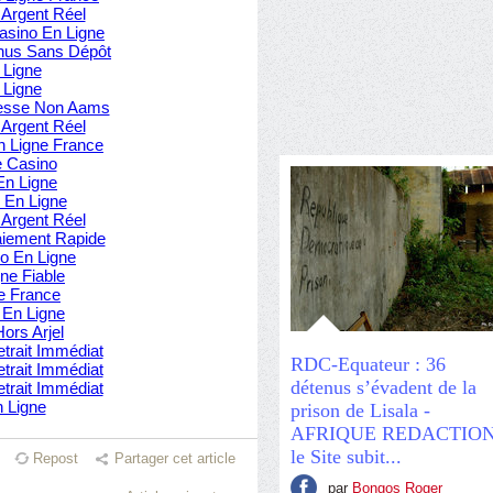
 Argent Réel
asino En Ligne
nus Sans Dépôt
 Ligne
 Ligne
messe Non Aams
 Argent Réel
 Ligne France
 Casino
En Ligne
 En Ligne
 Argent Réel
aiement Rapide
o En Ligne
ne Fiable
e France
 En Ligne
Hors Arjel
trait Immédiat
RDC-Equateur : 36
trait Immédiat
détenus s’évadent de la
trait Immédiat
 Ligne
prison de Lisala -
AFRIQUE REDACTION
le Site subit...
Repost
Partager cet article
par
Bongos Roger