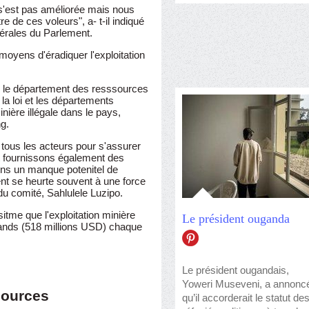
ne s'est pas améliorée mais nous
de ces voleurs", a- t-il indiqué
érales du Parlement.
moyens d'éradiquer l'exploitation
c le département des resssources
la loi et les départements
inière illégale dans le pays,
g.
 tous les acteurs pour s'assurer
et fournissons également des
ons un manque potenitel de
t se heurte souvent à une force
du comité, Sahlulele Luzipo.
tme que l'exploitation minière
Le président ouganda
 rands (518 millions USD) chaque
Le président ougandais,
Yoweri Museveni, a annonc
sources
qu’il accorderait le statut de