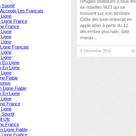
réfugiés politiques à tous les
 Sportif
ex-rebelles M23 qui se
 Accepte Les Francais
trouvent sur son territoire.
 Ligne
Cette décision entrerait en
n Ligne France
application à partir du 12
ne France
décembre prochain, date
 Ligne
 Ligne
marqu...
 Ligne
 Ligne Francais
9 Décembre 2014
 Ligne
 Ligne
o En Ligne
o En Ligne
 Ligne
ne Fiable
sinos
n Ligne Fiable
o En Ligne
 Ligne
gne France
 Ligne
 Sportif
if Ufc
ne France
 Ligne Fiable
n Ligne France