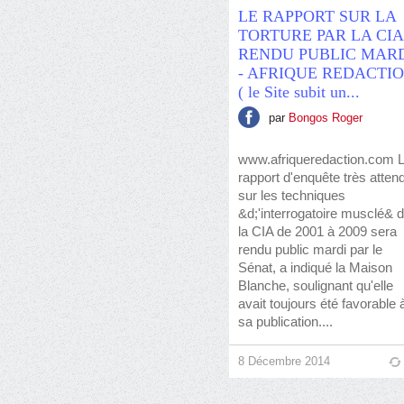
LE RAPPORT SUR LA
TORTURE PAR LA CIA
RENDU PUBLIC MAR
- AFRIQUE REDACTI
( le Site subit un...
par
Bongos Roger
www.afriqueredaction.com 
rapport d'enquête très atten
sur les techniques
&d;'interrogatoire musclé& 
la CIA de 2001 à 2009 sera
rendu public mardi par le
Sénat, a indiqué la Maison
Blanche, soulignant qu'elle
avait toujours été favorable 
sa publication....
8 Décembre 2014